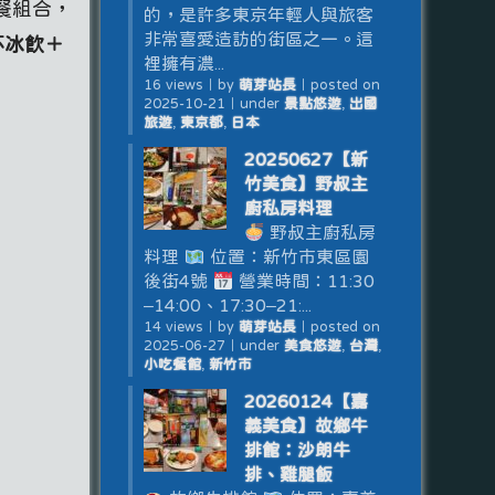
餐組合，
的，是許多東京年輕人與旅客
非常喜愛造訪的街區之一。這
杯冰飲＋
裡擁有濃...
16 views
｜
by
萌芽站長
｜
posted on
2025-10-21
｜
under
景點悠遊
,
出國
旅遊
,
東京都
,
日本
20250627【新
竹美食】野叔主
廚私房料理
野叔主廚私房
料理
位置：新竹市東區園
後街4號
營業時間：11:30
–14:00、17:30–21:...
14 views
｜
by
萌芽站長
｜
posted on
2025-06-27
｜
under
美食悠遊
,
台灣
,
小吃餐館
,
新竹市
20260124【嘉
義美食】故鄉牛
排館：沙朗牛
排、雞腿飯