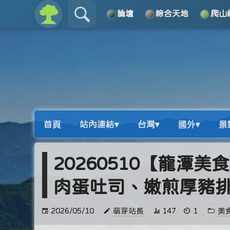
論壇
綜合天地
爬山
關於
導覽
首頁
站內連結▾
台灣▾
國外▾
景
20260510【龍潭美
肉蛋吐司、嫩煎厚豬
2026/05/10
萌芽站長
147
1
美