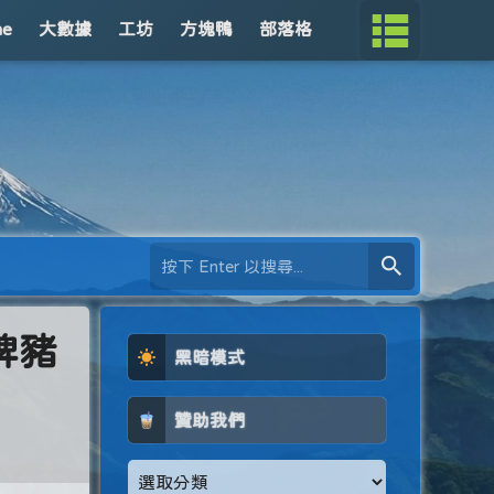
me
大數據
工坊
方塊鴨
部落格
牌豬
黑暗模式
贊助我們