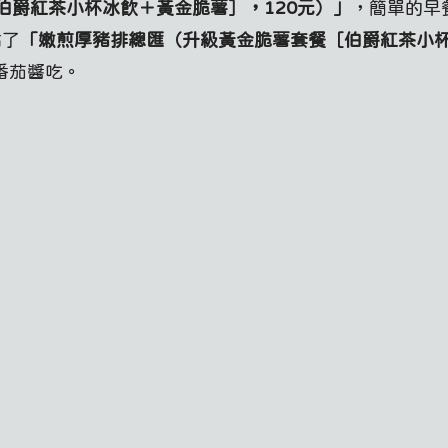
伯爵紅茶小杯冰飲＋黃金脆薯］，120元）
」
，簡單的早
點了
「嫩煎厚豬排總匯（升級黃金脆薯套餐［伯爵紅茶小
番茄醬吃。