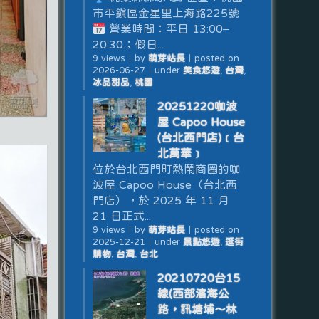
市平鎮區金星里上海路225號
營業時間：平日 13:00–
20:30；假日...
9 views
｜
by
萌芽站長
｜
posted on
2026-06-27
｜
under
美食悠遊
,
台灣
,
冰品甜品
,
桃園
20251220咖波
屋 Capoo House
(台北西門店)﹝台
北萬華﹞
位於台北西門町熱鬧商圈的咖
波屋 Capoo House（台北西
門店），於 2025 年 11 月
21 日正式...
9 views
｜
by
萌芽站長
｜
posted on
2025-12-21
｜
under
景點悠遊
,
逛街
購物
,
台灣
,
台北
20210720台15
線(西部濱海公
路，訊塘埔～林