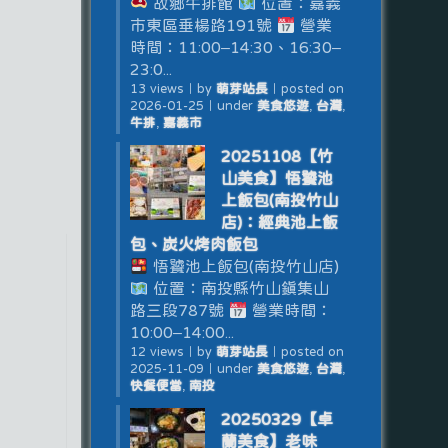
故鄉牛排館
位置：嘉義
市東區垂楊路191號
營業
時間：11:00–14:30、16:30–
23:0...
13 views
｜
by
萌芽站長
｜
posted on
2026-01-25
｜
under
美食悠遊
,
台灣
,
牛排
,
嘉義市
20251108【竹
山美食】悟饕池
上飯包(南投竹山
店)：經典池上飯
包、炭火烤肉飯包
悟饕池上飯包(南投竹山店)
位置：南投縣竹山鎮集山
路三段787號
營業時間：
10:00–14:00...
12 views
｜
by
萌芽站長
｜
posted on
2025-11-09
｜
under
美食悠遊
,
台灣
,
快餐便當
,
南投
20250329【卓
蘭美食】老味