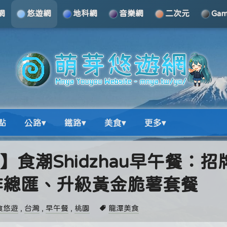
網
悠遊網
地科網
音樂網
二次元
Ga
點
公路▾
鐵路▾
美食▾
更多▾
食】食潮Shidzhau早午餐：招
排總匯、升級黃金脆薯套餐
食悠遊
,
台灣
,
早午餐
,
桃園
龍潭美食