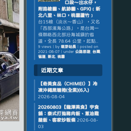
口段～出水仔，
附路線圖、航跡圖、GPX)﹝新
北八里、林口，桃園蘆竹﹞
台15線（淡水～香山），又名
「西部濱海公路」，是台灣一
條聯絡西北部沿海城鎮的省
道，全長 78.64 公里，起點...
9 views
｜
by
萌芽站長
｜
posted on
2021-08-07
｜
under
公路悠遊
,
台灣
,
省道
,
新北
,
桃園
近期文章
【奇美食品（CHIMEI）】冷
凍沖繩黑糖捲(全素)(6入)
2026-08-04
20260803【龍潭美食】宇食
舖：泰式打拋豬肉飯、蔥油雞
腿飯、客家炒粄條
2026-08-
03