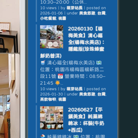
10:30–20:00（公休...
10 views
｜
by
萌芽站長
｜
posted on
2026-01-06
｜
under
美食悠遊
,
台灣
,
小吃餐館
,
桃園
20260130【楊
梅美食】清心福
全(楊梅水美店)：
隱藏版(珍珠蜂蜜
鮮奶普洱)
清心福全(楊梅水美店)
位置：桃園市楊梅區楊新路二
段11號
營業時間：08:50–
21:45
...
10 views
｜
by
萌芽站長
｜
posted on
2026-01-30
｜
under
美食悠遊
,
台灣
,
茶飲咖啡
,
桃園
20260627【平
鎮美食】純菓綿
綿冰：杯裝(牛奶
+西瓜)
純菓綿綿冰
位置：桃園