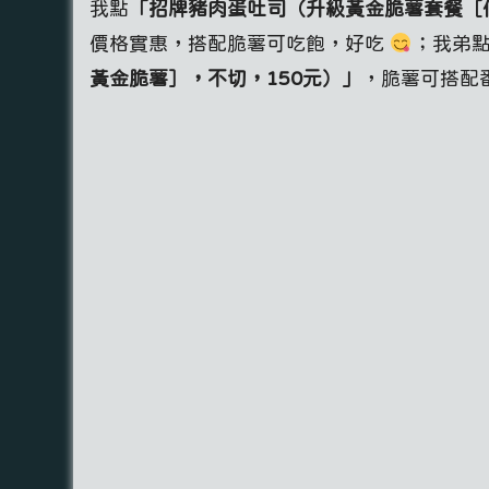
我點
「招牌豬肉蛋吐司（升級黃金脆薯套餐［
價格實惠，搭配脆薯可吃飽，好吃
；我弟
黃金脆薯］，不切，150元）
」
，脆薯可搭配