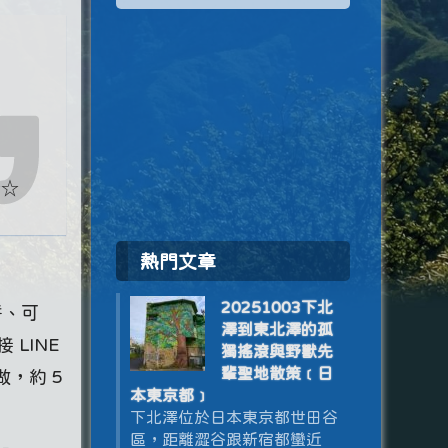
★☆
熱門文章
20251003下北
餅、可
澤到東北澤的孤
LINE
獨搖滾與野獸先
輩聖地散策﹝日
做，約 5
本東京都﹞
下北澤位於日本東京都世田谷
區，距離澀谷跟新宿都蠻近