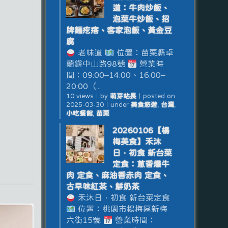
道：牛肉炒飯、
泡菜牛炒飯、招
牌麵疙瘩、客家泡飯、黃金豆
腐
老味道
位置：苗栗縣卓
蘭鎮中山路98號
營業時
間：09:00–14:00、16:00–
20:00（...
10 views
｜
by
萌芽站長
｜
posted on
2025-03-30
｜
under
美食悠遊
,
台灣
,
小吃餐館
,
苗栗
20260106【楊
梅美食】禾沐
日．初食 新台菜
定食：蔥香爆牛
肉 定食、麻油香赤肉 定食、
古早味紅茶、鮮奶茶
禾沐日．初食 新台菜定食
位置：桃園市楊梅區新梅
六街15號
營業時間：