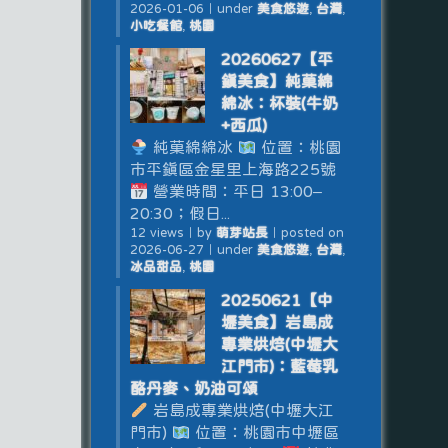
2026-01-06
｜
under
美食悠遊
,
台灣
,
小吃餐館
,
桃園
20260627【平
鎮美食】純菓綿
綿冰：杯裝(牛奶
+西瓜)
純菓綿綿冰
位置：桃園
市平鎮區金星里上海路225號
營業時間：平日 13:00–
20:30；假日...
12 views
｜
by
萌芽站長
｜
posted on
2026-06-27
｜
under
美食悠遊
,
台灣
,
冰品甜品
,
桃園
20250621【中
壢美食】岩島成
專業烘焙(中壢大
江門市)：藍莓乳
酪丹麥、奶油可頌
岩島成專業烘焙(中壢大江
門市)
位置：桃園市中壢區