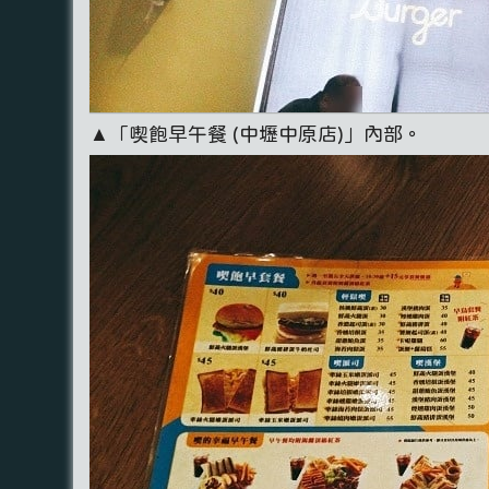
▲「喫飽早午餐 (中壢中原店)」內部。