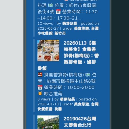
料理
位置：新竹市東區園
後街4號
營業時間：11:30
–14:00、17:30–21:...
10 views
｜
by
萌芽站長
｜
posted on
2025-06-27
｜
under
美食悠遊
,
台灣
,
小吃餐館
,
新竹市
20260113【楊
梅美食】食鼎香
排骨(楊梅店)：香
嫩排骨飯、滷排
骨飯
食鼎香排骨(楊梅店)
位
置：桃園市楊梅區中山路8號
營業時間：10:00–20:00
綜合推薦...
9 views
｜
by
萌芽站長
｜
posted on
2026-01-13
｜
under
美食悠遊
,
台灣
,
快餐便當
,
桃園
20190426台灣
文博會台北行