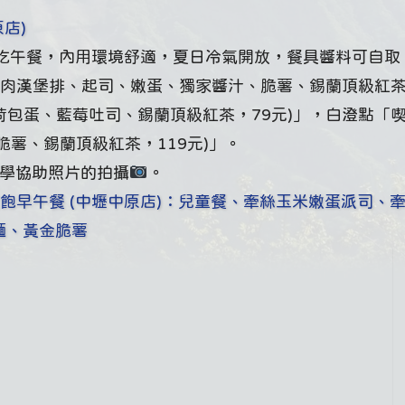
店)
」吃午餐，內用環境舒適，夏日冷氣開放，餐具醬料可自取
肉漢堡排、起司、嫩蛋、獨家醬汁、脆薯、錫蘭頂級紅茶
果、荷包蛋、藍莓吐司、錫蘭頂級紅茶，79元)」，白澄點「喫
薯、錫蘭頂級紅茶，119元)」。
同學協助照片的拍攝
。
】喫飽早午餐 (中壢中原店)：兒童餐、牽絲玉米嫩蛋派司、
麵、黃金脆薯