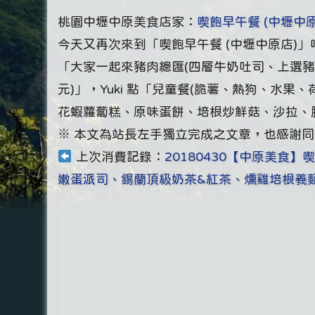
桃園中壢中原美食店家：
喫飽早午餐 (中壢中原
今天又再次來到「喫飽早午餐 (中壢中原店)
「大家一起來豬肉總匯(四層牛奶吐司、上選豬
元)」，Yuki 點「兒童餐(脆薯、熱狗、水
花蝦蘿蔔糕、原味蛋餅、培根炒鮮菇、沙拉、脆
※ 本文為站長左手獨立完成之文章，也感謝
上次消費記錄：
20180430【中原美食
嫩蛋派司、錫蘭頂級奶茶&紅茶、燻雞培根義