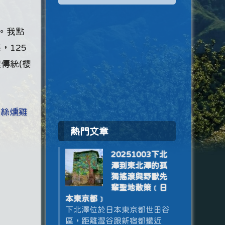
。我點
，125
傳統(櫻
牽絲燻雞
熱門文章
20251003下北
澤到東北澤的孤
獨搖滾與野獸先
輩聖地散策﹝日
本東京都﹞
下北澤位於日本東京都世田谷
區，距離澀谷跟新宿都蠻近