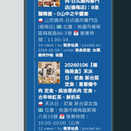
肉-日式燒肉專門
店(楊梅店)：B老
饕精選、D山中之牛饗宴
山究燒肉-日式燒肉專門店
(楊梅店)
位置：桃園市楊梅
區梅高路86-3號
營業時
間：11:30–14...
14 views
｜
by
萌芽站長
｜
posted on
2026-02-09
｜
under
美食悠遊
,
台灣
,
燒烤炸物
,
桃園
20260106【楊
梅美食】禾沐
日．初食 新台菜
定食：蔥香爆牛
肉 定食、麻油香赤肉 定食、
古早味紅茶、鮮奶茶
禾沐日．初食 新台菜定食
位置：桃園市楊梅區新梅
六街15號
營業時間：
10:30–20:00（公休...
12 views
｜
by
萌芽站長
｜
posted on