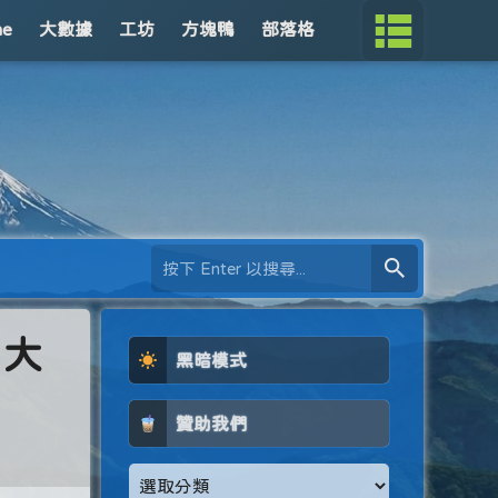
me
大數據
工坊
方塊鴨
部落格
：大
黑暗模式
贊助我們