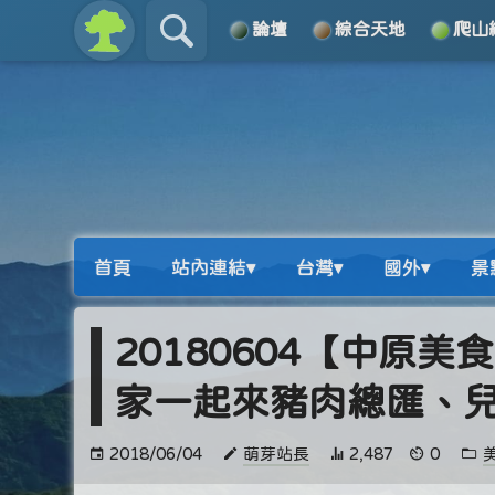
論壇
綜合天地
爬山
關於
導覽
首頁
站內連結▾
台灣▾
國外▾
景
20180604【中原美
家一起來豬肉總匯、
2018/06/04
萌芽站長
2,487
0