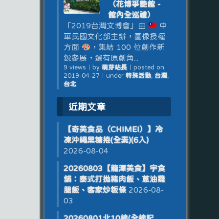
（花博爭艷館 -
館內全巡禮）
「2019台灣文博會」由
中
華民國文化部主辦，圖像授權
方面
，集結 100 位創作新
銳參展，還有原創角...
9 views
｜
by
萌芽站長
｜
posted on
2019-04-27
｜
under
特殊活動
,
台灣
,
台北
近期文章
【奇美食品（CHIMEI）】冷
凍沖繩黑糖捲(全素)(6入)
2026-08-04
20260803【龍潭美食】宇食
舖：泰式打拋豬肉飯、蔥油雞
腿飯、客家炒粄條
2026-08-
03
20260801北10線(全線記