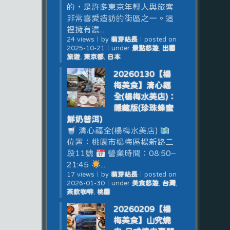
的，是許多東京年輕人與旅客
非常喜愛造訪的街區之一。這
裡擁有濃...
24 views
｜
by
萌芽站長
｜
posted on
2025-10-21
｜
under
景點悠遊
,
出國
旅遊
,
東京都
,
日本
20260130【楊
梅美食】清心福
全(楊梅水美店)：
隱藏版(珍珠蜂蜜
鮮奶普洱)
清心福全(楊梅水美店)
位置：桃園市楊梅區楊新路二
段11號
營業時間：08:50–
21:45
...
17 views
｜
by
萌芽站長
｜
posted on
2026-01-30
｜
under
美食悠遊
,
台灣
,
茶飲咖啡
,
桃園
20260209【楊
梅美食】山究燒