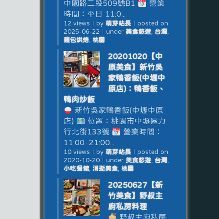
中園路二段509號B1
營業
時間：平日 11:0...
12 views
｜
by
萌芽站長
｜
posted on
2025-06-22
｜
under
美食悠遊
,
台灣
,
麵包烘焙
,
桃園
20201020【中
原美食】新竹吳
家鴨香飯(中壢中
原店)：鴨香飯、
鴨肉炒飯
新竹吳家鴨香飯(中壢中原
店)
位置：桃園市中壢區力
行北街133號
營業時間：
11:00–21:00...
10 views
｜
by
萌芽站長
｜
posted on
2020-10-20
｜
under
美食悠遊
,
台灣
,
小吃餐館
,
消逝美食
,
桃園
20250627【新
竹美食】野叔主
廚私房料理
野叔主廚私房