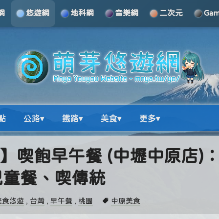
網
悠遊網
地科網
音樂網
二次元
Ga
點
公路▾
鐵路▾
美食▾
更多▾
食】喫飽早午餐 (中壢中原店)
兒童餐、喫傳統
美食悠遊
,
台灣
,
早午餐
,
桃園
中原美食