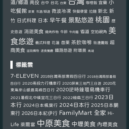
台灣
小
道/鄉道
南投
宜蘭
台中
台北
咖哩飯
台東
吃餐館
新北
新
微波冷凍
快餐便當
拉麵
市道/縣道
屏東
桃園
景點悠遊
早午餐
竹
日式料理
日本
歷
美
消逝美食
省道
史悠遊
空拍視角
燒烤炸物
牛排
牛肉麵
食悠遊
茶飲咖啡
超
苗栗
義式料理
花蓮
街邊攤販
商美食
鐵路悠遊
附環景
逛街購物
速食餐廳
高雄
標籤雲
7-ELEVEN
2018台灣南部寒假四日行
2018台灣南部暑假
2020南投力行機車行
2020花
2020屏東三地門三日遊
四日行
2020逆時鐘環島機車行
東海岸山脈最高峰四日行
2023日
2021暑假北中橫宜花三日行
2022綠島三日行
本行
2024日本行
2025日本關
2024日本楓葉行
FamilyMart 全家
東行
2026日本紀伊行
Hi-
中原美食
中壢美食
內壢美食
Life 萊爾富