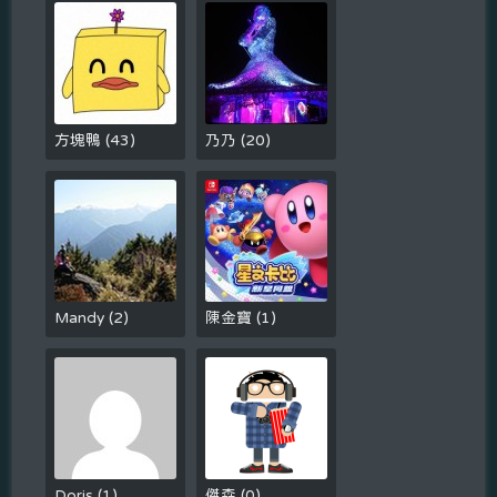
方塊鴨
(
43
)
乃乃
(
20
)
Mandy
(
2
)
陳金寶
(
1
)
Doris
(
1
)
傑森
(
0
)