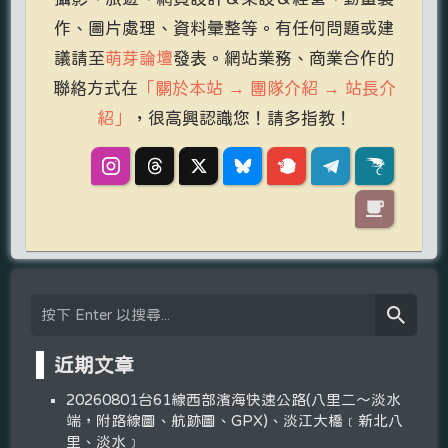
作、圖片處理、資料彙整等。有任何問題或建
議請至
萌芽論壇
發表。網站業務、商業合作的
聯絡方式在
「關於本站 → 團隊介紹 → 站長介
紹」
，很高興認識您！請多指教！
近期文章
20260801台61線西部濱海快速公路(八里二～淡水
端，附路線圖、航跡圖、GPX)、淡江大橋﹝新北八
里、淡水﹞