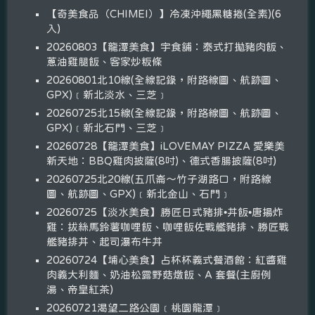
【奇美食品（CHIMEI）】冷凍沖繩黑糖捲(全素)(6
入)
20260803【龍潭美食】宇食舖：泰式打拋豬肉飯、
蔥油雞腿飯、客家炒粄條
20260801北10線(全線記錄，附路線圖、航跡圖、
GPX)﹝新北淡水、三芝﹞
20260725北15線(全線記錄，附路線圖、航跡圖、
GPX)﹝新北石門、三芝﹞
20260728【龍潭美食】iLOVEMAY PIZZA 愛樂美
新天地：BBQ雞肉披薩(8吋)、德式香腸披薩(8吋)
20260725北20線(五爪崙～竹子湖路口，附路線
圖、航跡圖、GPX)﹝新北金山、石門﹞
20260725【淡水美食】勝匠日式豬排•丼飯•唐揚炸
雞：拔絲馬鈴薯咖哩飯、咖哩飯佐戰艦豬排、勝匠戰
艦豬排丼、起司瀑布牛丼
20260724【埔心美食】占杯杯義式餐酒館：紅醬雞
肉義大利麵、奶油松露野菇燉飯、A 套餐(主廚例
湯、帝皇紅茶)
20260721渴望二路公園﹝桃園龍潭﹞