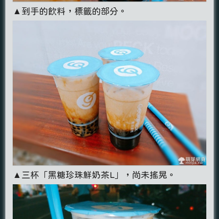
▲到手的飲料，標籤的部分。
▲三杯「黑糖珍珠鮮奶茶L」，尚未搖晃。