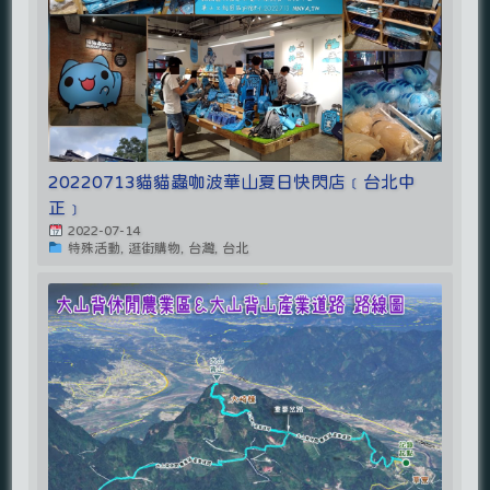
20220713貓貓蟲咖波華山夏日快閃店﹝台北中
正﹞
2022-07-14
特殊活動, 逛街購物, 台灣, 台北