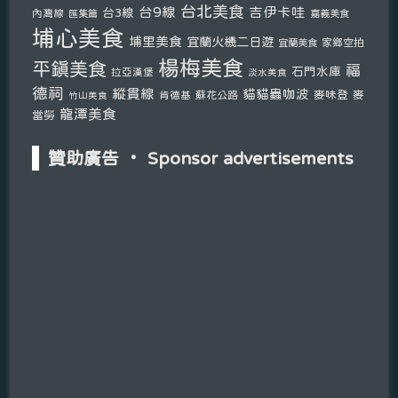
台北美食
台9線
吉伊卡哇
台3線
內灣線
匯集篇
嘉義美食
埔心美食
埔里美食
宜蘭火機二日遊
宜蘭美食
家鄉空拍
楊梅美食
平鎮美食
福
石門水庫
拉亞漢堡
淡水美食
德祠
縱貫線
貓貓蟲咖波
麥味登
麥
肯德基
蘇花公路
竹山美食
龍潭美食
當勞
贊助廣告 ‧ Sponsor advertisements