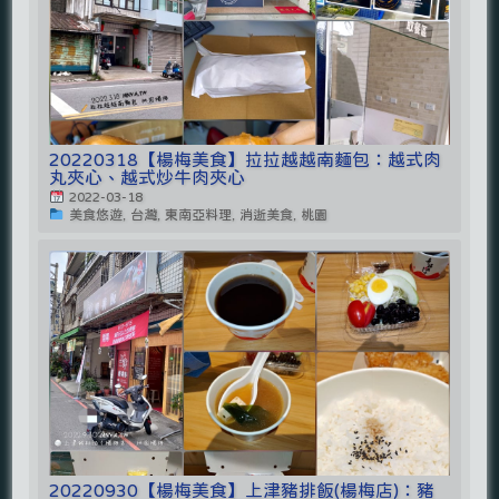
20220318【楊梅美食】拉拉越越南麵包：越式肉
丸夾心、越式炒牛肉夾心
2022-03-18
美食悠遊, 台灣, 東南亞料理, 消逝美食, 桃園
20220930【楊梅美食】上津豬排飯(楊梅店)：豬