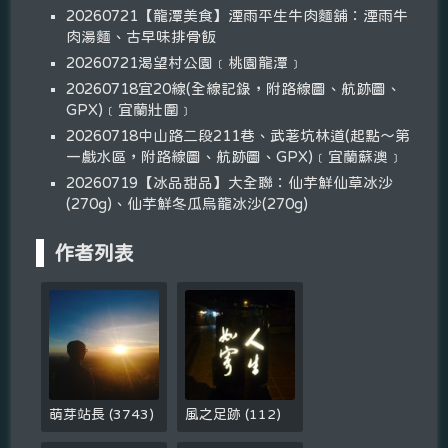
20260721【龍潭美食】湮雨平生牛肉麵舖：湮雨牛
肉湯麵、古早味排骨飯
20260721渴望村公園﹝桃園龍潭﹞
20260718宜20線(全線記錄，附路線圖、航跡圖、
GPX)﹝宜蘭壯圍﹞
20260718中山路二段211巷、武荖坑林道(起點～第
一戲水區，附路線圖、航跡圖、GPX)﹝宜蘭蘇澳﹞
20260719【冰品甜品】大全聯：仙芋鮮仙草冰沙
(270g)、仙芋鮮冬瓜烏龍冰沙(270g)
作者列表
萌芽站長
(
3743
)
風之足跡
(
112
)