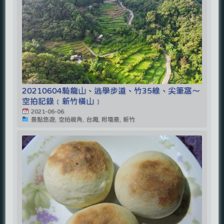
20210604騎龍山、逃學步道、竹35線、尖筆窩～
空拍記錄﹝新竹橫山﹞
2021-06-06
景點悠遊, 空拍視角, 台灣, 附環景, 新竹