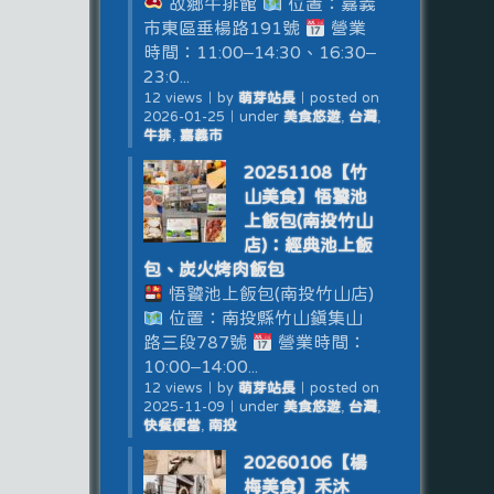
故鄉牛排館
位置：嘉義
市東區垂楊路191號
營業
時間：11:00–14:30、16:30–
23:0...
12 views
｜
by
萌芽站長
｜
posted on
2026-01-25
｜
under
美食悠遊
,
台灣
,
牛排
,
嘉義市
20251108【竹
山美食】悟饕池
上飯包(南投竹山
店)：經典池上飯
包、炭火烤肉飯包
悟饕池上飯包(南投竹山店)
位置：南投縣竹山鎮集山
路三段787號
營業時間：
10:00–14:00...
12 views
｜
by
萌芽站長
｜
posted on
2025-11-09
｜
under
美食悠遊
,
台灣
,
快餐便當
,
南投
20260106【楊
梅美食】禾沐