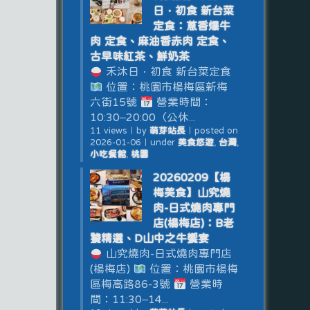
日．初食 新台菜
定食：蔥香爆牛
肉 定食、麻油香赤肉 定食、
古早味紅茶、鮮奶茶
禾沐日．初食 新台菜定食
位置：桃園市楊梅區新梅
六街15號
營業時間：
10:30–20:00（公休...
11 views
｜
by
萌芽站長
｜
posted on
2026-01-06
｜
under
美食悠遊
,
台灣
,
小吃餐館
,
桃園
20260209【楊
梅美食】山究燒
肉-日式燒肉專門
店(楊梅店)：B老
饕精選、D山中之牛饗宴
山究燒肉-日式燒肉專門店
(楊梅店)
位置：桃園市楊梅
區梅高路86-3號
營業時
間：11:30–14...