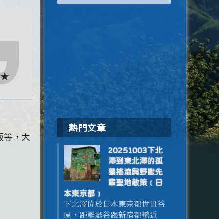
★★
熱門文章
飯等，大
20251003下北
澤到東北澤的孤
獨搖滾與野獸先
輩聖地散策﹝日
本東京都﹞
下北澤位於日本東京都世田谷
區，距離澀谷跟新宿都蠻近