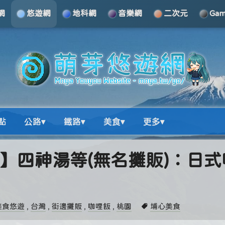
網
悠遊網
地科網
音樂網
二次元
Ga
點
公路▾
鐵路▾
美食▾
更多▾
美食】四神湯等(無名攤販)：日
美食悠遊
,
台灣
,
街邊攤販
,
咖哩飯
,
桃園
埔心美食