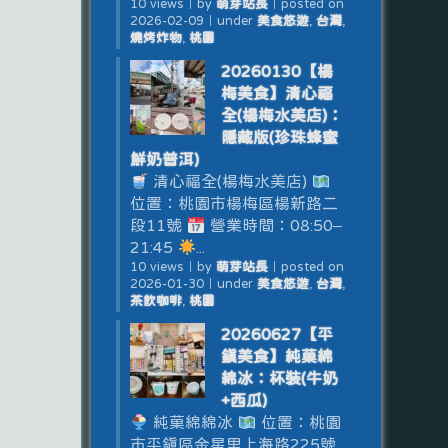
10 views
｜
by
萌芽站長
｜
posted on
2026-02-09
｜
under
美食悠遊
,
台灣
,
燒烤炸物
,
桃園
20260130【楊
梅美食】清心福
全(楊梅水美店)：
隱藏版(珍珠蜂蜜
鮮奶普洱)
清心福全(楊梅水美店)
位置：桃園市楊梅區楊新路二
段11號
營業時間：08:50–
21:45
...
10 views
｜
by
萌芽站長
｜
posted on
2026-01-30
｜
under
美食悠遊
,
台灣
,
茶飲咖啡
,
桃園
20260627【平
鎮美食】純菓綿
綿冰：杯裝(牛奶
+西瓜)
純菓綿綿冰
位置：桃園
市平鎮區金星里上海路225號