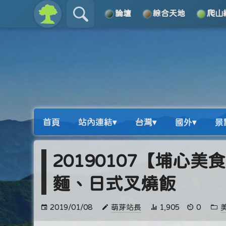
論壇
綜合天地
爬山
關於
導覽
首頁
站內連結▾
台灣▾
國外▾
景
20190107【埔心
麵、日式叉燒飯
2019/01/08
萌芽站長
1,905
0