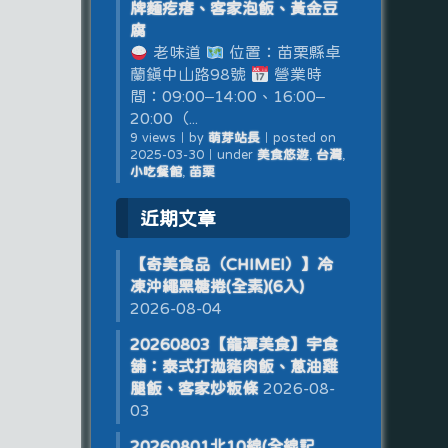
牌麵疙瘩、客家泡飯、黃金豆
腐
老味道
位置：苗栗縣卓
蘭鎮中山路98號
營業時
間：09:00–14:00、16:00–
20:00（...
9 views
｜
by
萌芽站長
｜
posted on
2025-03-30
｜
under
美食悠遊
,
台灣
,
小吃餐館
,
苗栗
近期文章
【奇美食品（CHIMEI）】冷
凍沖繩黑糖捲(全素)(6入)
2026-08-04
20260803【龍潭美食】宇食
舖：泰式打拋豬肉飯、蔥油雞
腿飯、客家炒粄條
2026-08-
03
20260801北10線(全線記