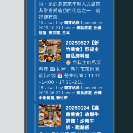
的，是許多東京年輕人與旅客
非常喜愛造訪的街區之一。這
裡擁有濃...
19 views
｜
by
萌芽站長
｜
posted on
2025-10-21
｜
under
景點悠遊
,
出國
旅遊
,
東京都
,
日本
20250627【新
竹美食】野叔主
廚私房料理
野叔主廚私房
料理
位置：新竹市東區園
後街4號
營業時間：11:30
–14:00、17:30–21:...
15 views
｜
by
萌芽站長
｜
posted on
2025-06-27
｜
under
美食悠遊
,
台灣
,
小吃餐館
,
新竹市
20260124【嘉
義美食】故鄉牛
排館：沙朗牛
排、雞腿飯