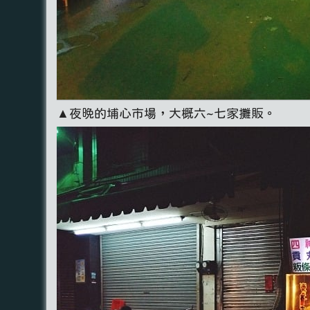
▲夜晚的埔心市場，大概六~七家攤販。