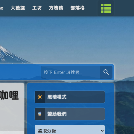
me
大數據
工坊
方塊鴨
部落格
式咖哩
黑暗模式
贊助我們