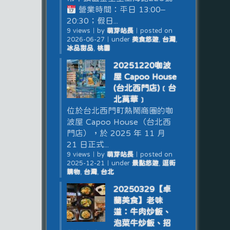
營業時間：平日 13:00–
20:30；假日...
9 views
｜
by
萌芽站長
｜
posted on
2026-06-27
｜
under
美食悠遊
,
台灣
,
冰品甜品
,
桃園
20251220咖波
屋 Capoo House
(台北西門店)﹝台
北萬華﹞
位於台北西門町熱鬧商圈的咖
波屋 Capoo House（台北西
門店），於 2025 年 11 月
21 日正式...
9 views
｜
by
萌芽站長
｜
posted on
2025-12-21
｜
under
景點悠遊
,
逛街
購物
,
台灣
,
台北
20250329【卓
蘭美食】老味
道：牛肉炒飯、
泡菜牛炒飯、招