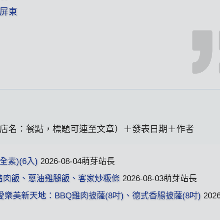
屏東
】+ 店名：餐點，標題可連至文章）＋發表日期＋作者
素)(6入)
2026-08-04萌芽站長
拋豬肉飯、蔥油雞腿飯、客家炒粄條
2026-08-03萌芽站長
ZZA 愛樂美新天地：BBQ雞肉披薩(8吋)、德式香腸披薩(8吋)
2026