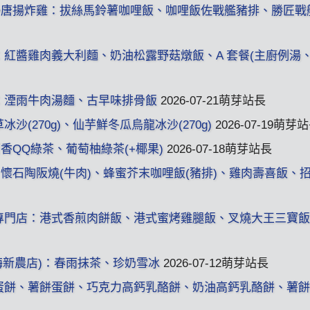
•丼飯•唐揚炸雞：拔絲馬鈴薯咖哩飯、咖哩飯佐戰艦豬排、勝匠
館：紅醬雞肉義大利麵、奶油松露野菇燉飯、A 套餐(主廚例湯
舖：湮雨牛肉湯麵、古早味排骨飯
2026-07-21萌芽站長
沙(270g)、仙芋鮮冬瓜烏龍冰沙(270g)
2026-07-19萌芽
百香QQ綠茶、葡萄柚綠茶(+椰果)
2026-07-18萌芽站長
店)：懷石陶阪燒(牛肉)、蜂蜜芥末咖哩飯(豬排)、雞肉壽喜飯、
便當專門店：港式香煎肉餅飯、港式蜜烤雞腿飯、叉燒大王三寶
楊梅新農店)：春雨抹茶、珍奶雪冰
2026-07-12萌芽站長
起司蛋餅、薯餅蛋餅、巧克力高鈣乳酪餅、奶油高鈣乳酪餅、薯