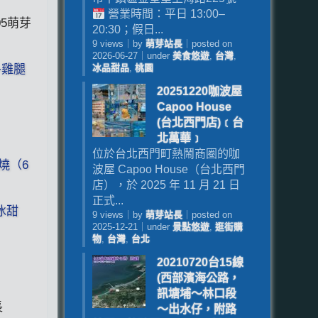
營業時間：平日 13:00–
-05萌芽
20:30；假日...
9 views
｜
by
萌芽站長
｜
posted on
2026-06-27
｜
under
美食悠遊
,
台灣
,
+雞腿
冰品甜品
,
桃園
20251220咖波屋
Capoo House
(台北西門店)﹝台
北萬華﹞
位於台北西門町熱鬧商圈的咖
燒（6
波屋 Capoo House（台北西門
店），於 2025 年 11 月 21 日
正式...
冰甜
9 views
｜
by
萌芽站長
｜
posted on
2025-12-21
｜
under
景點悠遊
,
逛街購
物
,
台灣
,
台北
20210720台15線
(西部濱海公路，
訊塘埔～林口段
長
～出水仔，附路