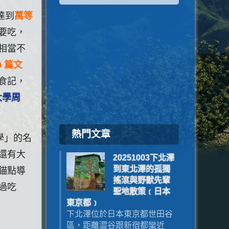
達到
萬等
要吃，
相當不
0 篇文
食記，
大學周
熱門文章
學」的名
還有大
20251003下北澤
到東北澤的孤獨
錨點導
搖滾與野獸先輩
過吃
聖地散策﹝日本
東京都﹞
下北澤位於日本東京都世田谷
區，距離澀谷跟新宿都蠻近