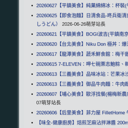
20260627【平鎮美食】純菓綿綿冰：杯裝(
20260625【即食泡麵】日清食品-咚兵
しうどん）
2026-06-26萌芽站長
20260621【平鎮美食】BOGI波吉(平
20260620【台北美食】Niku Don 
20260617【龍潭美食】蔬禾鮮食館：梅
20260615 7-ELEVEN：呷七碗栗志鮑粽
20260613【三義美食】品味冰站：芒果冰沙
20260613【三義美食】御品牛肉麵：牛
20260607【埔心美食】歐浮找餐(楊梅
07萌芽站長
20260606【后里美食】菲力屋 Fillet
【味全-健康廚房】焙煎芝麻沾拌淋醬 200m