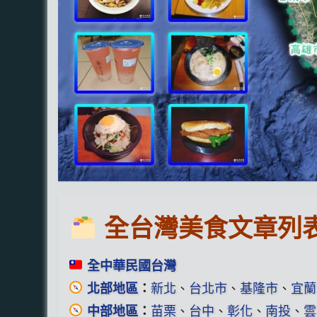
全台灣美食文章列
全中華民國台灣
北部地區
：
新北
、
台北市
、
基隆市
、
宜蘭
中部地區
：
苗栗
、
台中
、
彰化
、
南投
、
雲