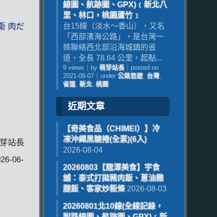
線圖、航跡圖、GPX)﹝新北八
里、林口，桃園蘆竹﹞
衛 肉だ
台15線（淡水～香山），又名
「西部濱海公路」，是台灣一
條聯絡西北部沿海城鎮的省
道，全長 78.64 公里，起點...
9 views
｜
by
萌芽站長
｜
posted on
2021-08-07
｜
under
公路悠遊
,
台灣
,
省道
,
新北
,
桃園
近期文章
【奇美食品（CHIMEI）】冷
凍沖繩黑糖捲(全素)(6入)
4萌芽站長
2026-08-04
26-06-
20260803【龍潭美食】宇食
舖：泰式打拋豬肉飯、蔥油雞
腿飯、客家炒粄條
2026-08-03
20260801北10線(全線記錄，
附路線圖、航跡圖、GPX)﹝新