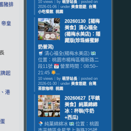
10 views
｜
by
萌芽站長
｜
posted on
戰艦豬排
2026-01-06
｜
under
美食悠遊
,
台灣
,
小吃餐館
,
桃園
20260130【楊梅
、帝皇
美食】清心福全
(楊梅水美店)：隱
藏版(珍珠蜂蜜鮮
奶普洱)
站長
清心福全(楊梅水美店)
位置：桃園市楊梅區楊新路二
段11號
營業時間：08:50–
21:45
...
招牌起
10 views
｜
by
萌芽站長
｜
posted on
2026-01-30
｜
under
美食悠遊
,
台灣
,
茶飲咖啡
,
桃園
飯、港
20260627【平鎮
美食】純菓綿綿
冰：杯裝(牛奶
+西瓜)
餅蛋
純菓綿綿冰
位置：桃園
市平鎮區金星里上海路225號