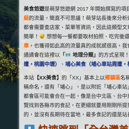
美食悠遊
是萌芽悠遊網 2017 年開始撰寫的
級
的流量，簡直不可思議！萌芽站長後來分析
都會需要查店家、菜單等資訊，因此這類型文
簡單！
想想每一餐都要取材拍照、吃完後還
章
，也獲得如此高的流量真的成就感很高，我
通通會在這裡以
「
地理分類」
的方式呈現
遭，桃園中壢）
、
埔心美食（埔心車站周遭，
本站
【XX美食】
的「XX」基本上以
鄉鎮區
名
稱命名，還有「埔心」，是以附近「埔心車站
都會區可能會合在一起，像是台中北區、台中
覽找到各縣市的食記，在更細就要用剛剛所提
的，並沒有長期待在當地，最多食記的還是站