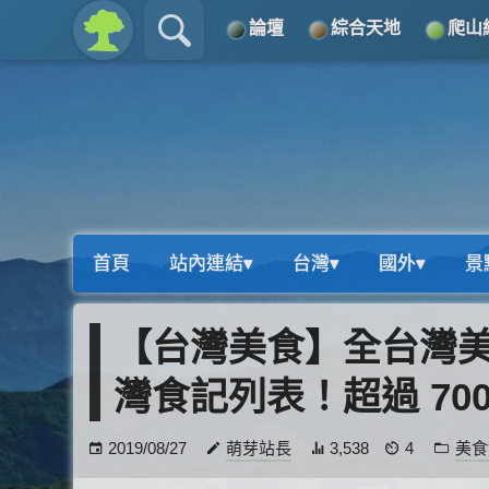
論壇
綜合天地
爬山
關於
導覽
首頁
站內連結▾
台灣▾
國外▾
景
【台灣美食】全台灣
灣食記列表！超過 700
2019/08/27
萌芽站長
3,538
4
美食