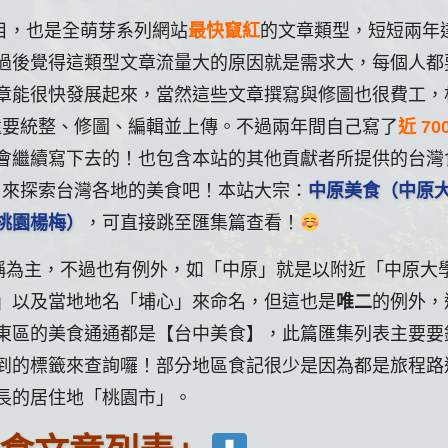
項目，也是全萌芽系列網站
最快竄紅
的文章類型，短短兩年
過後覺得這類型文章流量大的原因就是需求大，每個人都
章能很快發展起來，當然這些文章撰寫與修圖也很費工，
要統整、修圖、編輯並上傳。不過兩年間自己寫了
近 70
會繼續寫下去的！也包含本站的其他貢獻者所提供的台灣
！來探索台灣各地的美食吧！本站大宗：
中原美食（中原
桃園楊梅）
，可直接跳至匯集篇查看！
稱為主，不過也有例外，如「中原」就是以附近「中原大
」以及當地地名「埔心」來命名，但這也是
唯二
的例外，
東區的美食通通都是【台中美食】，此篇匯集列表主要要
到的標籤來查詢囉！部分地區食記很少是因為都是旅程路
長的居住地「桃園市」。