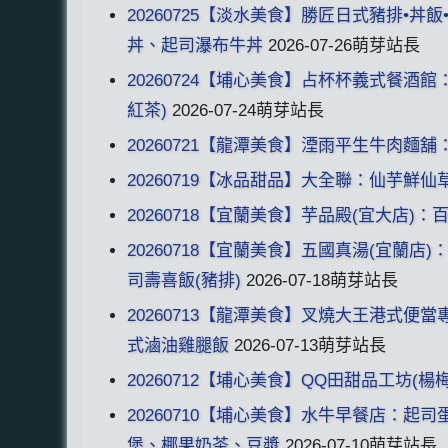
20260725【淡水美食】勝匠日式豬排
丼、起司瀑布牛丼
2026-07-26萌芽站長
20260724【埔心美食】占杯杯義式餐酒
紅茶)
2026-07-24萌芽站長
20260721【龍潭美食】湮雨平生牛肉麵
20260719【冰品甜品】大全聯：仙芋鮮仙草冰
20260718【宜蘭美食】芋品殿(宜大店)：
20260718【宜蘭美食】五國真湯(宜蘭
司壽喜飯(豬排)
2026-07-18萌芽站長
20260713【龍潭美食】叉燒大王港式
式滷油雞腿飯
2026-07-13萌芽站長
20260712【埔心美食】QQ田甜品工坊(
20260710【埔心美食】水牛早餐店：
堡、椰果奶茶、豆漿
2026-07-10萌芽站長