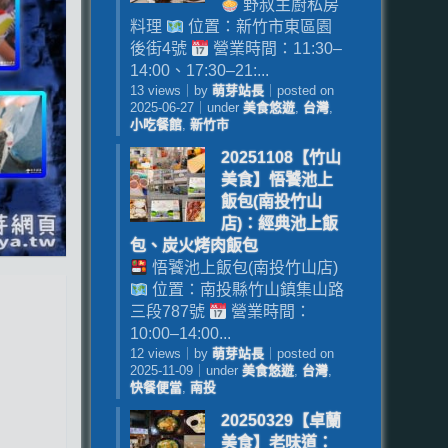
野叔主廚私房
料理
位置：新竹市東區園
後街4號
營業時間：11:30–
14:00、17:30–21:...
13 views
｜
by
萌芽站長
｜
posted on
2025-06-27
｜
under
美食悠遊
,
台灣
,
小吃餐館
,
新竹市
20251108【竹山
美食】悟饕池上
飯包(南投竹山
店)：經典池上飯
包、炭火烤肉飯包
悟饕池上飯包(南投竹山店)
位置：南投縣竹山鎮集山路
三段787號
營業時間：
10:00–14:00...
12 views
｜
by
萌芽站長
｜
posted on
2025-11-09
｜
under
美食悠遊
,
台灣
,
快餐便當
,
南投
20250329【卓蘭
美食】老味道：