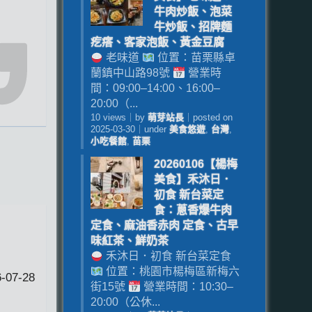
牛肉炒飯、泡菜
牛炒飯、招牌麵
疙瘩、客家泡飯、黃金豆腐
老味道
位置：苗栗縣卓
蘭鎮中山路98號
營業時
間：09:00–14:00、16:00–
20:00（...
10 views
｜
by
萌芽站長
｜
posted on
2025-03-30
｜
under
美食悠遊
,
台灣
,
小吃餐館
,
苗栗
20260106【楊梅
美食】禾沐日．
初食 新台菜定
食：蔥香爆牛肉
定食、麻油香赤肉 定食、古早
味紅茶、鮮奶茶
禾沐日．初食 新台菜定食
位置：桃園市楊梅區新梅六
-07-28
街15號
營業時間：10:30–
20:00（公休...