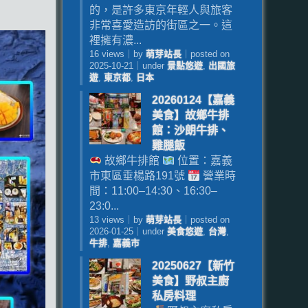
的，是許多東京年輕人與旅客
非常喜愛造訪的街區之一。這
裡擁有濃...
16 views
｜
by
萌芽站長
｜
posted on
2025-10-21
｜
under
景點悠遊
,
出國旅
遊
,
東京都
,
日本
20260124【嘉義
美食】故鄉牛排
館：沙朗牛排、
雞腿飯
故鄉牛排館
位置：嘉義
市東區垂楊路191號
營業時
間：11:00–14:30、16:30–
23:0...
13 views
｜
by
萌芽站長
｜
posted on
2026-01-25
｜
under
美食悠遊
,
台灣
,
牛排
,
嘉義市
20250627【新竹
美食】野叔主廚
私房料理