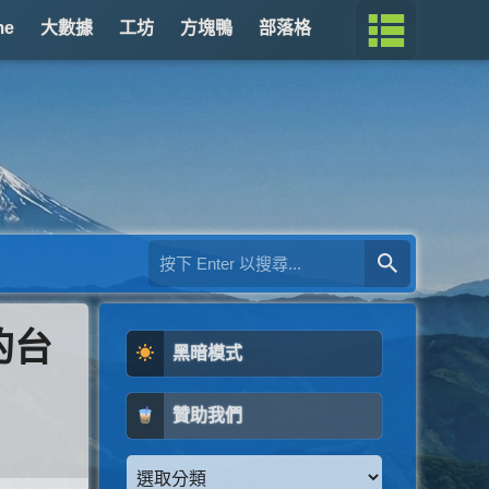
me
大數據
工坊
方塊鴨
部落格
的台
黑暗模式
贊助我們