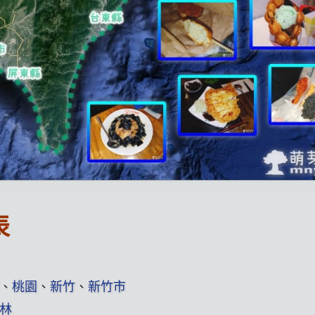
表
、
桃園
、
新竹
、
新竹市
林