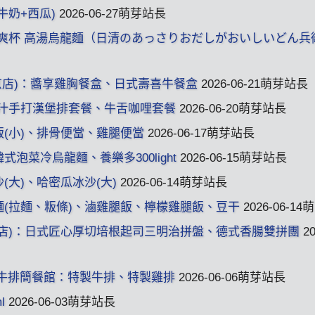
牛奶+西瓜)
2026-06-27萌芽站長
衛清爽杯 高湯烏龍麵（日清のあっさりおだしがおいしいどん兵
鎮南京店)：醬享雞胸餐盒、日式壽喜牛餐盒
2026-06-21萌芽站長
極丼：爆汁手打漢堡排套餐、牛舌咖哩套餐
2026-06-20萌芽站長
干飯(小)、排骨便當、雞腿便當
2026-06-17萌芽站長
、韓式泡菜冷烏龍麵、養樂多300light
2026-06-15萌芽站長
(大)、哈密瓜冰沙(大)
2026-06-14萌芽站長
肉麵(拉麵、粄條)、滷雞腿飯、檸檬雞腿飯、豆干
2026-06-1
新農店)：日式匠心厚切培根起司三明治拼盤、德式香腸雙拼團
20
Home 牛排簡餐館：特製牛排、特製雞排
2026-06-06萌芽站長
l
2026-06-03萌芽站長