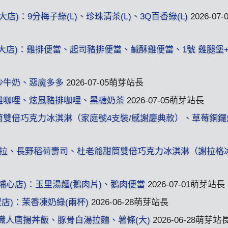
大店)：9分梅子綠(L)、珍珠清茶(L)、3Q百香綠(L)
2026-07
(宜大店)：雞排便當、起司豬排便當、鹹酥雞便當、1號 雞腿堡
豆沙牛奶、惡魔多多
2026-07-05萌芽站長
揚雞咖哩、炫風豬排咖哩、黑糖奶茶
2026-07-05萌芽站長
甜筒雙倍巧克力冰淇淋（家庭號4支裝/感謝慶典款）、草莓銅鑼
莎莎烤雞麵沙拉、長野稻荷壽司、杜老爺甜筒雙倍巧克力冰淇淋（謝拉格
(埔心店)：玉里湯麵(鵝肉片)、鵝肉便當
2026-07-01萌芽站長
中豐店)：茉香凍奶綠(兩杯)
2026-06-28萌芽站長
飯：職人唐揚丼飯、豚骨白湯拉麵、薯條(大)
2026-06-28萌芽站