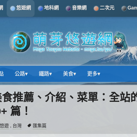
網
悠遊網
地科網
音樂網
二次元
Ga
點
公路▾
鐵路▾
美食▾
更多▾
美食推薦、介紹、菜單：全站
+ 篇！
悠遊
,
台灣
匯集篇