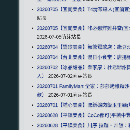
20260705【宜蘭美食】T4清茶達人(宜蘭宜
站長
20260705【宜蘭美食】咔必娜炸雞弁當
2026-07-05萌芽站長
20260704【鶯歌美食】無飲鶯歌店：綠
20260704【台北美食】漫日小食堂：唐
20260702【冰品甜品】樂家康：杜老爺
入）
2026-07-02萌芽站長
20260701 FamilyMart 全家：
款）
2026-07-01萌芽站長
20260701【埔心美食】鼎新鵝肉飯玉里麵
20260628【平鎮美食】CoCo都可(平鎮
20260628【平鎮美食】川序 拉麵・丼