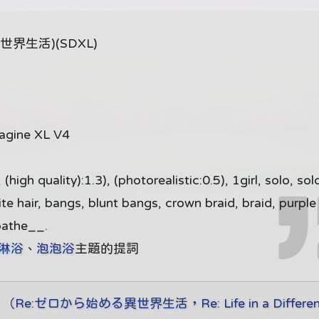
界生活)(SDXL)
gine XL V4
gh quality):1.3), (photorealistic:0.5), 1girl, solo, sol
white hair, bangs, blunt bangs, crown braid, braid, purple
bathe__.
淋浴
、
泡泡浴
主題的提詞
ゼロから始める異世界生活，Re: Life in a Different