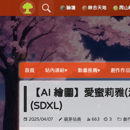
論壇
綜合天地
爬山
關於
導覽
首頁
站內連結▾
動畫推薦▾
創作作品
【AI 繪圖】愛蜜莉雅(
(SDXL)
2025/04/07
萌芽站長
663
3
創