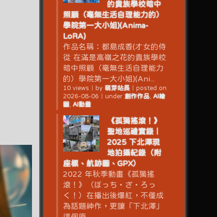
的貴族學校暗中
照顧（毫無生活自理能力的）
學院第一大小姐)(Anima-
LoRA)
作品名稱：都島成香(才女的侍
從 在滿是高嶺之花的貴族學校
暗中照顧（毫無生活自理能力
的）學院第一大小姐)(Ani...
10 views
｜
by
萌芽站長
｜
posted on
2026-08-06
｜
under
創作作品
,
AI繪
圖
,
AI動畫
《孤獨搖滾！》
聖地巡禮實錄｜
2025 下北澤現
地拍攝紀錄（附
座標、航跡圖、GPX）
2022 年秋季動畫《孤獨搖
滾！》（ぼっち・ざ・ろっ
く！）在播出後爆紅，不僅成
為話題神作，更讓「下北澤」
這個原...