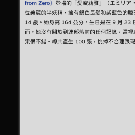
from Zero）
登場的「愛蜜莉雅」（エミリア，
位美麗的半妖精，擁有銀色長髮和紫藍色的瞳孔。
14 歲。她身高 164 公分，生日是在 9 
而，她沒有關於到達部落前的任何記憶。這裡獻
果很不錯。總共產生 100 張，挑掉不合理跟