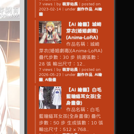
7 views
｜
by
萌芽站長
｜
posted on
2023-02-14
｜
under
創作作品
,
AI繪
圖
【AI 繪圖】城崎
芽衣(婚姻劇毒)
(Anima-LoRA)
作品名稱：城崎
芽衣(婚姻劇毒)(Anima-LoRA)
疊代步數：30 步 挑選張數：
28 張 輸出尺寸：12...
7 views
｜
by
萌芽站長
｜
posted on
2026-05-23
｜
under
創作作品
,
AI繪
圖
,
AI動畫
【AI 繪圖】白毛
藍瞳貓耳女孩(全
身畫像)
作品名稱：白毛
藍瞳貓耳女孩(全身畫像) 疊代
步數：50 步 生成張數：10 張
輸出尺寸：512 x 768...