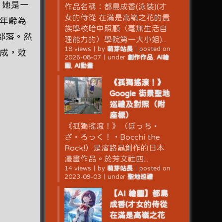
。她是一
作品名稱：都島成香(泳裝)(才
女的侍從 在滿是高嶺之花的貴
智年齡為
族學校暗中照顧（毫無生活自
精部落。然
理能力的）學院第一大小姐)...
18 views
｜
by
萌芽站長
｜
posted on
生成，效
2026-08-07
｜
under
創作作品
,
AI繪
圖
,
AI動畫
《孤獨搖滾！》
Google 街景聖地
巡禮及對照（附
座標）
《孤獨搖滾！》（ぼっち・
ざ・ろっく！，Bocchi the
Rock!）是濱路晶創作的日本
漫畫作品。於芳文社四...
14 views
｜
by
萌芽站長
｜
posted on
2023-09-03
｜
under
聖地巡禮
【AI 繪圖】都島
成香(才女的侍從
在滿是高嶺之花