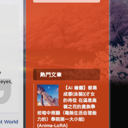
o
熱門文章
 eyes,
【AI 繪圖】都島
成香(泳裝)(才女
的侍從 在滿是高
嶺之花的貴族學
校暗中照顧（毫無生活自理能
力的）學院第一大小姐)
 World
(Anima-LoRA)