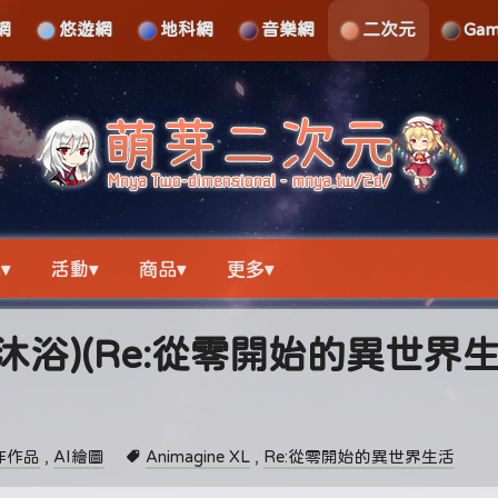
網
悠遊網
地科網
音樂網
二次元
Ga
▾
活動▾
商品▾
更多▾
沐浴)(Re:從零開始的異世界生
作作品
,
AI繪圖
Animagine XL
,
Re:從零開始的異世界生活