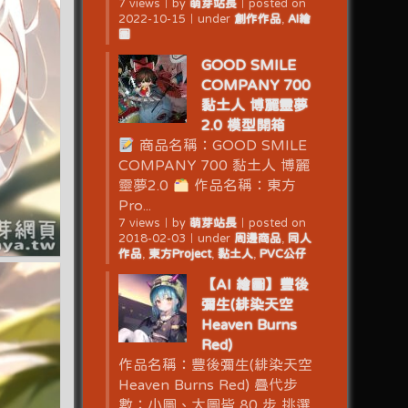
7 views
｜
by
萌芽站長
｜
posted on
2022-10-15
｜
under
創作作品
,
AI繪
圖
GOOD SMILE
COMPANY 700
黏土人 博麗靈夢
2.0 模型開箱
商品名稱：GOOD SMILE
COMPANY 700 黏土人 博麗
靈夢2.0
作品名稱：東方
Pro...
7 views
｜
by
萌芽站長
｜
posted on
2018-02-03
｜
under
周邊商品
,
同人
作品
,
東方Project
,
黏土人
,
PVC公仔
【AI 繪圖】豐後
彌生(緋染天空
Heaven Burns
Red)
作品名稱：豐後彌生(緋染天空
Heaven Burns Red) 疊代步
數：小圖、大圖皆 80 步 挑選