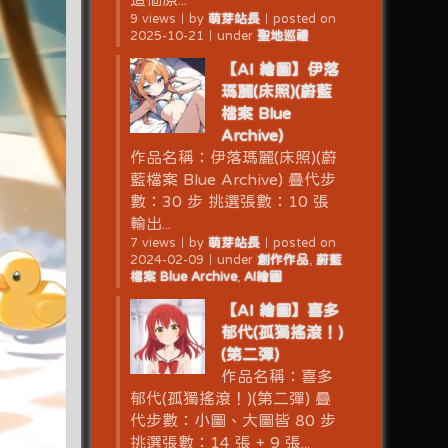
9 views
｜
by
萌芽站長
｜
posted on
2025-10-21
｜
under
聖地巡禮
【AI 繪圖】伊落
瑪麗(床照)(蔚藍
檔案 Blue
Archive)
作品名稱：伊落瑪麗(床照)(蔚
藍檔案 Blue Archive) 疊代步
數：30 步 挑選張數：10 張
輸出...
7 views
｜
by
萌芽站長
｜
posted on
2024-02-09
｜
under
創作作品
,
蔚藍
檔案 Blue Archive
,
AI繪圖
【AI 繪圖】喜多
郁代(孤獨搖滾！)
(第二彈)
作品名稱：喜多
郁代(孤獨搖滾！)(第二彈) 疊
代步數：小圖、大圖皆 80 步
挑選張數：14 張 + 9 張...