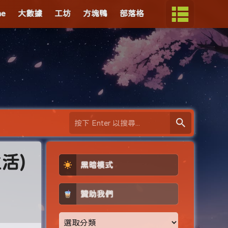
me
大數據
工坊
方塊鴨
部落格
活)
黑暗模式
贊助我們