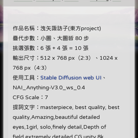
作品名稱：洩矢諏訪子(東方project)
疊代步數：小圖、大圖皆 80 步
挑選張數：6 張 + 4 張 = 10 張
輸出尺寸：512 x 768 px（2:3）、1024 x
768 px（4:3）
使用工具：
Stable Diffusion web UI
、
NAI_Anything-V3.0_ws_0.4
CFG Scale：7
提詞文字：masterpiece, best quality, best
quality,Amazing,beautiful detailed
eyes,1girl, solo,finely detail,Depth of
field,extremely detailed CG unity 8k