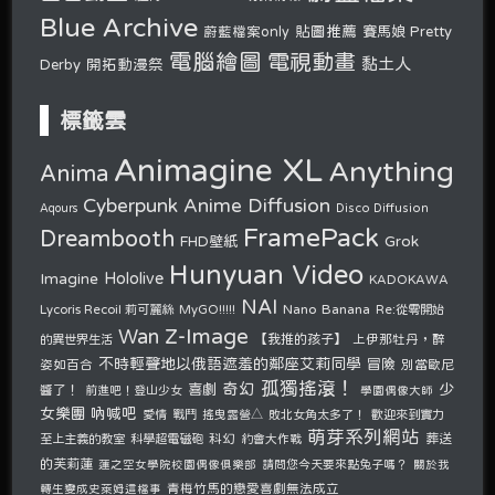
Blue Archive
貼圖推薦
蔚藍檔案only
賽馬娘 Pretty
電腦繪圖
電視動畫
黏土人
開拓動漫祭
Derby
標籤雲
Animagine XL
Anything
Anima
Cyberpunk Anime Diffusion
Disco Diffusion
Aqours
FramePack
Dreambooth
Grok
FHD壁紙
Hunyuan Video
Hololive
Imagine
KADOKAWA
NAI
Nano Banana
Lycoris Recoil 莉可麗絲
MyGO!!!!!
Re:從零開始
Z-Image
Wan
的異世界生活
【我推的孩子】
上伊那牡丹，醉
不時輕聲地以俄語遮羞的鄰座艾莉同學
冒險
姿如百合
別當歐尼
孤獨搖滾！
奇幻
少
喜劇
醬了！
前進吧！登山少女
學園偶像大師
女樂團 吶喊吧
愛情
戰鬥
搖曳露營△
敗北女角太多了！
歡迎來到實力
萌芽系列網站
至上主義的教室
科學超電磁砲
科幻
約會大作戰
葬送
的芙莉蓮
請問您今天要來點兔子嗎？
蓮之空女學院校園偶像俱樂部
關於我
青梅竹馬的戀愛喜劇無法成立
轉生變成史萊姆這檔事