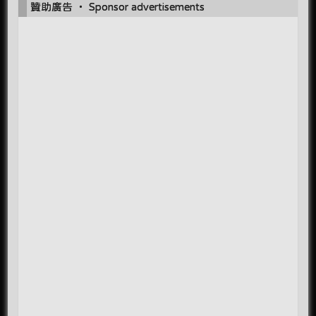
贊助廣告 ‧ Sponsor advertisements