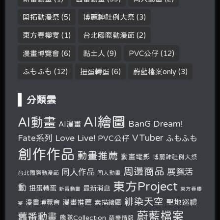
開拓動漫祭
(5)
博麗神社例大祭
(3)
東方春櫻宴
(1)
台北國際動漫節
(2)
漫畫博覽會
(6)
黏土人
(9)
PVC公仔
(12)
ふもふも
(12)
扭蛋轉蛋
(6)
蔚藍檔案only
(3)
分類雲
AI繪圖
AI動畫
BanG Dream!
AI漫畫
VTuber
Fate系列
Love Live!
PVC公仔
ふもふも
創作作品
動畫推薦
動畫電影
博麗神社例大祭
周邊商品
展覽活
同人作品
台北國際動漫節
同人動畫
東方Project
動
扭蛋轉蛋
最新消息
新番動畫
東方春櫻
緋染天空
聖地巡禮
漫畫推薦
漫畫博覽會
素描繪圖
宴
蔚藍檔案
舊番動畫
艦隊Collection
萌樂情報