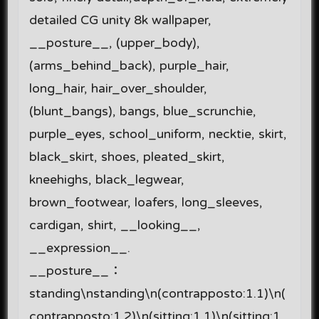
detailed CG unity 8k wallpaper,
__posture__, (upper_body),
(arms_behind_back), purple_hair,
long_hair, hair_over_shoulder,
(blunt_bangs), bangs, blue_scrunchie,
purple_eyes, school_uniform, necktie, skirt,
black_skirt, shoes, pleated_skirt,
kneehighs, black_legwear,
brown_footwear, loafers, long_sleeves,
cardigan, shirt, __looking__,
__expression__.
__posture__：
standing\nstanding\n(contrapposto:1.1)\n(
contrapposto:1.2)\n(sitting:1.1)\n(sitting:1.