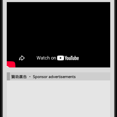
贊助廣告 ‧ Sponsor advertisements