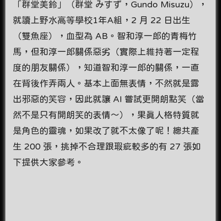
「群堂美鈴」（群堂 みすず，Gundo Misuzu），
就讀上野水高等學校1年A組，2 月 22 日出生
（雙魚座），血型為 AB。智和淳一郎的青梅竹
馬，但和淳一郎關係惡劣（實際上維持著一定程
度的朋友關係），知道智和淳一郎的關係，一直
在背後作弄兩人。基本上面無表情，不然就是露
出邪惡的笑容，因此就讓 AI 嘗試更開朗點笑（當
然不是只有開朗笑的表情～），果真人格特質就
是角色的靈魂，如果改了就不太像了呢！總共產
生 200 張，挑掉不合理跟瑕疵較多的有 27 張如
下提供大家參考。