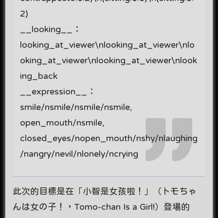
2)
__looking__：
looking_at_viewer\nlooking_at_viewer\nlo
oking_at_viewer\nlooking_at_viewer\nlook
ing_back
__expression__：
smile/nsmile/nsmile/nsmile,
open_mouth/nsmile,
closed_eyes/nopen_mouth/nshy/nlaughing
/nangry/nevil/nlonely/ncrying
此次的目標是在「小智是女孩啦！」（トモちゃ
んは女の子！，Tomo-chan Is a Girl!）登場的