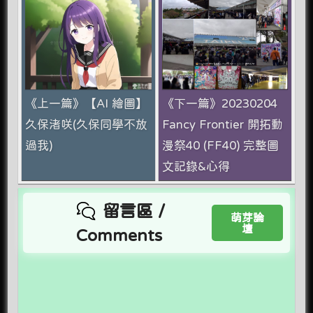
《上一篇》【AI 繪圖】
《下一篇》20230204
久保渚咲(久保同學不放
Fancy Frontier 開拓動
過我)
漫祭40 (FF40) 完整圖
文記錄&心得
留言區 /
萌芽論
壇
Comments