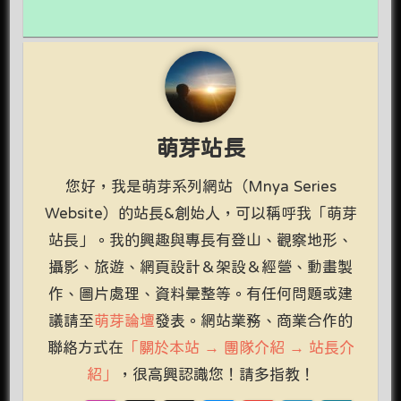
萌芽站長
您好，我是萌芽系列網站（Mnya Series
Website）的站長&創始人，可以稱呼我「萌芽
站長」。我的興趣與專長有登山、觀察地形、
攝影、旅遊、網頁設計＆架設＆經營、動畫製
作、圖片處理、資料彙整等。有任何問題或建
議請至
萌芽論壇
發表。網站業務、商業合作的
聯絡方式在
「關於本站 → 團隊介紹 → 站長介
紹」
，很高興認識您！請多指教！