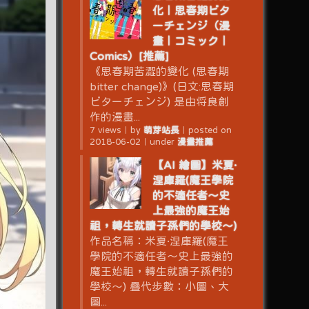
化｜思春期ビタ
ーチェンジ（漫
畫｜コミック｜
Comics）[推薦]
《思春期苦澀的變化 (思春期
bitter change)》(日文:思春期
ビターチェンジ) 是由将良創
作的漫畫...
7 views
｜
by
萌芽站長
｜
posted on
2018-06-02
｜
under
漫畫推薦
【AI 繪圖】米夏·
涅庫羅(魔王學院
的不適任者～史
上最強的魔王始
祖，轉生就讀子孫們的學校～)
作品名稱：米夏·涅庫羅(魔王
學院的不適任者～史上最強的
魔王始祖，轉生就讀子孫們的
學校～) 疊代步數：小圖、大
圖...