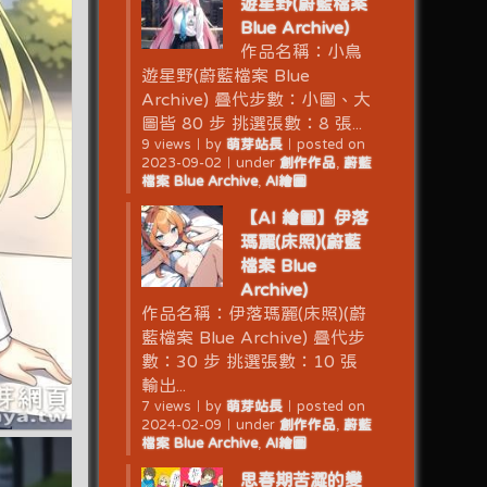
遊星野(蔚藍檔案
Blue Archive)
作品名稱：小鳥
遊星野(蔚藍檔案 Blue
Archive) 疊代步數：小圖、大
圖皆 80 步 挑選張數：8 張...
9 views
｜
by
萌芽站長
｜
posted on
2023-09-02
｜
under
創作作品
,
蔚藍
檔案 Blue Archive
,
AI繪圖
【AI 繪圖】伊落
瑪麗(床照)(蔚藍
檔案 Blue
Archive)
作品名稱：伊落瑪麗(床照)(蔚
藍檔案 Blue Archive) 疊代步
數：30 步 挑選張數：10 張
輸出...
7 views
｜
by
萌芽站長
｜
posted on
2024-02-09
｜
under
創作作品
,
蔚藍
檔案 Blue Archive
,
AI繪圖
思春期苦澀的變