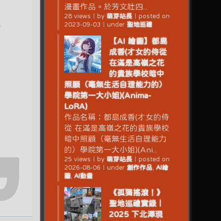
漫畫作品。於芳文社四...
28 views
｜
by
萌芽站長
｜
posted on
k
2023-09-03
｜
under
聖地巡禮
【AI 繪圖】都島
成香(才女的侍從
在滿是高嶺之花
的貴族學校暗中
照顧（毫無生活自理能力的）
學院第一大小姐)(Anima-
LoRA)
作品名稱：都島成香(才女的侍
從 在滿是高嶺之花的貴族學校
暗中照顧（毫無生活自理能力
的）學院第一大小姐)(Ani...
25 views
｜
by
萌芽站長
｜
posted on
2026-08-06
｜
under
創作作品
,
AI繪
圖
,
AI動畫
《孤獨搖滾！》
聖地巡禮實錄｜
2025 下北澤現