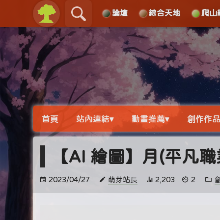
論壇
綜合天地
爬山
關於
導覽
首頁
站內連結▾
動畫推薦▾
創作作品
【AI 繪圖】月(平凡
2023/04/27
萌芽站長
2,203
2