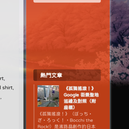
熱門文章
rt,
 shirt,
《孤獨搖滾！》
Google 街景聖地
,
巡禮及對照（附
座標）
《孤獨搖滾！》（ぼっち・
ざ・ろっく！，Bocchi the
Rock!）是濱路晶創作的日本