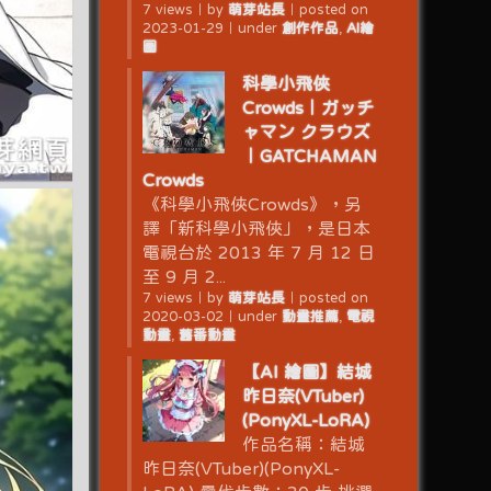
7 views
｜
by
萌芽站長
｜
posted on
2023-01-29
｜
under
創作作品
,
AI繪
圖
科學小飛俠
Crowds｜ガッチ
ャマン クラウズ
｜GATCHAMAN
Crowds
《科學小飛俠Crowds》，另
譯「新科學小飛俠」，是日本
電視台於 2013 年 7 月 12 日
至 9 月 2...
7 views
｜
by
萌芽站長
｜
posted on
2020-03-02
｜
under
動畫推薦
,
電視
動畫
,
舊番動畫
【AI 繪圖】結城
昨日奈(VTuber)
(PonyXL-LoRA)
作品名稱：結城
昨日奈(VTuber)(PonyXL-