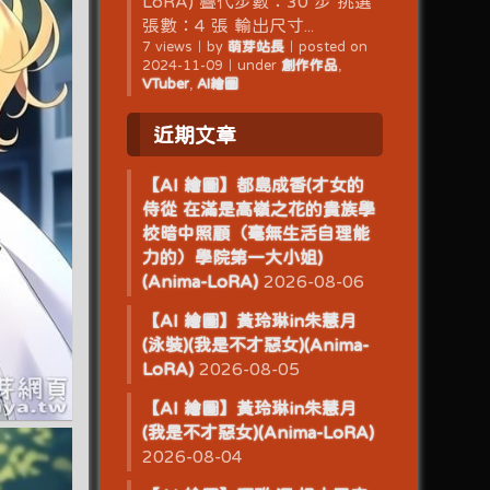
LoRA) 疊代步數：30 步 挑選
張數：4 張 輸出尺寸...
7 views
｜
by
萌芽站長
｜
posted on
2024-11-09
｜
under
創作作品
,
VTuber
,
AI繪圖
近期文章
【AI 繪圖】都島成香(才女的
侍從 在滿是高嶺之花的貴族學
校暗中照顧（毫無生活自理能
力的）學院第一大小姐)
(Anima-LoRA)
2026-08-06
【AI 繪圖】黃玲琳in朱慧月
(泳裝)(我是不才惡女)(Anima-
LoRA)
2026-08-05
【AI 繪圖】黃玲琳in朱慧月
(我是不才惡女)(Anima-LoRA)
2026-08-04