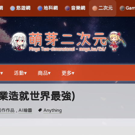
網
悠遊網
地科網
音樂網
二次元
Ga
▾
活動▾
商品▾
更多▾
職業造就世界最強)
創作作品
,
AI繪圖
Anything