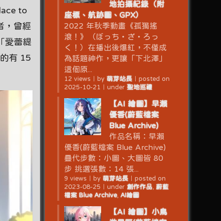
地拍攝紀錄（附
ce to
座標、航跡圖、GPX）
存者，曾經
2022 年秋季動畫《孤獨搖
滾！》（ぼっち・ざ・ろっ
「愛蕾緹
く！）在播出後爆紅，不僅成
有 15
為話題神作，更讓「下北澤」
這個原...
12 views
｜
by
萌芽站長
｜
posted on
2025-10-21
｜
under
聖地巡禮
【AI 繪圖】早瀨
優香(蔚藍檔案
Blue Archive)
作品名稱：早瀨
優香(蔚藍檔案 Blue Archive)
疊代步數：小圖、大圖皆 80
步 挑選張數：14 張...
9 views
｜
by
萌芽站長
｜
posted on
2023-08-25
｜
under
創作作品
,
蔚藍
檔案 Blue Archive
,
AI繪圖
【AI 繪圖】小鳥