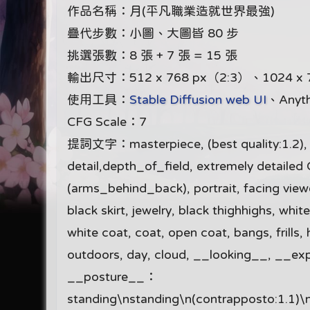
作品名稱：月(平凡職業造就世界最強)
疊代步數：小圖、大圖皆 80 步
挑選張數：8 張 + 7 張 = 15 張
輸出尺寸：512 x 768 px（2:3）、1024 x 
使用工具：
Stable Diffusion web UI
、Anyt
CFG Scale：7
提詞文字：masterpiece, (best quality:1.2), Ama
detail,depth_of_field, extremely detailed
(arms_behind_back), portrait, facing viewer,
black skirt, jewelry, black thighhighs, whit
white coat, coat, open coat, bangs, frills, h
outdoors, day, cloud, __looking__, __exp
__posture__：
standing\nstanding\n(contrapposto:1.1)\n(c