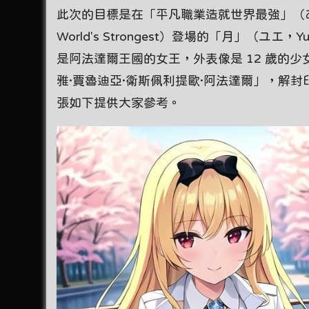
此次的目標是在「平凡職業造就世界最強」（ありふれた職
World's Strongest）登場的「月」（ユ
是阿法達爾王國的女王，外表像是 12 歲的
雅·賈魯迪亞·衛斯佩利提歐·阿法達爾」，解封
張如下提供大家參考。