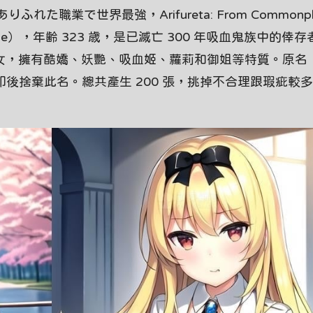
業で世界最強，Arifureta: From Commonpla
エ，Yue），年齢 323 歳，是已滅亡 300 年吸血鬼族中的倖
少女，擁有酷嬌、妖艷、吸血姬、蘿莉和御姐等特質。原名
印後捨棄此名。總共產生 200 張，挑掉不合理跟瑕疵較多的