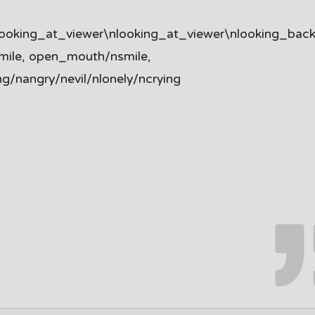
looking_at_viewer\nlooking_at_viewer\nlooking_bac
mile, open_mouth/nsmile,
/nangry/nevil/nlonely/ncrying