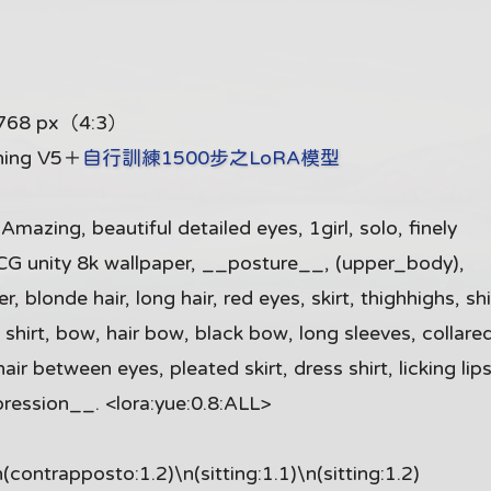
768 px（4:3）
hing V5＋
自行訓練1500步之LoRA模型
zing, beautiful detailed eyes, 1girl, solo, finely
 CG unity 8k wallpaper, __posture__, (upper_body),
 blonde hair, long hair, red eyes, skirt, thighhighs, shi
e shirt, bow, hair bow, black bow, long sleeves, collared
air between eyes, pleated skirt, dress shirt, licking lips
ression__. <lora:yue:0.8:ALL>
ontrapposto:1.2)\n(sitting:1.1)\n(sitting:1.2)