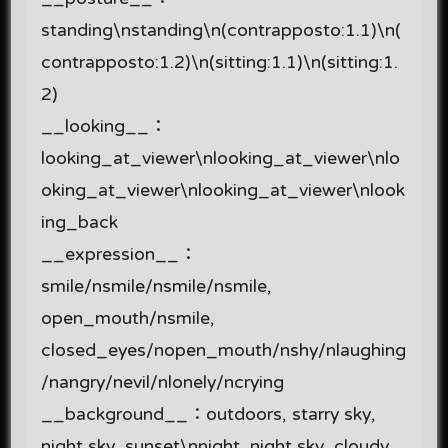
standing\nstanding\n(contrapposto:1.1)\n(
contrapposto:1.2)\n(sitting:1.1)\n(sitting:1.
2)
__looking__：
looking_at_viewer\nlooking_at_viewer\nlo
oking_at_viewer\nlooking_at_viewer\nlook
ing_back
__expression__：
smile/nsmile/nsmile/nsmile,
open_mouth/nsmile,
closed_eyes/nopen_mouth/nshy/nlaughing
/nangry/nevil/nlonely/ncrying
__background__：outdoors, starry sky,
night sky, sunset\nnight, night sky, cloudy