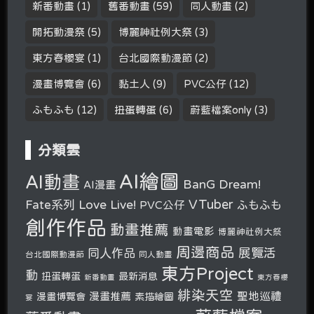
新番動畫
(1)
舊番動畫
(59)
同人動畫
(2)
開拓動漫祭
(5)
博麗神社例大祭
(3)
東方春櫻宴
(1)
台北國際動漫節
(2)
漫畫博覽會
(6)
黏土人
(9)
PVC公仔
(12)
ふもふも
(12)
扭蛋轉蛋
(6)
蔚藍檔案only
(3)
分類雲
AI繪圖
AI動畫
BanG Dream!
AI漫畫
VTuber
Fate系列
Love Live!
PVC公仔
ふもふも
創作作品
動畫推薦
動畫電影
博麗神社例大祭
周邊商品
展覽活
同人作品
台北國際動漫節
同人動畫
東方Project
動
扭蛋轉蛋
最新消息
新番動畫
東方春櫻
緋染天空
聖地巡禮
漫畫推薦
漫畫博覽會
素描繪圖
宴