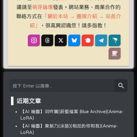
議請至
萌芽論壇
發表。網站業務、商業合作的
聯絡方式在
「關於本站 → 團隊介紹 → 站長介
紹」
，很高興認識您！請多指教！
近期文章
【AI 繪圖】羽咋翼(蔚藍檔案 Blue Archive)(Anima-
LoRA)
【AI 繪圖】東紫乃(泳裝)(相反的你和我)(Anima-
LoRA)