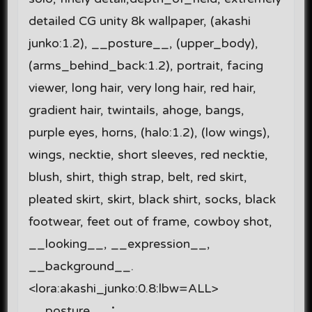
detailed CG unity 8k wallpaper, (akashi
junko:1.2), __posture__, (upper_body),
(arms_behind_back:1.2), portrait, facing
viewer, long hair, very long hair, red hair,
gradient hair, twintails, ahoge, bangs,
purple eyes, horns, (halo:1.2), (low wings),
wings, necktie, short sleeves, red necktie,
blush, shirt, thigh strap, belt, red skirt,
pleated skirt, skirt, black shirt, socks, black
footwear, feet out of frame, cowboy shot,
__looking__, __expression__,
__background__.
<lora:akashi_junko:0.8:lbw=ALL>
__posture__：