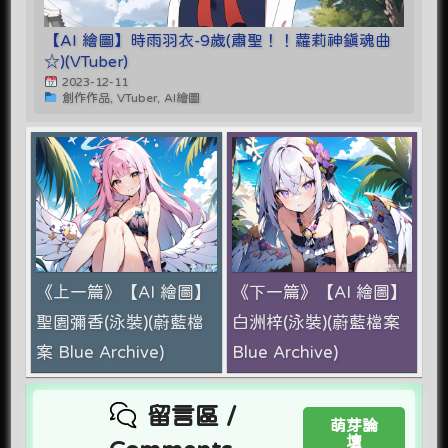
【AI 繪圖】時雨羽衣-9歲(肅聖！！蘿莉神鎮魂曲
☆)(VTuber)
2023-12-11
創作作品, VTuber, AI繪圖
《上一篇》【AI 繪圖】
《下一篇》【AI 繪圖】
聖園彌香(泳裝)(蔚藍檔
白洲梓(泳裝)(蔚藍檔案
案 Blue Archive)
Blue Archive)
留言區 /
萌芽論
壇