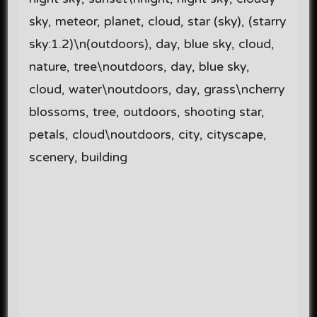
sky, meteor, planet, cloud, star (sky), (starry
sky:1.2)\n(outdoors), day, blue sky, cloud,
nature, tree\noutdoors, day, blue sky,
cloud, water\noutdoors, day, grass\ncherry
blossoms, tree, outdoors, shooting star,
petals, cloud\noutdoors, city, cityscape,
scenery, building