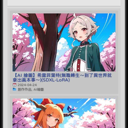
【AI 繪圖】希露菲葉特(無職轉生～到了異世界就
拿出真本事～)(SDXL-LoRA)
2024-04-24
創作作品, AI繪圖