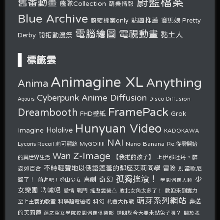
蔚藍檔案
舊番動畫
艦隊Collection
萌樂情報
Blue Archive
貼圖推薦
蔚藍檔案only
賽馬娘 Pretty
電腦繪圖
電視動畫
黏土人
開拓動漫祭
Derby
標籤雲
Animagine XL
Anything
Anima
Cyberpunk Anime Diffusion
Disco Diffusion
Aqours
FramePack
Dreambooth
Grok
FHD壁紙
Hunyuan Video
Hololive
Imagine
KADOKAWA
NAI
Nano Banana
Lycoris Recoil 莉可麗絲
MyGO!!!!!
Re:從零開始
Z-Image
Wan
的異世界生活
【我推的孩子】
上伊那牡丹，醉
不時輕聲地以俄語遮羞的鄰座艾莉同學
冒險
姿如百合
別當歐尼
孤獨搖滾！
奇幻
少
喜劇
醬了！
前進吧！登山少女
學園偶像大師
女樂團 吶喊吧
愛情
戰鬥
搖曳露營△
敗北女角太多了！
歡迎來到實力
萌芽系列網站
至上主義的教室
科學超電磁砲
科幻
約會大作戰
葬送
的芙莉蓮
請問您今天要來點兔子嗎？
蓮之空女學院校園偶像俱樂部
關於我