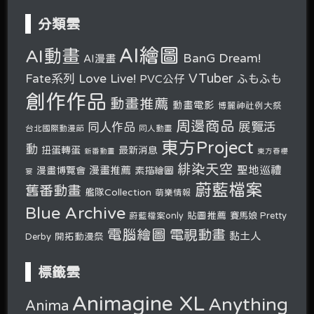
分類雲
AI繪圖
AI動畫
BanG Dream!
AI漫畫
VTuber
Fate系列
Love Live!
PVC公仔
ふもふも
創作作品
動畫推薦
動畫電影
博麗神社例大祭
周邊商品
展覽活
同人作品
台北國際動漫節
同人動畫
東方Project
動
扭蛋轉蛋
最新消息
新番動畫
東方春櫻
緋染天空
聖地巡禮
漫畫推薦
漫畫博覽會
素描繪圖
宴
蔚藍檔案
舊番動畫
艦隊Collection
萌樂情報
Blue Archive
貼圖推薦
蔚藍檔案only
賽馬娘 Pretty
電腦繪圖
電視動畫
黏土人
開拓動漫祭
Derby
標籤雲
Animagine XL
Anything
Anima