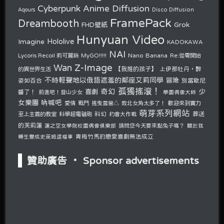
Cyberpunk Anime Diffusion
Disco Diffusion
Aqours
FramePack
Dreambooth
Grok
FHD壁紙
Hunyuan Video
Hololive
Imagine
KADOKAWA
NAI
Nano Banana
Lycoris Recoil 莉可麗絲
MyGO!!!!!
Re:從零開始
Z-Image
Wan
的異世界生活
【我推的孩子】
上伊那牡丹，醉
不時輕聲地以俄語遮羞的鄰座艾莉同學
冒險
姿如百合
別當歐尼
孤獨搖滾！
奇幻
少
喜劇
醬了！
前進吧！登山少女
學園偶像大師
女樂團 吶喊吧
愛情
戰鬥
搖曳露營△
敗北女角太多了！
歡迎來到實力
萌芽系列網站
至上主義的教室
科學超電磁砲
科幻
約會大作戰
葬送
的芙莉蓮
請問您今天要來點兔子嗎？
蓮之空女學院校園偶像俱樂部
關於我
青梅竹馬的戀愛喜劇無法成立
轉生變成史萊姆這檔事
贊助廣告 ‧ Sponsor advertisements