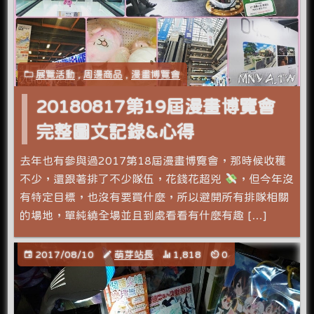
展覽活動
,
周邊商品
,
漫畫博覽會
20180817第19屆漫畫博覽會
完整圖文記錄&心得
去年也有參與過2017第18屆漫畫博覽會，那時候收穫
不少，還跟著排了不少隊伍，花錢花超兇
，但今年沒
有特定目標，也沒有要買什麼，所以避開所有排隊相關
的場地，單純繞全場並且到處看看有什麼有趣 […]
2017/08/10
萌芽站長
1,818
0