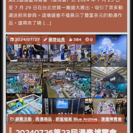
至 7 月 29 日在台北世貿一館盛大展出，吸引了眾多動
漫迷前來參與。這場盛會不僅展示了豐富多元的動漫作
品，還帶來了精 […]
2024/07/27
萌芽站長
384
0
展覽活動
,
周邊商品
,
蔚藍檔案 Blue Archive
,
漫畫博覽會
20240726第23屆漫畫博覽會