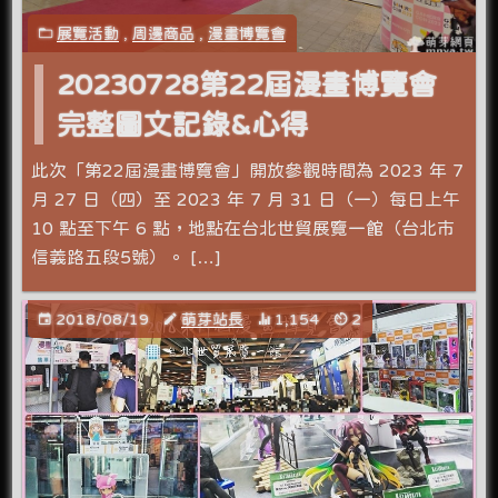
展覽活動
,
周邊商品
,
漫畫博覽會
20230728第22屆漫畫博覽會
完整圖文記錄&心得
此次「第22屆漫畫博覽會」開放參觀時間為 2023 年 7
月 27 日（四）至 2023 年 7 月 31 日（一）每日上午
10 點至下午 6 點，地點在台北世貿展覽一館（台北市
信義路五段5號）。 […]
2018/08/19
萌芽站長
1,154
2