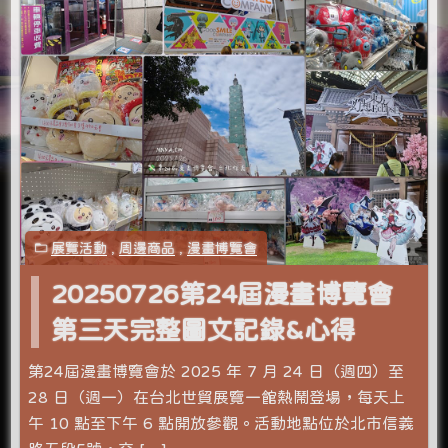
展覽活動
,
周邊商品
,
漫畫博覽會
20250726第24屆漫畫博覽會
第三天完整圖文記錄&心得
第24屆漫畫博覽會於 2025 年 7 月 24 日（週四）至
28 日（週一）在台北世貿展覽一館熱鬧登場，每天上
午 10 點至下午 6 點開放參觀。活動地點位於北市信義