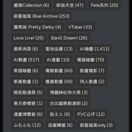
艦隊Collection
(6)
緋染天空
(47)
Fate系列
(20)
蔚藍檔案 Blue Archive
(253)
賽馬娘 Pretty Derby
(4)
VTuber
(33)
Love Live!
(25)
BanG Dream!
(26)
最新消息
(6)
聖地巡禮
(13)
AI繪圖
(1,411)
AI動畫
(517)
AI漫畫
(10)
電腦繪圖
(70)
素描繪圖
(6)
電視動畫
(60)
動畫電影
(7)
新番動畫
(1)
舊番動畫
(59)
同人動畫
(2)
開拓動漫祭
(5)
博麗神社例大祭
(3)
東方春櫻宴
(1)
台北國際動漫節
(2)
漫畫博覽會
(6)
黏土人
(9)
PVC公仔
(12)
ふもふも
(12)
扭蛋轉蛋
(6)
蔚藍檔案only
(3)