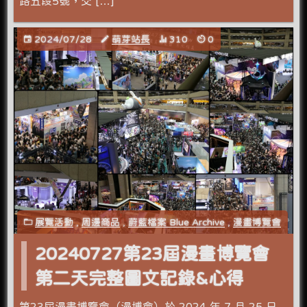
路五段5號，交 […]
2024/07/28
萌芽站長
310
0
展覽活動
,
周邊商品
,
蔚藍檔案 Blue Archive
,
漫畫博覽會
20240727第23屆漫畫博覽會
第二天完整圖文記錄&心得
第23屆漫畫博覽會（漫博會）於 2024 年 7 月 25 日