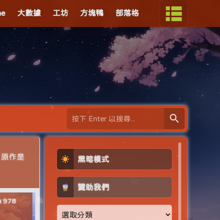
me
大數據
工坊
方塊鴨
部落格
n）原作是
黑暗模式
贊助我們
978