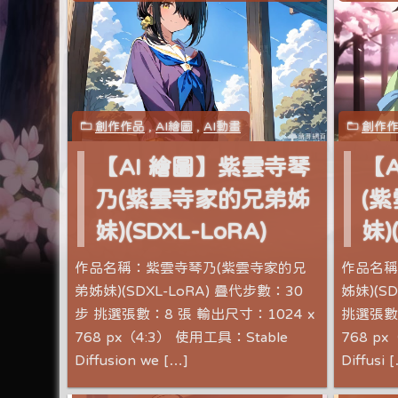
創作作品
,
AI繪圖
,
AI動畫
創作
【AI 繪圖】紫雲寺琴
【
乃(紫雲寺家的兄弟姊
(
妹)(SDXL-LoRA)
妹)
作品名稱：紫雲寺琴乃(紫雲寺家的兄
作品名稱
弟姊妹)(SDXL-LoRA) 疊代步數：30
姊妹)(S
步 挑選張數：8 張 輸出尺寸：1024 x
挑選張數：
768 px（4:3） 使用工具：Stable
768 px
Diffusion we […]
Diffusi 