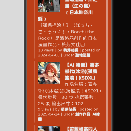
島（江の島）
﹝日本神奈川
縣﹞
《孤獨搖滾！》（ぼっち・
ざ・ろっく！，Bocchi the
Rock!）是濱路晶創作的日本
漫畫作品。於芳文社四...
10 views
｜
by
萌芽站長
｜
posted on
2024-04-06
｜
under
聖地巡禮
【AI 繪圖】喜多
郁代(沐浴)(孤獨
搖滾！)(SDXL)
作品名稱：喜多
郁代(沐浴)(孤獨搖滾！)(SDXL)
疊代步數：30 步 挑選張數：
25 張 輸出尺寸：102...
9 views
｜
by
萌芽站長
｜
posted on
2025-04-24
｜
under
創作作品
,
AI繪
圖
【蔚藍檔案同人