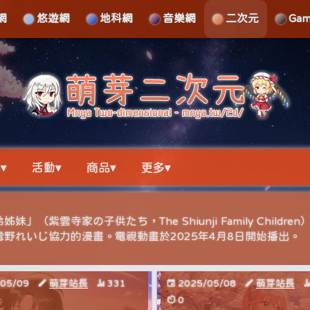
網
悠遊網
地科網
音樂網
二次元
Ga
▾
活動▾
商品▾
更多▾
」（紫雲寺家の子供たち，The Shiunji Family Childre
野れいじ協力的漫畫。電視動畫於2025年4月8日開始播出。
/05/09
萌芽站長
331
2025/05/08
萌芽站長
0