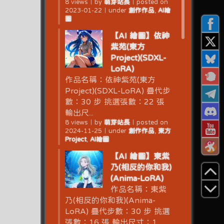
8 views
｜
by
萌芽站長
｜
posted on
2023-01-22
｜
under
創作作品
,
AI繪
圖
【AI 繪圖】依神
紫苑(東方
Project)(SDXL-
LoRA)
作品名稱：依神紫苑(東方
Project)(SDXL-LoRA) 疊代步
數：30 步 挑選張數：22 張
輸出尺...
8 views
｜
by
萌芽站長
｜
posted on
2024-11-25
｜
under
創作作品
,
東方
Project
,
AI繪圖
【AI 繪圖】東紫
乃(相反的你和我)
(Anima-LoRA)
作品名稱：東紫
乃(相反的你和我)(Anima-
LoRA) 疊代步數：30 步 挑選
張數：16 張 輸出尺寸：1...