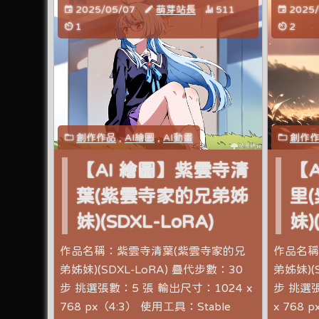
2025/05/07
萌芽站長
511
2025
1
2
創作作品
,
AI繪圖
,
AI動畫
創作
【AI 繪圖】紫雲寺清
【
葉(紫雲寺家的兄弟姊
里
妹)(SDXL-LoRA)
妹)
作品名稱：紫雲寺清葉(紫雲寺家的兄
作品名稱
弟姊妹)(SDXL-LoRA) 疊代步數：30
弟姊妹)(
步 挑選張數：5 張 輸出尺寸：1024 x
步 挑選張
768 px（4:3） 使用工具：Stable
x 768 