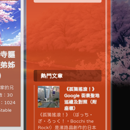
雲寺謳
兄弟姊
)
熱門文章
寺家的兄
《孤獨搖滾！》
數：30
Google 街景聖地
巡禮及對照（附
：1024
座標）
able
《孤獨搖滾！》（ぼっち・
ざ・ろっく！，Bocchi the
Rock!）是濱路晶創作的日本