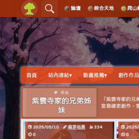
論壇
綜合天地
爬山
關於
導覽
首頁
站內連結▾
動畫推薦▾
創作作品
標籤
「紫雲寺家的兄弟姊妹
紫雲寺家的兄弟姊
宮島禮吏創作、雪
妹
2025/05/10
萌芽站長
334
2025
0
0