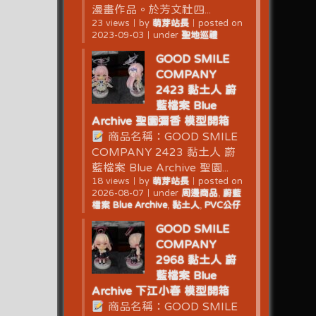
漫畫作品。於芳文社四...
23 views
｜
by
萌芽站長
｜
posted on
2023-09-03
｜
under
聖地巡禮
GOOD SMILE
COMPANY
2423 黏土人 蔚
藍檔案 Blue
Archive 聖園彌香 模型開箱
商品名稱：GOOD SMILE
COMPANY 2423 黏土人 蔚
藍檔案 Blue Archive 聖園...
18 views
｜
by
萌芽站長
｜
posted on
2026-08-07
｜
under
周邊商品
,
蔚藍
檔案 Blue Archive
,
黏土人
,
PVC公仔
GOOD SMILE
COMPANY
2968 黏土人 蔚
藍檔案 Blue
Archive 下江小春 模型開箱
商品名稱：GOOD SMILE