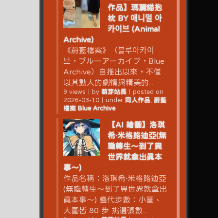
作品】瑪麗貓抱
枕 BY 애니멀 아
카이브 (Animal
Archive)
《蔚藍檔案》（블루아카이
브，ブルーアーカイブ，Blue
Archive）自推出以來，不僅
以其動人的劇情與精美的...
9 views
｜
by
萌芽站長
｜
posted on
2026-03-10
｜
under
同人作品
,
蔚藍
檔案 Blue Archive
【AI 繪圖】洛琪
希·米格路迪亞(無
職轉生～到了異
世界就拿出真本
事～)
作品名稱：洛琪希·米格路迪亞
(無職轉生～到了異世界就拿出
真本事～) 疊代步數：小圖、
大圖皆 80 步 挑選張數...