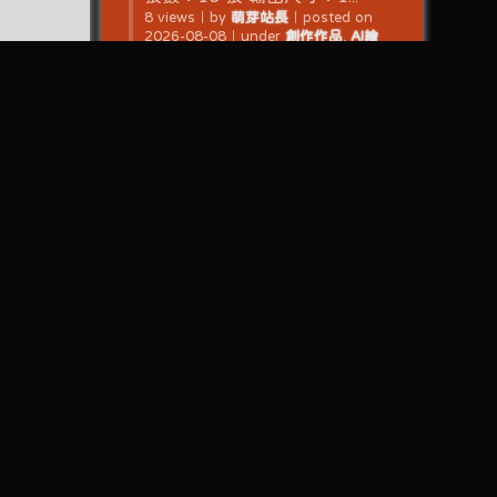
8 views
｜
by
萌芽站長
｜
posted on
2026-08-08
｜
under
創作作品
,
AI繪
圖
,
AI動畫
近期文章
【AI 繪圖】東紫乃(相反的你
和我)(Anima-LoRA)
2026-
08-08
GOOD SMILE COMPANY
2968 黏土人 蔚藍檔案 Blue
Archive 下江小春 模型開箱
2026-08-07
GOOD SMILE COMPANY
2423 黏土人 蔚藍檔案 Blue
Archive 聖園彌香 模型開箱
1,548)
展覽活動
(27)
周邊商品
(68)
2026-08-07
)
萌樂情報
(3)
同人作品
(20)
【AI 繪圖】都島成香(泳裝)(才