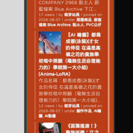
COMPANY 2968 黏土人 蔚
藍檔案 Blue Archive 下江...
17 views
｜
by
萌芽站長
｜
posted on
2026-08-07
｜
under
周邊商品
,
蔚藍
檔案 Blue Archive
,
黏土人
,
PVC公仔
【AI 繪圖】都島
成香(泳裝)(才女
的侍從 在滿是高
嶺之花的貴族學
校暗中照顧（毫無生活自理能
力的）學院第一大小姐)
(Anima-LoRA)
作品名稱：都島成香(泳裝)(才
女的侍從 在滿是高嶺之花的貴
族學校暗中照顧（毫無生活自
理能力的）學院第一大小姐)...
12 views
｜
by
萌芽站長
｜
posted on
2026-08-07
｜
under
創作作品
,
AI繪
圖
,
AI動畫
《孤獨搖滾！》
聖地巡禮：江之