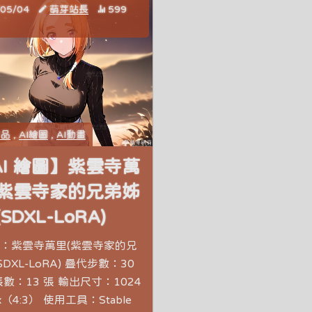
/05/04
萌芽站長
599
作品
,
AI繪圖
,
AI動畫
AI 繪圖】紫雲寺萬
(紫雲寺家的兄弟姊
(SDXL-LoRA)
：紫雲寺萬里(紫雲寺家的兄
SDXL-LoRA) 疊代步數：30
數：13 張 輸出尺寸：1024
px（4:3） 使用工具：Stable