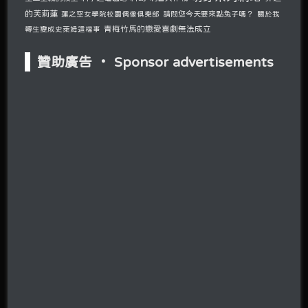
的芙莉蓮
請問您今天要來點兔子嗎？
蓮之空女學院校園偶像俱樂部
關於我
青梅竹馬的戀愛喜劇無法成立
轉生變成史萊姆這檔事
贊助廣告 ‧ Sponsor advertisements