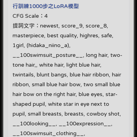
行訓練1000步之LoRA模型
CFG Scale：4
提詞文字：newest, score_9, score_8,
masterpiece, best quality, highres, safe,
1girl, (hidaka_niino_a),
__100swimsuit_posture__, long hair, two-
tone hair,, white hair, light blue hair,
twintails, blunt bangs, blue hair ribbon, hair
ribbon, small blue hair bow, two small blue
hair bow on the right hair, blue eyes, star-
shaped pupil, white star in eye next to
pupil, small breasts, breasts, cowboy shot,
__100looking__, __100expression__,
__100swimsuit_clothing__,