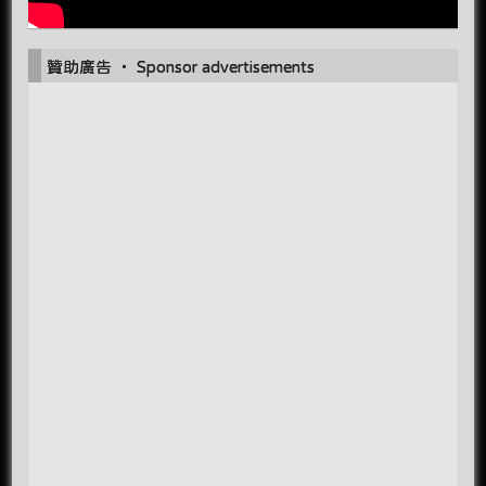
贊助廣告 ‧ Sponsor advertisements