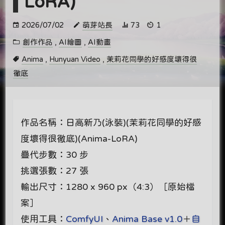
LoRA)
2026/07/02
萌芽站長
73
1
創作作品
,
AI繪圖
,
AI動畫
Anima
,
Hunyuan Video
,
茉莉花同學的好感度壞得很
徹底
作品名稱：日高新乃(泳裝)(茉莉花同學的好感
度壞得很徹底)(Anima-LoRA)
疊代步數：30 步
挑選張數：27 張
輸出尺寸：1280 x 960 px（4:3）［原始檔
案］
使用工具：
ComfyUI
、
Anima Base v1.0
＋
自