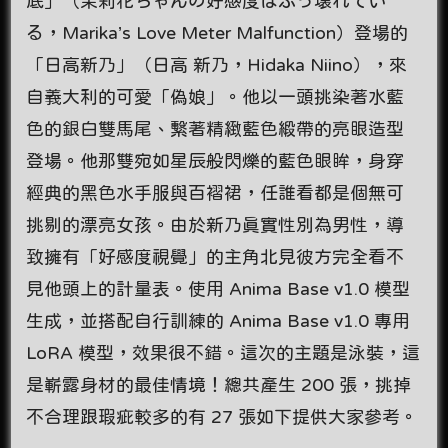
底」（茉莉花ちゃんの好感度はぶっ壊れてい
る，Marika’s Love Meter Malfunction）登場的
「日高新乃」（日高 新乃，Hidaka Niino），來
自義大利的可愛「偽娘」。他以一頭挑染著水藍
色的銀白雙馬尾、繫著精緻藍色緞帶的亮眼造型
登場。他那雙宛如星辰般閃爍的藍色眼眸，身穿
經典的黑色水手服與百褶裙，任誰看都是個無可
挑剔的漂亮女孩。由於新乃真實性別為男性，導
致擁有「好感度視覺」的主角北見彼方完全看不
見他頭上的計量表。使用 Anima Base v1.0 模型
生成，並搭配自行訓練的 Anima Base v1.0 專用
LoRA 模型，效果很不錯。這次的主題是泳裝，這
是嶄露身材的最佳情境！總共產生 200 張，挑掉
不合理跟瑕疵較多的有 27 張如下提供大家參考。