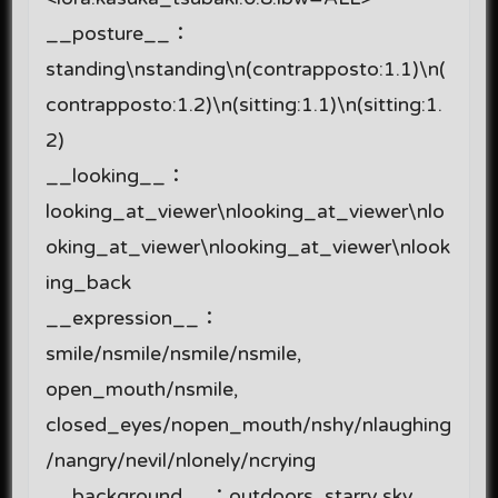
__posture__：
standing\nstanding\n(contrapposto:1.1)\n(
contrapposto:1.2)\n(sitting:1.1)\n(sitting:1.
2)
__looking__：
looking_at_viewer\nlooking_at_viewer\nlo
oking_at_viewer\nlooking_at_viewer\nlook
ing_back
__expression__：
smile/nsmile/nsmile/nsmile,
open_mouth/nsmile,
closed_eyes/nopen_mouth/nshy/nlaughing
/nangry/nevil/nlonely/ncrying
__background__：outdoors, starry sky,