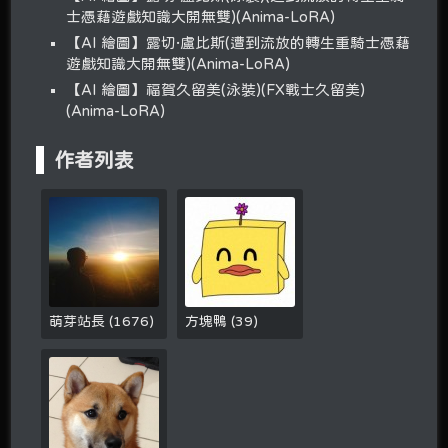
士憑藉遊戲知識大開無雙)(Anima-LoRA)
【AI 繪圖】露切·盧比斯(遭到流放的轉生重騎士憑藉
遊戲知識大開無雙)(Anima-LoRA)
【AI 繪圖】福賀久留美(泳裝)(FX戰士久留美)
(Anima-LoRA)
作者列表
萌芽站長
(
1676
)
方塊鴨
(
39
)