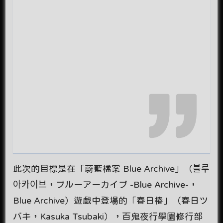
此次的目標是在「蔚藍檔案 Blue Archive」（블루
아카이브，ブルーアーカイブ -Blue Archive-，
Blue Archive）遊戲中登場的「春日椿」（春日ツ
バキ，Kasuka Tsubaki），百鬼夜行學園修行部