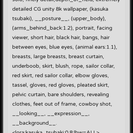
detailed CG unity 8k wallpaper, (kasuka
tsubaki), __posture__, (upper_body),
(arms_behind_back:1.2), portrait, facing
viewer, short hair, black hair, bangs, hair
between eyes, blue eyes, (animal ears:1.1),
breasts, large breasts, breast curtain,
underboob, skirt, blush, rope, sailor collar,
red skirt, red sailor collar, elbow gloves,
tassel, gloves, red gloves, pleated skirt,
pelvic curtain, bare shoulders, revealing
clothes, feet out of frame, cowboy shot,
__looking__, __expression__,
__background__.
<lora:kasuka_tsubaki:0.8:lbw=ALL>