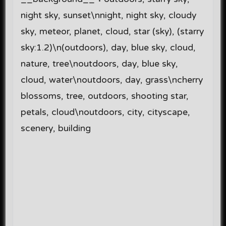
night sky, sunset\nnight, night sky, cloudy
sky, meteor, planet, cloud, star (sky), (starry
sky:1.2)\n(outdoors), day, blue sky, cloud,
nature, tree\noutdoors, day, blue sky,
cloud, water\noutdoors, day, grass\ncherry
blossoms, tree, outdoors, shooting star,
petals, cloud\noutdoors, city, cityscape,
scenery, building