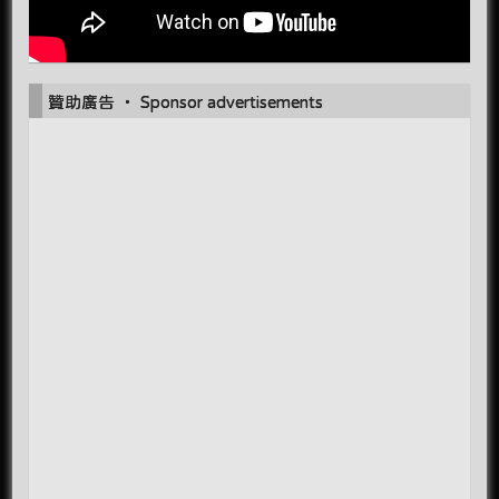
贊助廣告 ‧ Sponsor advertisements