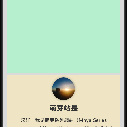
萌芽站長
您好，我是萌芽系列網站（Mnya Series