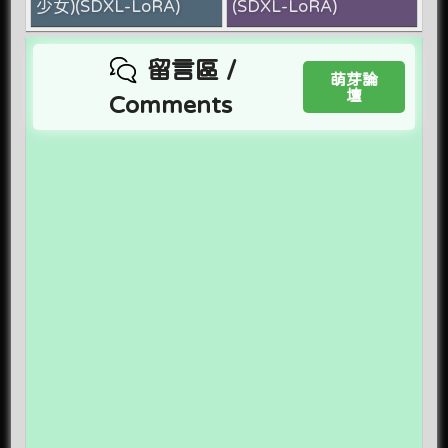
少女)(SDXL-LoRA)
(SDXL-LoRA)
留言區 /
萌芽論
壇
Comments