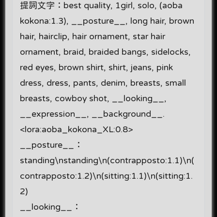
提詞文字：best quality, 1girl, solo, (aoba
kokona:1.3), __posture__, long hair, brown
hair, hairclip, hair ornament, star hair
ornament, braid, braided bangs, sidelocks,
red eyes, brown shirt, shirt, jeans, pink
dress, dress, pants, denim, breasts, small
breasts, cowboy shot, __looking__,
__expression__, __background__.
<lora:aoba_kokona_XL:0.8>
__posture__：
standing\nstanding\n(contrapposto:1.1)\n(
contrapposto:1.2)\n(sitting:1.1)\n(sitting:1.
2)
__looking__：