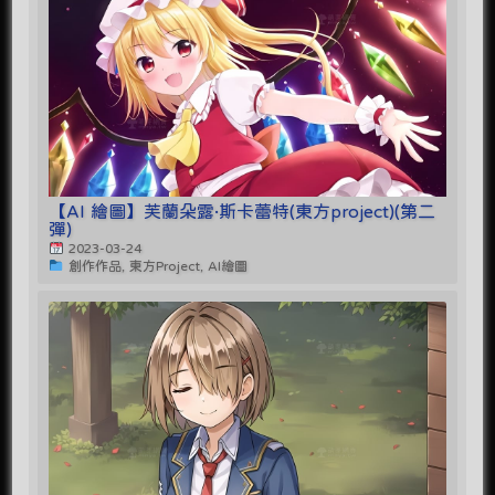
【AI 繪圖】芙蘭朵露·斯卡蕾特(東方project)(第二
彈)
2023-03-24
創作作品, 東方Project, AI繪圖