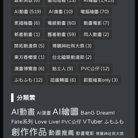
最新消息
(6)
聖地巡禮
(13)
AI繪圖
(1,413)
AI動畫
(519)
AI漫畫
(10)
電腦繪圖
(70)
素描繪圖
(6)
電視動畫
(60)
動畫電影
(7)
新番動畫
(1)
舊番動畫
(59)
同人動畫
(2)
開拓動漫祭
(5)
博麗神社例大祭
(3)
東方春櫻宴
(1)
台北國際動漫節
(2)
漫畫博覽會
(6)
黏土人
(9)
PVC公仔
(12)
ふもふも
(12)
扭蛋轉蛋
(6)
蔚藍檔案only
(3)
分類雲
AI繪圖
AI動畫
BanG Dream!
AI漫畫
VTuber
Fate系列
Love Live!
PVC公仔
ふもふも
創作作品
動畫推薦
動畫電影
博麗神社例大祭