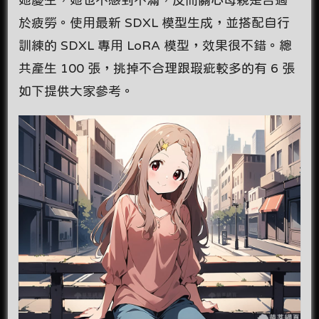
於疲勞。使用最新 SDXL 模型生成，並搭配自行
訓練的 SDXL 專用 LoRA 模型，效果很不錯。總
共產生 100 張，挑掉不合理跟瑕疵較多的有 6 張
如下提供大家參考。