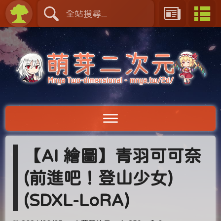
【AI 繪圖】青羽可可奈
(前進吧！登山少女)
(SDXL-LoRA)