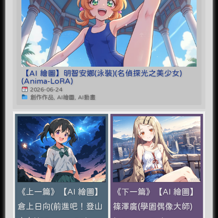
【AI 繪圖】明智安娜(泳裝)(名偵探光之美少女)
(Anima-LoRA)
2026-06-24
創作作品, AI繪圖, AI動畫
《上一篇》【AI 繪圖】
《下一篇》【AI 繪圖】
倉上日向(前進吧！登山
篠澤廣(學園偶像大師)