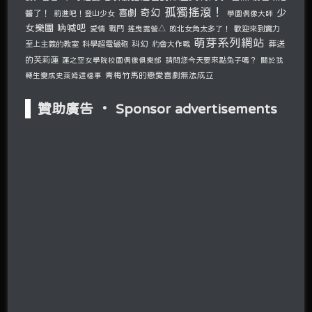
孤獨搖滾！
奇幻
少
喜劇
醬了！
前進吧！登山少女
學園偶像大師
女樂團 吶喊吧
愛情
戰鬥
搖曳露營△
敗北女角太多了！
歡迎來到實力
萌芽系列網站
至上主義的教室
科學超電磁砲
科幻
約會大作戰
葬送
的芙莉蓮
請問您今天要來點兔子嗎？
蓮之空女學院校園偶像俱樂部
關於我
青梅竹馬的戀愛喜劇無法成立
轉生變成史萊姆這檔事
贊助廣告 ‧ Sponsor advertisements