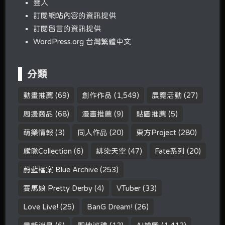
登入
訂閱網站內容的資訊提供
訂閱留言的資訊提供
WordPress.org 台灣繁體中文
分類
動畫推薦
(69)
創作作品
(1,549)
展覽活動
(27)
周邊商品
(68)
漫畫推薦
(9)
貼圖推薦
(5)
萌樂情報
(3)
同人作品
(20)
東方Project
(280)
艦隊Collection
(6)
緋染天空
(47)
Fate系列
(20)
蔚藍檔案 Blue Archive
(253)
賽馬娘 Pretty Derby
(4)
VTuber
(33)
Love Live!
(25)
BanG Dream!
(26)