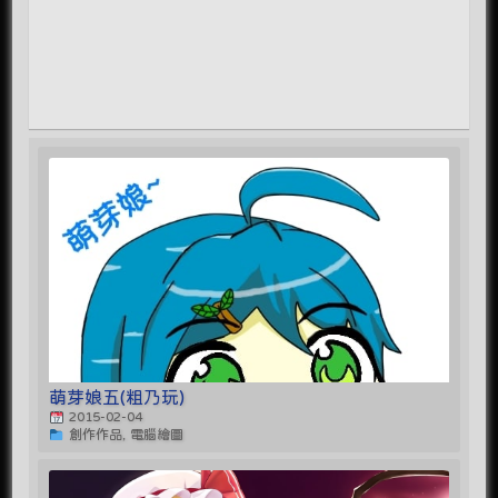
萌芽娘五(粗乃玩)
2015-02-04
創作作品, 電腦繪圖