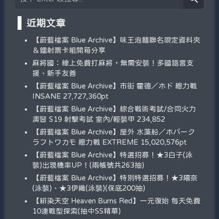
近期文章
【蔚藍檔案 Blue Archive】味王泡麵聯名限定資料夾
＆鐳射票卡組開箱分享
麻將國：線上免費打麻將，無需安裝！多國語言支
援、新手友善
【蔚藍檔案 Blue Archive】市街 霍德／ホド 總力戰
INSANE 27,727,360pt
【蔚藍檔案 Blue Archive】綜合戰術考試/合同火力
演習 S19 射擊考試 室內/輕裝甲 234,852
【蔚藍檔案 Blue Archive】屋外 水藻船／ホバーク
ラフトワカモ 總力戰 EXTREME 15,020,576pt
【蔚藍檔案 Blue Archive】特選招募！★3白子(泳
裝)出現機率UP！(兩帳號共263抽)
【蔚藍檔案 Blue Archive】特別特選招募！★3陽奈
(泳裝)、★3伊織(泳裝)(保底200抽)
【緋染天空 Heaven Burns Red】一元復始 每天免費
10連戰型探索(抽中SS精華)