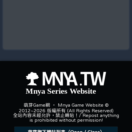
萌芽Game網 ‧ Mnya Game Website ©
2012~2026 版權所有 (All Rights Reserved)
全站內容未經允許，禁止轉貼！/ Repost anything
is prohibited without permission!