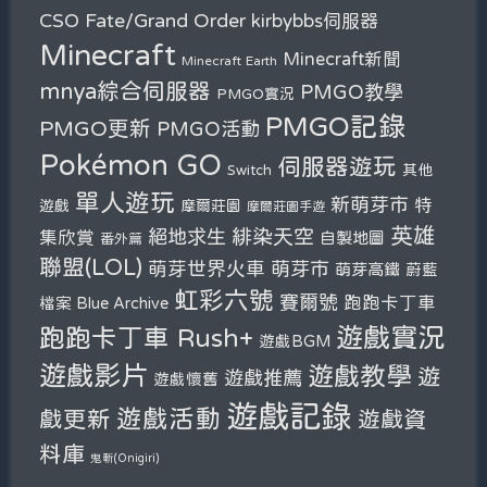
Fate/Grand Order
CSO
kirbybbs伺服器
Minecraft
Minecraft新聞
Minecraft Earth
mnya綜合伺服器
PMGO教學
PMGO實況
PMGO記錄
PMGO更新
PMGO活動
Pokémon GO
伺服器遊玩
其他
Switch
單人遊玩
新萌芽市
特
遊戲
摩爾莊園
摩爾莊園手遊
英雄
緋染天空
絕地求生
集欣賞
自製地圖
番外篇
聯盟(LOL)
萌芽市
萌芽世界火車
萌芽高鐵
蔚藍
虹彩六號
賽爾號
跑跑卡丁車
檔案 Blue Archive
遊戲實況
跑跑卡丁車 Rush+
遊戲BGM
遊戲影片
遊戲教學
遊
遊戲推薦
遊戲懷舊
遊戲記錄
遊戲活動
戲更新
遊戲資
料庫
鬼斬(Onigiri)