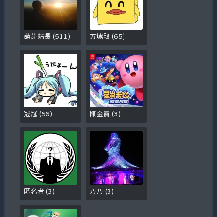
萌芽站長
(
511
)
方塊鴨
(
65
)
冠冠
(
56
)
陳金寶
(
3
)
匿名者
(
3
)
乃乃
(
3
)