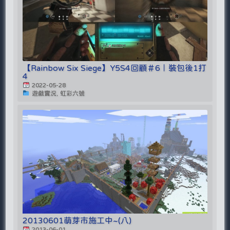
【Rainbow Six Siege】Y5S4回顧＃6｜裝包後1打
4
2022-05-28
遊戲實況, 虹彩六號
20130601萌芽市施工中~(八)
2013-06-01