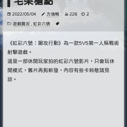
宅架槍點
2022/05/04
方塊鴨
228
2
遊戲實況
,
虹彩六號
《虹彩六號：圍攻行動》為一款5V5第一人稱戰術
射擊遊戲。
這是一部休閒玩家拍的虹彩六號影片，只會玩休
閒模式，舊片再剪新發，內容有些卡鈍敬請見
諒。