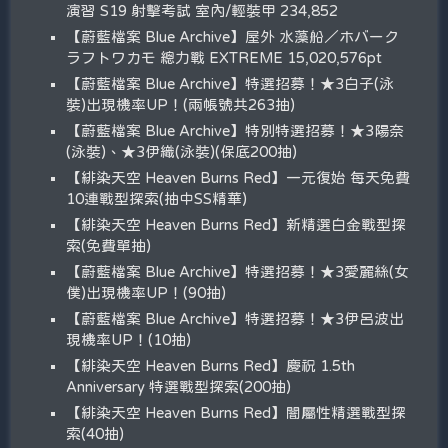
演習 S19 射擊考試 室內/輕裝甲 234,852
【蔚藍檔案 Blue Archive】屋外 水藻船／ホバーク
ラフトワカモ 總力戰 EXTREME 15,020,576pt
【蔚藍檔案 Blue Archive】特選招募！★3白子(泳
裝)出現機率UP！(兩帳號共263抽)
【蔚藍檔案 Blue Archive】特別特選招募！★3陽奈
(泳裝)、★3伊織(泳裝)(保底200抽)
【緋染天空 Heaven Burns Red】一元復始 每天免費
10連戰型探索(抽中SS精華)
【緋染天空 Heaven Burns Red】新精選白金戰型探
索(免費單抽)
【蔚藍檔案 Blue Archive】特選招募！★3愛麗絲(女
僕)出現機率UP！(90抽)
【蔚藍檔案 Blue Archive】特選招募！★3伊呂波出
現機率UP！(10抽)
【緋染天空 Heaven Burns Red】慶祝 1.5th
Anniversary 特選戰型探索(200抽)
【緋染天空 Heaven Burns Red】闇屬性精選戰型探
索(40抽)