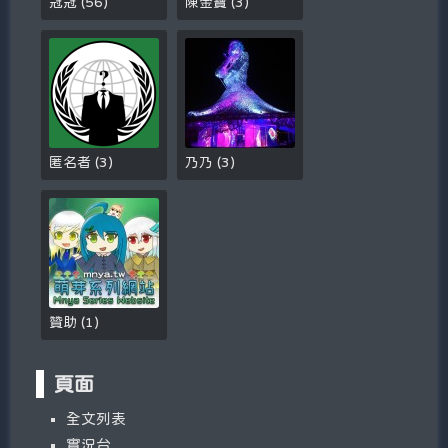
冠冠
(
56
)
陳金寶
(
3
)
匿名者
(
3
)
乃乃
(
3
)
贊助
(
1
)
頁面
全文列表
實況台