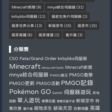
Minecraft新聞
(9)
mnya綜合伺服器
(31)
kirbybbs伺服器
(11)
貓蛇生魚片伺服器
(1)
萌芽世界火車
(13)
新萌芽市
(15)
萌芽市
(15)
萌芽高鐵
(6)
萌芽捷運
(1)
番外篇
(3)
分類雲
Fate/Grand Order
CSO
kirbybbs伺服器
Minecraft
Minecraft新聞
Minecraft Earth
mnya綜合伺服器
PMGO教學
PMGO實況
PMGO記錄
PMGO更新
PMGO活動
Pokémon GO
伺服器遊玩
其他
Switch
單人遊玩
新萌芽市
特
遊戲
摩爾莊園
摩爾莊園手遊
英雄
緋染天空
絕地求生
集欣賞
自製地圖
番外篇