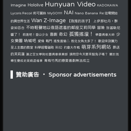
Hunyuan Video
Hololive
Imagine
KADOKAWA
NAI
Nano Banana
Lycoris Recoil 莉可麗絲
MyGO!!!!!
Re:從零開始
Z-Image
Wan
的異世界生活
【我推的孩子】
上伊那牡丹，醉
不時輕聲地以俄語遮羞的鄰座艾莉同學
冒險
姿如百合
別當歐尼
孤獨搖滾！
奇幻
少
喜劇
醬了！
前進吧！登山少女
學園偶像大師
女樂團 吶喊吧
愛情
戰鬥
搖曳露營△
敗北女角太多了！
歡迎來到實力
萌芽系列網站
至上主義的教室
科學超電磁砲
科幻
約會大作戰
葬送
的芙莉蓮
請問您今天要來點兔子嗎？
蓮之空女學院校園偶像俱樂部
關於我
青梅竹馬的戀愛喜劇無法成立
轉生變成史萊姆這檔事
贊助廣告 ‧ Sponsor advertisements