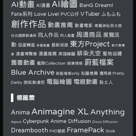
AI繪圖
AI動畫
BanG Dream!
AI漫畫
VTuber
Fate系列
Love Live!
ふもふも
PVC公仔
創作作品
動畫推薦
動畫電影
博麗神社例大祭
周邊商品
展覽活
同人作品
台北國際動漫節
同人動畫
東方Project
動
扭蛋轉蛋
最新消息
新番動畫
東方春櫻
緋染天空
聖地巡禮
漫畫推薦
漫畫博覽會
素描繪圖
宴
蔚藍檔案
舊番動畫
艦隊Collection
萌樂情報
Blue Archive
貼圖推薦
蔚藍檔案only
賽馬娘 Pretty
電腦繪圖
電視動畫
開拓動漫祭
黏土人
Derby
標籤雲
Animagine XL
Anything
Anima
Cyberpunk Anime Diffusion
Disco Diffusion
Aqours
FramePack
Dreambooth
Grok
FHD壁紙