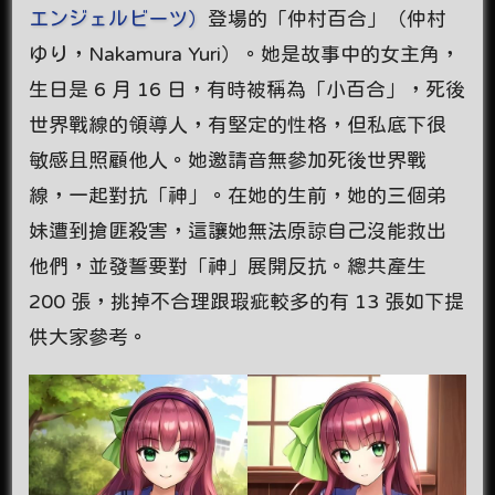
エンジェルビーツ）
登場的「仲村百合」（仲村
ゆり，Nakamura Yuri）。她是故事中的女主角，
生日是 6 月 16 日，有時被稱為「小百合」，死後
世界戰線的領導人，有堅定的性格，但私底下很
敏感且照顧他人。她邀請音無參加死後世界戰
線，一起對抗「神」。在她的生前，她的三個弟
妹遭到搶匪殺害，這讓她無法原諒自己沒能救出
他們，並發誓要對「神」展開反抗。總共產生
200 張，挑掉不合理跟瑕疵較多的有 13 張如下提
供大家參考。