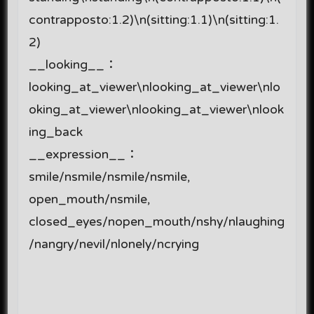
contrapposto:1.2)\n(sitting:1.1)\n(sitting:1.
2)
__looking__：
looking_at_viewer\nlooking_at_viewer\nlo
oking_at_viewer\nlooking_at_viewer\nlook
ing_back
__expression__：
smile/nsmile/nsmile/nsmile,
open_mouth/nsmile,
closed_eyes/nopen_mouth/nshy/nlaughing
/nangry/nevil/nlonely/ncrying