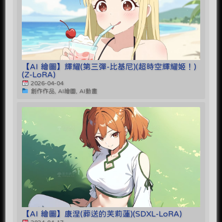
【AI 繪圖】輝耀(第三彈-比基尼)(超時空輝耀姬！)
(Z-LoRA)
2026-04-04
創作作品, AI繪圖, AI動畫
【AI 繪圖】康涅(葬送的芙莉蓮)(SDXL-LoRA)