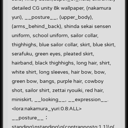
detailed CG unity 8k wallpaper, (nakamura
yuri), __posture__, (upper_body),
(arms_behind_back), shinda sekai sensen
uniform, school uniform, sailor collar,
thighhighs, blue sailor collar, skirt, blue skirt,
serafuku, green eyes, pleated skirt,
hairband, black thighhighs, long hair, shirt,
white shirt, long sleeves, hair bow, bow,
green bow, bangs, purple hair, cowboy
shot, sailor shirt, zettai ryouiki, red hair,
miniskirt, __looking__, __expression__.
<lora:nakamura_yuri:0.8:ALL>
__posture__：
standing\nstanding\n(contrapposto:1.1)\n(