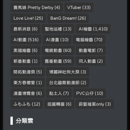
賽馬娘 Pretty Derby
(4)
VTuber
(33)
Love Live!
(25)
BanG Dream!
(26)
最新消息
(6)
聖地巡禮
(13)
AI繪圖
(1,410)
AI動畫
(516)
AI漫畫
(10)
電腦繪圖
(70)
素描繪圖
(6)
電視動畫
(60)
動畫電影
(7)
新番動畫
(1)
舊番動畫
(59)
同人動畫
(2)
開拓動漫祭
(5)
博麗神社例大祭
(3)
東方春櫻宴
(1)
台北國際動漫節
(2)
漫畫博覽會
(6)
黏土人
(7)
PVC公仔
(10)
ふもふも
(12)
扭蛋轉蛋
(6)
蔚藍檔案only
(3)
分類雲