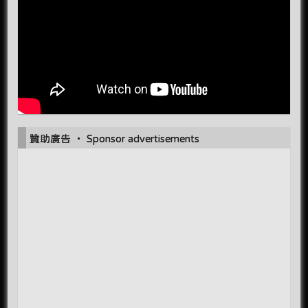
贊助廣告 ‧ Sponsor advertisements