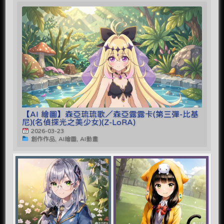
【AI 繪圖】森亞琉琉歌／森亞露露卡(第三彈-比基
尼)(名偵探光之美少女)(Z-LoRA)
2026-03-23
創作作品, AI繪圖, AI動畫