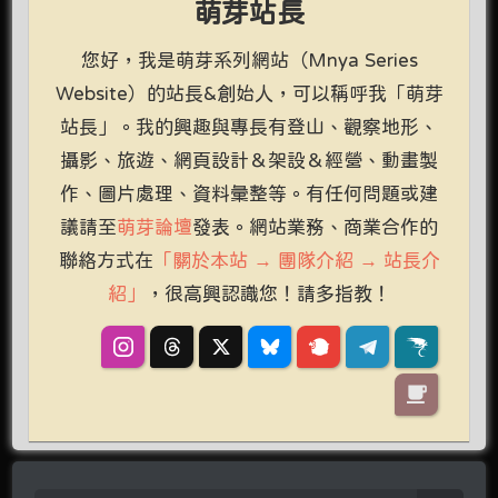
萌芽站長
您好，我是萌芽系列網站（Mnya Series
Website）的站長&創始人，可以稱呼我「萌芽
站長」。我的興趣與專長有登山、觀察地形、
攝影、旅遊、網頁設計＆架設＆經營、動畫製
作、圖片處理、資料彙整等。有任何問題或建
議請至
萌芽論壇
發表。網站業務、商業合作的
聯絡方式在
「關於本站 → 團隊介紹 → 站長介
紹」
，很高興認識您！請多指教！