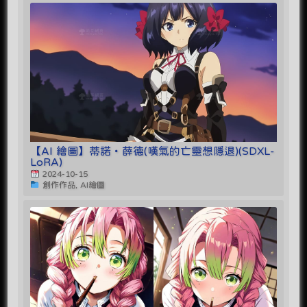
【AI 繪圖】蒂諾・薛德(嘆氣的亡靈想隱退)(SDXL-
LoRA)
2024-10-15
創作作品, AI繪圖