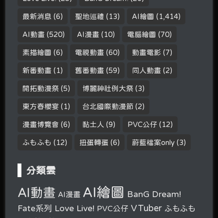
最新消息
(6)
聖地巡禮
(13)
AI繪圖
(1,414)
AI動畫
(520)
AI漫畫
(10)
電腦繪圖
(70)
素描繪圖
(6)
電視動畫
(60)
動畫電影
(7)
新番動畫
(1)
舊番動畫
(59)
同人動畫
(2)
開拓動漫祭
(5)
博麗神社例大祭
(3)
東方春櫻宴
(1)
台北國際動漫節
(2)
漫畫博覽會
(6)
黏土人
(9)
PVC公仔
(12)
ふもふも
(12)
扭蛋轉蛋
(6)
蔚藍檔案only
(3)
分類雲
AI繪圖
AI動畫
BanG Dream!
AI漫畫
VTuber
Fate系列
Love Live!
PVC公仔
ふもふも