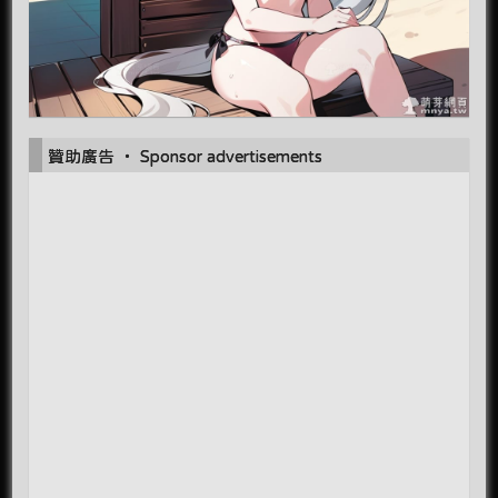
贊助廣告 ‧ Sponsor advertisements