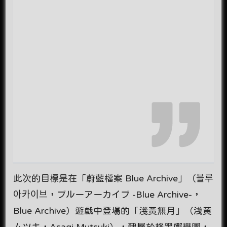
此次的目標是在「蔚藍檔案 Blue Archive」（블루
아카이브，ブルーアーカイブ -Blue Archive-，
Blue Archive）遊戲中登場的「淺黃無月」（浅黄
ムツキ，Asagi Mutsuki），隸屬於格黑娜學園，