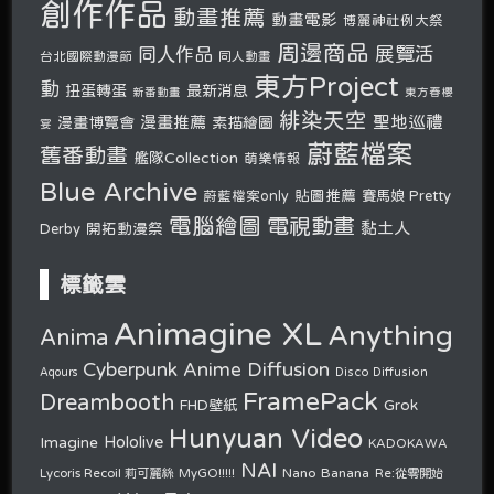
創作作品
動畫推薦
動畫電影
博麗神社例大祭
周邊商品
展覽活
同人作品
台北國際動漫節
同人動畫
東方Project
動
扭蛋轉蛋
最新消息
新番動畫
東方春櫻
緋染天空
聖地巡禮
漫畫推薦
漫畫博覽會
素描繪圖
宴
蔚藍檔案
舊番動畫
艦隊Collection
萌樂情報
Blue Archive
貼圖推薦
蔚藍檔案only
賽馬娘 Pretty
電腦繪圖
電視動畫
黏土人
開拓動漫祭
Derby
標籤雲
Animagine XL
Anything
Anima
Cyberpunk Anime Diffusion
Disco Diffusion
Aqours
FramePack
Dreambooth
Grok
FHD壁紙
Hunyuan Video
Hololive
Imagine
KADOKAWA
NAI
Nano Banana
Lycoris Recoil 莉可麗絲
MyGO!!!!!
Re:從零開始