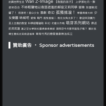
Z-Image
Wan
的異世界生活
【我推的孩子】
上伊那牡丹，醉
不時輕聲地以俄語遮羞的鄰座艾莉同學
冒險
姿如百合
別當歐尼
孤獨搖滾！
奇幻
少
喜劇
醬了！
前進吧！登山少女
學園偶像大師
女樂團 吶喊吧
愛情
戰鬥
搖曳露營△
敗北女角太多了！
歡迎來到實力
萌芽系列網站
至上主義的教室
科學超電磁砲
科幻
約會大作戰
葬送
的芙莉蓮
請問您今天要來點兔子嗎？
蓮之空女學院校園偶像俱樂部
關於我
青梅竹馬的戀愛喜劇無法成立
轉生變成史萊姆這檔事
贊助廣告 ‧ Sponsor advertisements