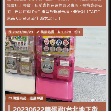
專賣店」尋寶，以前曾經在這裡買過東西，價格算是公
道，想說買個 PVC 模型放新展示櫃，最後對「TAITO
景品 Coreful 公仔 魔女之 […]
2023/06/23
萌芽站長
1,670
1
周邊商品
,
扭蛋轉蛋
20230622轉蛋君(台北地下街