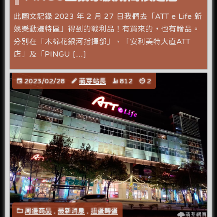
此圖文記錄 2023 年 2 月 27 日我們去「ATT e Life 新
娛樂動漫特區」得到的戰利品！有買來的，也有贈品。
分別在「木棉花銀河指揮部」、「安利美特大直ATT
店」及「PINGU […]
2023/02/28
萌芽站長
812
2
周邊商品
,
最新消息
,
扭蛋轉蛋