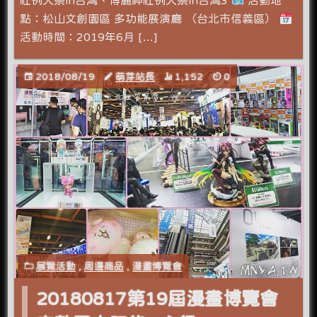
社例大祭in台灣、博麗神社例大祭in台灣3
活動地
點：松山文創園區 多功能展演廳 （台北市信義區）
活動時間：2019年6月 […]
2018/08/19
萌芽站長
1,152
0
展覽活動
,
周邊商品
,
漫畫博覽會
20180817第19屆漫畫博覽會