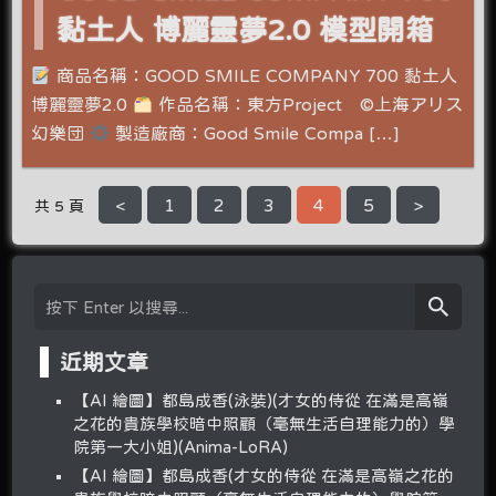
黏土人 博麗靈夢2.0 模型開箱
商品名稱：GOOD SMILE COMPANY 700 黏土人
博麗靈夢2.0
作品名稱：東方Project ©上海アリス
幻樂団
製造廠商：Good Smile Compa […]
<
1
2
3
4
5
>
共 5 頁
近期文章
【AI 繪圖】都島成香(泳裝)(才女的侍從 在滿是高嶺
之花的貴族學校暗中照顧（毫無生活自理能力的）學
院第一大小姐)(Anima-LoRA)
【AI 繪圖】都島成香(才女的侍從 在滿是高嶺之花的