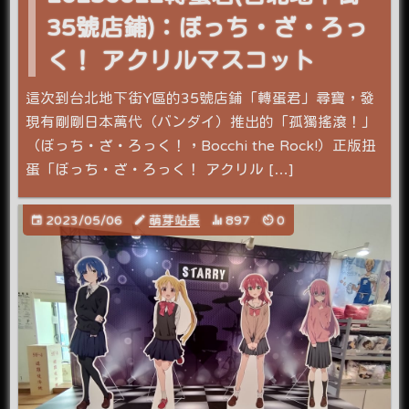
35號店鋪)：ぼっち・ざ・ろっ
く！ アクリルマスコット
這次到台北地下街Y區的35號店鋪「轉蛋君」尋寶，發
現有剛剛日本萬代（バンダイ）推出的「孤獨搖滾！」
（ぼっち・ざ・ろっく！，Bocchi the Rock!）正版扭
蛋「ぼっち・ざ・ろっく！ アクリル […]
2023/05/06
萌芽站長
897
0