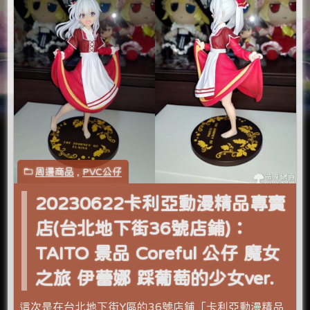
周邊商品
,
PVC公仔
20230622卡利亞動漫精品專賣
店(台北地下街36號店鋪)：
TAITO 景品 Coreful 公仔 魔女
之旅 伊蕾娜 踩葡萄的少女ver.
這次是在台北地下街Y區的36號店鋪「卡利亞動漫精品