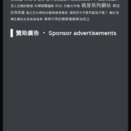
萌芽系列網站
至上主義的教室
科學超電磁砲
科幻
約會大作戰
葬送
的芙莉蓮
請問您今天要來點兔子嗎？
蓮之空女學院校園偶像俱樂部
關於我
青梅竹馬的戀愛喜劇無法成立
轉生變成史萊姆這檔事
贊助廣告 ‧ Sponsor advertisements