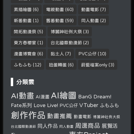
素描繪圖
(6)
電視動畫
(60)
動畫電影
(7)
新番動畫
(1)
舊番動畫
(59)
同人動畫
(2)
開拓動漫祭
(5)
博麗神社例大祭
(3)
東方春櫻宴
(1)
台北國際動漫節
(2)
漫畫博覽會
(6)
黏土人
(7)
PVC公仔
(10)
ふもふも
(12)
扭蛋轉蛋
(6)
蔚藍檔案only
(3)
分類雲
AI繪圖
AI動畫
BanG Dream!
AI漫畫
VTuber
Fate系列
Love Live!
ふもふも
PVC公仔
創作作品
動畫推薦
動畫電影
博麗神社例大祭
周邊商品
展覽活
同人作品
台北國際動漫節
同人動畫