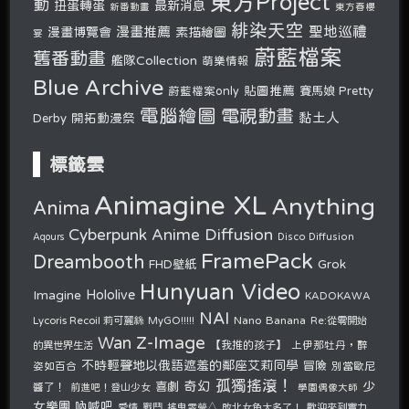
東方Project
動
扭蛋轉蛋
最新消息
新番動畫
東方春櫻
緋染天空
聖地巡禮
漫畫推薦
漫畫博覽會
素描繪圖
宴
蔚藍檔案
舊番動畫
艦隊Collection
萌樂情報
Blue Archive
貼圖推薦
蔚藍檔案only
賽馬娘 Pretty
電腦繪圖
電視動畫
開拓動漫祭
黏土人
Derby
標籤雲
Animagine XL
Anything
Anima
Cyberpunk Anime Diffusion
Disco Diffusion
Aqours
FramePack
Dreambooth
Grok
FHD壁紙
Hunyuan Video
Hololive
Imagine
KADOKAWA
NAI
Nano Banana
Lycoris Recoil 莉可麗絲
MyGO!!!!!
Re:從零開始
Z-Image
Wan
的異世界生活
【我推的孩子】
上伊那牡丹，醉
不時輕聲地以俄語遮羞的鄰座艾莉同學
冒險
姿如百合
別當歐尼
孤獨搖滾！
奇幻
少
喜劇
醬了！
前進吧！登山少女
學園偶像大師
女樂團 吶喊吧
愛情
戰鬥
搖曳露營△
敗北女角太多了！
歡迎來到實力