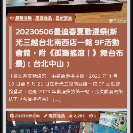
展覽活動
,
周邊商品
,
最新消息
20230506曼迪春夏動漫祭(新
光三越台北南西店一館 9F活動
會館，附《孤獨搖滾！》舞台布
景)﹝台北中山﹞
「曼迪春夏動漫祭」由曼迪傳播主辦，2023 年 4 月
18 日至 5 月 21 日在新光三越南西店一館 9F 活動會
館登場，這是 2023 年動漫祭的第一站，此次動漫祭集
結了《名偵探柯南》 […]
2023/05/06
萌芽站長
2,281
1