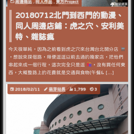
周邊商品
,
同人作品
,
東方Project
20180712北門到西門的動漫、
同人周邊店鋪：虎之穴、安利美
特、雜誌瘋
今天很單純，因為之前看到虎之穴來台灣台北開分店
，想說來探個路，順便逛逛以前去過的幾家店，把他們
串起來成一個行程，這次完全只是逛
，沒有買任何東
西，大概整路上的花費就是交通與食物(午餐& […]
2018/02/11
萌芽站長
1,799
3