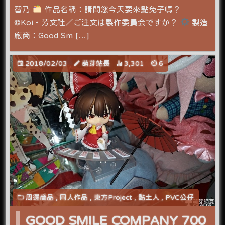
智乃
作品名稱：請問您今天要來點兔子嗎？
©Koi・芳文社／ご注文は製作委員会ですか？
製造
廠商：Good Sm […]
2018/02/03
萌芽站長
3,301
6
周邊商品
,
同人作品
,
東方Project
,
黏土人
,
PVC公仔
GOOD SMILE COMPANY 700