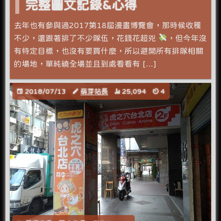
完整圖文記錄&心得
去年也有參與過2017第18屆漫畫博覽會，那時候收穫
不少，還跟著排了不少隊伍，花錢花超兇
，但今年沒
有特定目標，也沒有要買什麼，所以避開所有排隊相關
的場地，單純繞全場並且到處看看有 […]
2018/07/13
萌芽站長
25,094
4