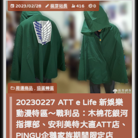
2023/02/28
萌芽站長
416
0
周邊商品
,
扭蛋轉蛋
20230227 ATT e Life 新娛樂
動漫特區～戰利品：木棉花銀河
指揮部、安利美特大直ATT店、
PINGU企鵝家族期間限定店