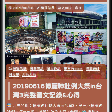
2019/06/16
萌芽站長
2,062
3
展覽活動
,
周邊商品
,
同人作品
,
東方Project
,
博麗神社
例大祭
,
ふもふも
20190616博麗神社例大祭in台
灣3完整圖文記錄&心得
活動名稱：博麗神社例大祭in台湾3、第三回博麗神