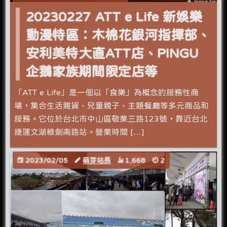
20230227 ATT e Life 新娛樂
動漫特區：木棉花銀河指揮部、
安利美特大直ATT店、PINGU
企鵝家族期間限定店等
「ATT e Life」是一個以「食樂」為概念的服務性商
場，集合生活雜貨、兒童親子、主題餐廳等多元商品和
服務。它位於台北市中山區敬業三路123號，靠近台北
捷運文湖線劍南路站。營業時間 […]
2023/02/05
萌芽站長
1,668
2