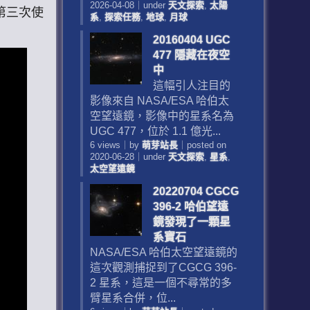
2026-04-08
｜
under
天文探索
,
太陽
為第三次使
系
,
探索任務
,
地球
,
月球
20160404 UGC
477 隱藏在夜空
中
這幅引人注目的
影像來自 NASA/ESA 哈伯太
空望遠鏡，影像中的星系名為
UGC 477，位於 1.1 億光...
6 views
｜
by
萌芽站長
｜
posted on
2020-06-28
｜
under
天文探索
,
星系
,
太空望遠鏡
20220704 CGCG
396-2 哈伯望遠
鏡發現了一顆星
系寶石
NASA/ESA 哈伯太空望遠鏡的
這次觀測捕捉到了CGCG 396-
2 星系，這是一個不尋常的多
臂星系合併，位...