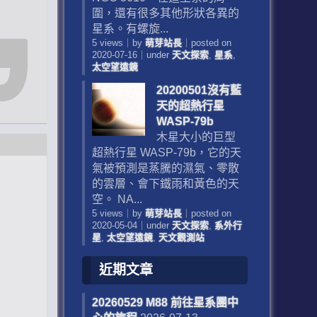
圍，還有很多其他形狀各異的
星系。有螺旋...
5 views
｜
by
萌芽站長
｜
posted on
2020-07-16
｜
under
天文探索
,
星系
,
太空望遠鏡
20200501沒有藍
天的超熱行星
WASP-79b
木星大小的巨型
超熱行星 WASP-79b，它的天
氣被預測是蒸騰的濕氣、零散
的雲層、會下鐵雨和黃色的天
空。 NA...
5 views
｜
by
萌芽站長
｜
posted on
2020-05-04
｜
under
天文探索
,
系外行
星
,
太空望遠鏡
,
天文觀測站
近期文章
20260529 M88 前往星系團中