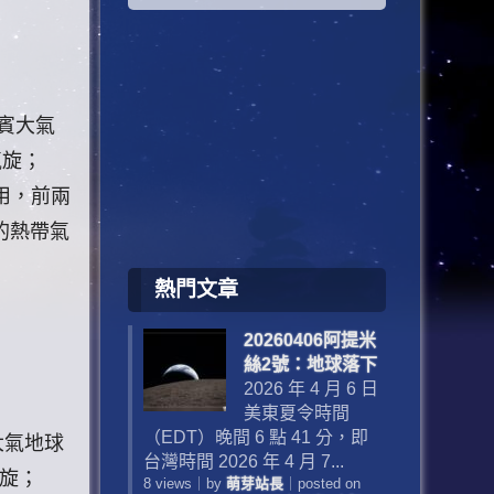
律賓大氣
氣旋；
使用，前兩
的熱帶氣
熱門文章
20260406阿提米
絲2號：地球落下
2026 年 4 月 6 日
美東夏令時間
（EDT）晚間 6 點 41 分，即
賓大氣地球
台灣時間 2026 年 4 月 7...
氣旋；
8 views
｜
by
萌芽站長
｜
posted on