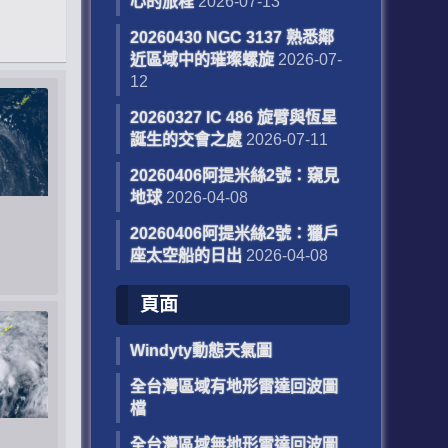
心的旅程
2026-07-13
20260430 NGC 3137 熟悉鄰
近區域中的璀璨螺旋
2026-07-
12
20260327 IC 486 旋臂與恆星
誕生的交會之處
2026-07-11
20260406阿提米絲2號：窺見
地球
2026-04-08
20260406阿提米絲2號：獵戶
座太空船的日出
2026-04-08
頁面
W​​indyty動態天氣圖
全台灣區域有地形雷達回波圖
檔
全台灣區域無地形雷達回波圖