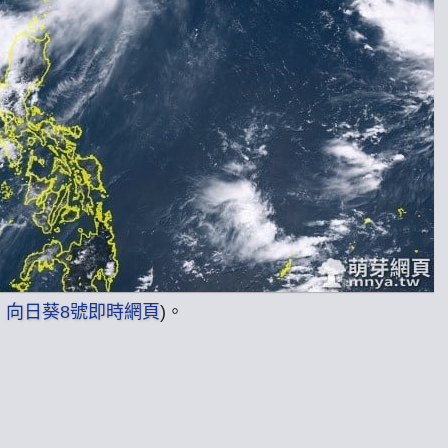
：
向日葵8號即時網頁
)。