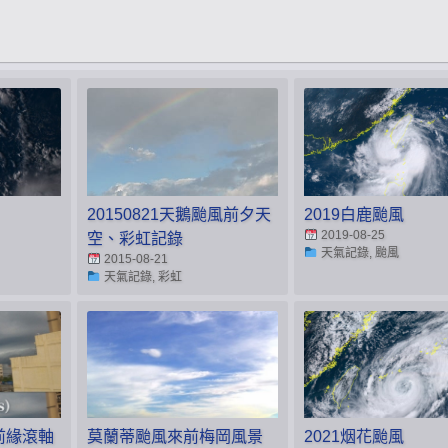
20150821天鵝颱風前夕天
2019白鹿颱風
2019-08-25
空、彩虹記錄
天氣記錄, 颱風
2015-08-21
天氣記錄, 彩虹
氣前緣滾軸
莫蘭蒂颱風來前梅岡風景
2021烟花颱風