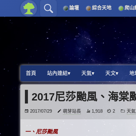
論壇
綜合天地
爬山
關於
導覽
首頁
站內連結▾
天氣▾
天文▾
地
2017尼莎颱風、海棠
2017/07/29
萌芽站長
1,918
2
天氣
一、尼莎颱風