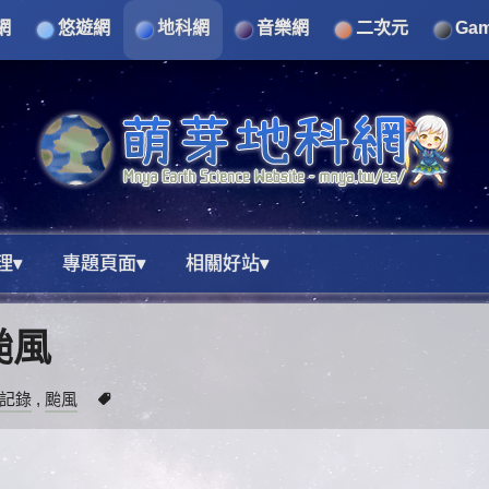
網
悠遊網
地科網
音樂網
二次元
Ga
理▾
專題頁面▾
相關好站▾
颱風
記錄
,
颱風