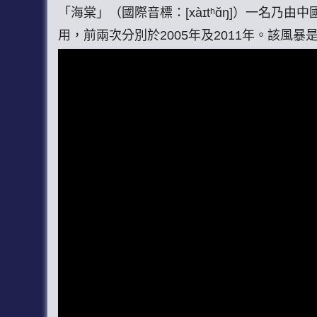
「海棠」（國際音標：[xàɪtʰɑ̌ŋ]）一
用，前兩次分別於2005年及2011年。該風暴