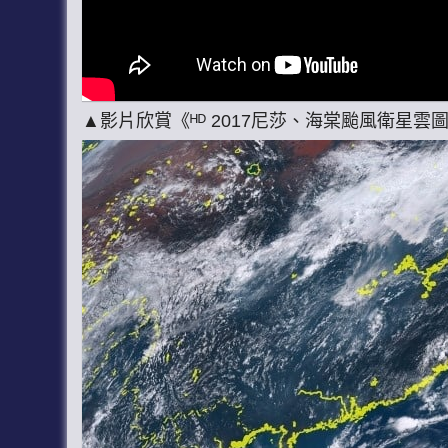
▲影片欣賞《ᴴᴰ 2017尼莎、海棠颱風衛星雲