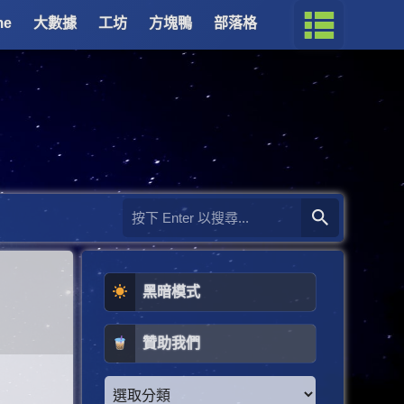
me
大數據
工坊
方塊鴨
部落格
黑暗模式
贊助我們