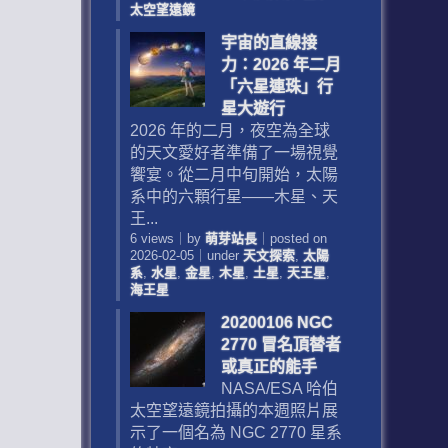
太空望遠鏡
宇宙的直線接
力：2026 年二月
「六星連珠」行
星大遊行
2026 年的二月，夜空為全球
的天文愛好者準備了一場視覺
饗宴。從二月中旬開始，太陽
系中的六顆行星——木星、天
王...
6 views
｜
by
萌芽站長
｜
posted on
2026-02-05
｜
under
天文探索
,
太陽
系
,
水星
,
金星
,
木星
,
土星
,
天王星
,
海王星
20200106 NGC
2770 冒名頂替者
或真正的能手
NASA/ESA 哈伯
太空望遠鏡拍攝的本週照片展
示了一個名為 NGC 2770 星系