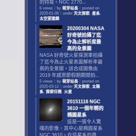
的特寫。NGC 2770...
6 views
｜
by
萌芽站長
｜
posted on
2020-01-06
｜
under
天文探索
,
星系
,
太空望遠鏡
20200304 NASA
好奇號拍攝了迄
今為止解析度最
高的全景圖
NASA 好奇號火星探測車拍攝
了迄今為止火星表面解析率最
高的全景圖。該合成圖像由
2019 年感恩節假期期間拍...
5 views
｜
by
萌芽站長
｜
posted on
2020-03-12
｜
under
天文探索
,
太陽
系
,
探索任務
,
火星
20151116 NGC
3610 一個年輕的
橢圓星系
這是一張令人驚
嘆的影像，其中心是橢圓星系
NGC 3610。在這星系的周