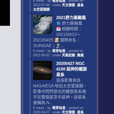
6 views
｜
by
萌芽站長
｜
posted on
2022-07-08
｜
under
天文探索
,
星系
,
太空望遠鏡
2021舒力基颱風
舒力基颱風
相關時間：
2021/04/12～
2021/04/25
國際命名：
SURIGAE；
...
6 views
｜
by
萌芽站長
｜
posted on
2021-05-02
｜
under
天氣記錄
,
颱風
20200427 NGC
4100 延伸的螺旋
星系
這張影像來自
NASA/ESA 哈伯太空望遠鏡，
影像中閃閃發光的螺旋星系幾
乎在整個星空中延伸。該星系
被稱為 N...
6 views
｜
by
萌芽站長
｜
posted on
2020-04-27
｜
under
天文探索
,
星系
,