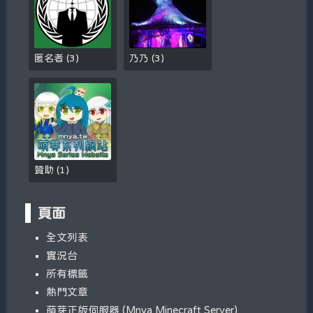
匿名者
(
3
)
乃乃
(
3
)
贊助
(
1
)
頁面
全文列表
實況台
所有標籤
熱門文章
萌芽正版伺服器 (Mnya Minecraft Server)