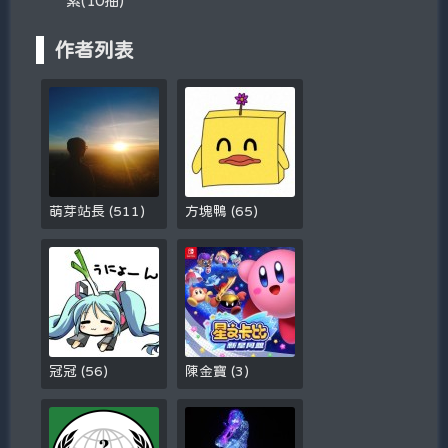
索(10抽)
作者列表
萌芽站長
(
511
)
方塊鴨
(
65
)
冠冠
(
56
)
陳金寶
(
3
)