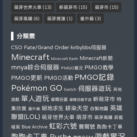
萌芽世界火車
(13)
新萌芽市
(15)
萌芽市
(15)
萌芽高鐵
(6)
萌芽捷運
(1)
番外篇
(3)
分類雲
Fate/Grand Order
CSO
kirbybbs伺服器
Minecraft
Minecraft新聞
Minecraft Earth
mnya綜合伺服器
PMGO教學
PMGO實況
PMGO記錄
PMGO更新
PMGO活動
Pokémon GO
伺服器遊玩
其他
Switch
單人遊玩
新萌芽市
特
遊戲
摩爾莊園
摩爾莊園手遊
英雄
緋染天空
絕地求生
集欣賞
自製地圖
番外篇
聯盟(LOL)
萌芽市
萌芽世界火車
萌芽高鐵
蔚藍
虹彩六號
賽爾號
跑跑卡丁車
檔案 Blue Archive
遊戲實況
跑跑卡丁車 Rush+