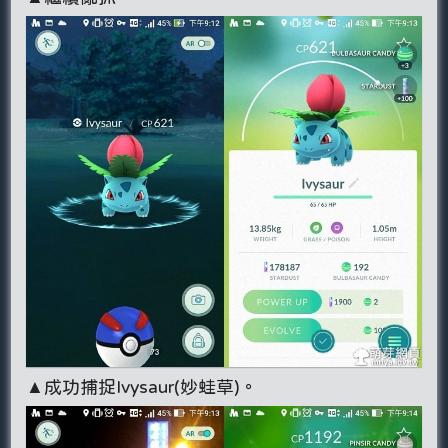
▲成功捕捉Ivysaur(妙蛙草)。