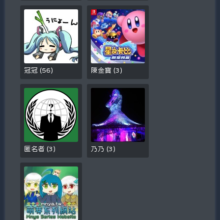
冠冠
(
56
)
陳金寶
(
3
)
匿名者
(
3
)
乃乃
(
3
)