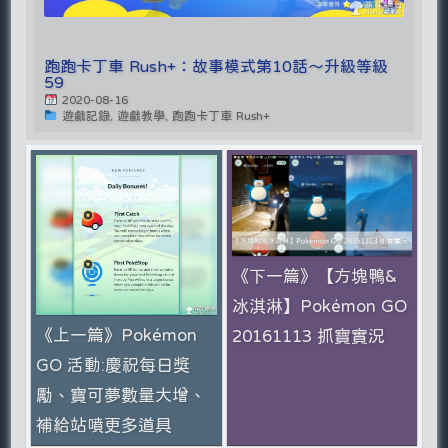
跑跑卡丁車 Rush+：故事模式第10話～升級等級
59
2020-08-16
遊戲記錄, 遊戲教學, 跑跑卡丁車 Rush+
《下一篇》【方塊鴨&
冰淇淋】Pokémon GO
《上一篇》Pokémon
20161113 抓寶實況
GO 活動:慶祝每日獎
勵、寶可夢數量大增、
補給站噴更多道具