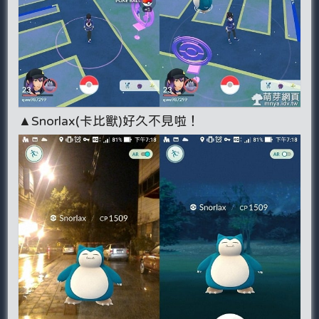
▲Snorlax(卡比獸)好久不見啦！