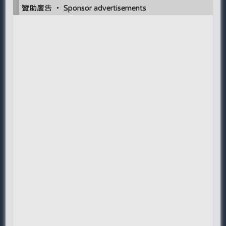
贊助廣告 ‧ Sponsor advertisements