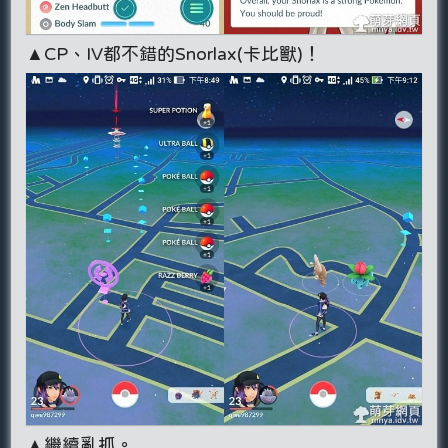
▲CP、IV都不錯的Snorlax(卡比獸)！
▲繼續亂抓。