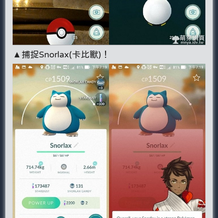
▲捕捉Snorlax(卡比獸)！