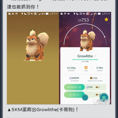
達也能抓到你！
▲5KM蛋孵出Growlithe(卡蒂狗)！