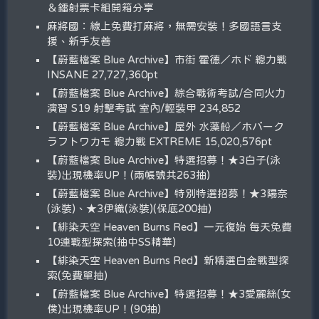
＆鐳射票卡組開箱分享
麻將國：線上免費打麻將，無需安裝！多國語言支
援、新手友善
【蔚藍檔案 Blue Archive】市街 霍德／ホド 總力戰
INSANE 27,727,360pt
【蔚藍檔案 Blue Archive】綜合戰術考試/合同火力
演習 S19 射擊考試 室內/輕裝甲 234,852
【蔚藍檔案 Blue Archive】屋外 水藻船／ホバーク
ラフトワカモ 總力戰 EXTREME 15,020,576pt
【蔚藍檔案 Blue Archive】特選招募！★3白子(泳
裝)出現機率UP！(兩帳號共263抽)
【蔚藍檔案 Blue Archive】特別特選招募！★3陽奈
(泳裝)、★3伊織(泳裝)(保底200抽)
【緋染天空 Heaven Burns Red】一元復始 每天免費
10連戰型探索(抽中SS精華)
【緋染天空 Heaven Burns Red】新精選白金戰型探
索(免費單抽)
【蔚藍檔案 Blue Archive】特選招募！★3愛麗絲(女
僕)出現機率UP！(90抽)