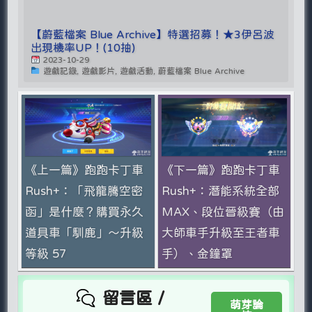
【蔚藍檔案 Blue Archive】特選招募！★3伊呂波
出現機率UP！(10抽)
2023-10-29
遊戲記錄, 遊戲影片, 遊戲活動, 蔚藍檔案 Blue Archive
《上一篇》跑跑卡丁車
《下一篇》跑跑卡丁車
Rush+：「飛龍騰空密
Rush+：潛能系統全部
函」是什麼？購買永久
MAX、段位晉級賽（由
道具車「馴鹿」～升級
大師車手升級至王者車
等級 57
手）、金鐘罩
留言區 /
萌芽論