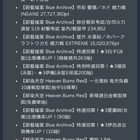
【蔚藍檔案 Blue Archive】市街 霍德／ホド 總力戰
INSANE 27,727,360pt
【蔚藍檔案 Blue Archive】綜合戰術考試/合同火力
演習 S19 射擊考試 室內/輕裝甲 234,852
【蔚藍檔案 Blue Archive】屋外 水藻船／ホバーク
ラフトワカモ 總力戰 EXTREME 15,020,576pt
【蔚藍檔案 Blue Archive】特選招募！★3白子(泳
裝)出現機率UP！(兩帳號共263抽)
【蔚藍檔案 Blue Archive】特別特選招募！★3陽奈
(泳裝)、★3伊織(泳裝)(保底200抽)
【緋染天空 Heaven Burns Red】一元復始 每天免費
10連戰型探索(抽中SS精華)
【緋染天空 Heaven Burns Red】新精選白金戰型探
索(免費單抽)
【蔚藍檔案 Blue Archive】特選招募！★3愛麗絲(女
僕)出現機率UP！(90抽)
【蔚藍檔案 Blue Archive】特選招募！★3伊呂波出
現機率UP！(10抽)
【緋染天空 Heaven Burns Red】慶祝 1.5th