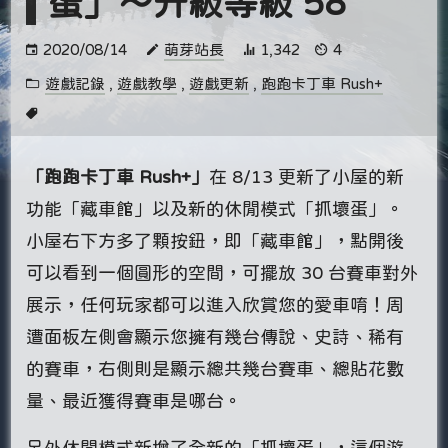
蛋」～升級等級 58
2020/08/14
萌芽站長
1,342
4
遊戲記錄
,
遊戲教學
,
遊戲更新
,
跑跑卡丁車 Rush+
「跑跑卡丁車 Rush+」
在 8/13 更新了小屋的新
功能「藏車館」以及新的休閒模式「抓壞蛋」。
小屋右下方多了顆按鈕，即「藏車館」，點開後
可以看到一個圓形的空間，可擺放 30 台賽車對外
展示，任何玩家都可以進入欣賞您的愛車唷！周
遭面板左側會顯示您擁有幾台傳說、史詩、稀有
的賽車，右側則是顯示總共幾台賽車、總貼花數
量、最近獲得賽車是哪台。
另外休閒模式新增了全新的「抓壞蛋」，這個遊