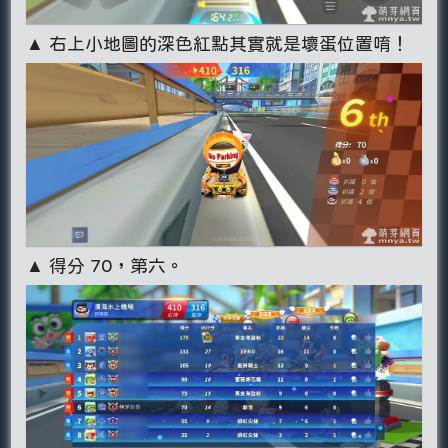
▲ 右上小地圖的深色紅點其實就是壞蛋位置唷！
▲ 得分 70，第六。