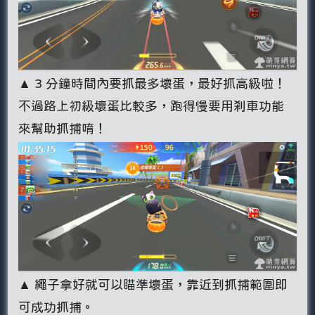
▲ 3 分鐘時間內要抓最多壞蛋，最好抓高級啦！
不過路上初級壞蛋比較多，跑得慢要用剎車功能
來幫助抓捕唷！
▲ 繩子拿好就可以瞄準壞蛋，靠近到抓捕範圍即
可成功抓捕。