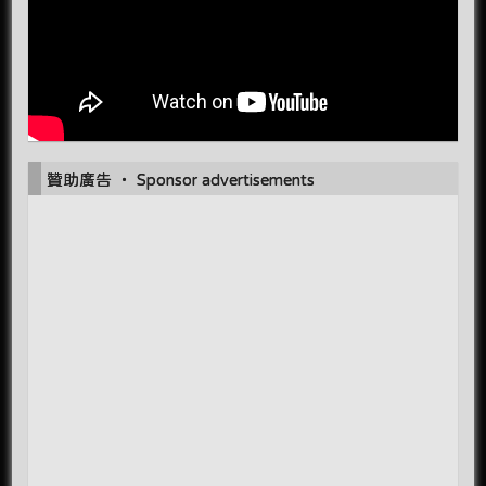
贊助廣告 ‧ Sponsor advertisements