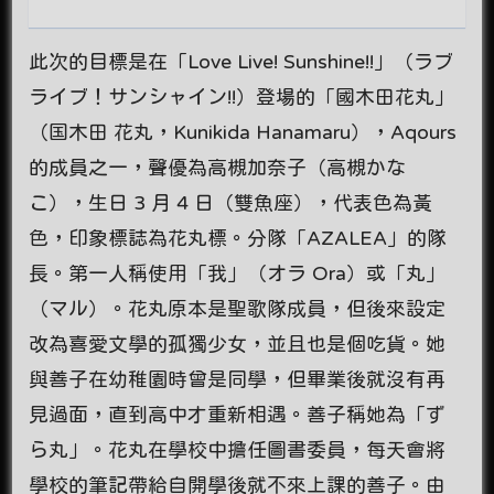
此次的目標是在「Love Live! Sunshine!!」（ラブ
ライブ！サンシャイン!!）登場的「國木田花丸」
（国木田 花丸，Kunikida Hanamaru），Aqours
的成員之一，聲優為高槻加奈子（高槻かな
こ），生日 3 月 4 日（雙魚座），代表色為黃
色，印象標誌為花丸標。分隊「AZALEA」的隊
長。第一人稱使用「我」（オラ Ora）或「丸」
（マル）。花丸原本是聖歌隊成員，但後來設定
改為喜愛文學的孤獨少女，並且也是個吃貨。她
與善子在幼稚園時曾是同學，但畢業後就沒有再
見過面，直到高中才重新相遇。善子稱她為「ず
ら丸」。花丸在學校中擔任圖書委員，每天會將
學校的筆記帶給自開學後就不來上課的善子。由