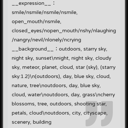
__expression__：
smile/nsmile/nsmile/nsmile,
open_mouth/nsmile,
closed_eyes/nopen_mouth/nshy/nlaughing
/nangry/nevil/nlonely/ncrying
__background__：outdoors, starry sky,
night sky, sunset\nnight, night sky, cloudy
sky, meteor, planet, cloud, star (sky), (starry
sky:1.2)\n(outdoors), day, blue sky, cloud,
nature, tree\noutdoors, day, blue sky,
cloud, water\noutdoors, day, grass\ncherry
blossoms, tree, outdoors, shooting star,
petals, cloud\noutdoors, city, cityscape,
scenery, building