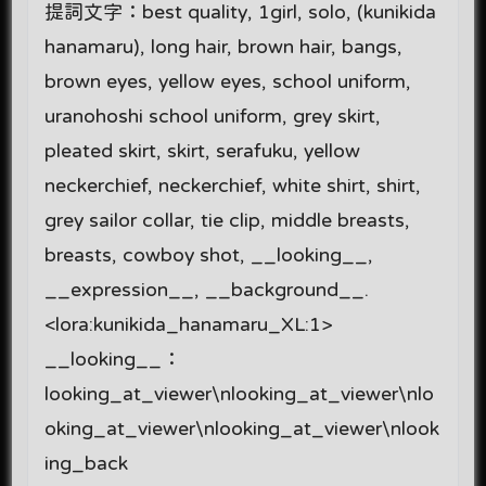
提詞文字：best quality, 1girl, solo, (kunikida
hanamaru), long hair, brown hair, bangs,
brown eyes, yellow eyes, school uniform,
uranohoshi school uniform, grey skirt,
pleated skirt, skirt, serafuku, yellow
neckerchief, neckerchief, white shirt, shirt,
grey sailor collar, tie clip, middle breasts,
breasts, cowboy shot, __looking__,
__expression__, __background__.
<lora:kunikida_hanamaru_XL:1>
__looking__：
looking_at_viewer\nlooking_at_viewer\nlo
oking_at_viewer\nlooking_at_viewer\nlook
ing_back