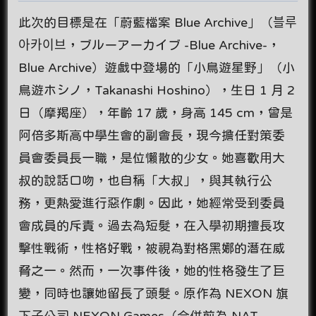
此次的目標是在「蔚藍檔案 Blue Archive」（블루
아카이브，ブルーアーカイブ -Blue Archive-，
Blue Archive）遊戲中登場的「小鳥遊星野」（小
鳥遊ホシノ，Takanashi Hoshino），生日 1 月 2
日（摩羯座），年齡 17 歲，身高 145 cm，曾是
阿倍多斯高中學生會的副會長，現今擔任對策委
員會委員長一職，是位懶散的少女。她喜歡用大
叔的說話口吻，也自稱「大叔」，與其執行公
務，更熱愛進行惡作劇。因此，她經常受到委員
會成員的斥責。過去為短髮，在入學初期擅長攻
擊性戰術，性格好戰，被視為對格黑娜的潛在威
脅之一。然而，一次事件後，她的性格發生了巨
變，同時也讓她留長了頭髮。原作為 NEXON 旗
下子公司 NEXON Games（合併前為 NAT