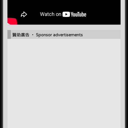
贊助廣告 ‧ Sponsor advertisements