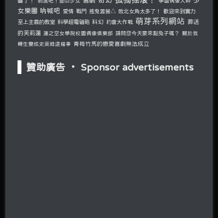
喜劇
醬了！
前進吧！登山少女
學園偶像大師
女樂團 吶喊吧
愛情
戰鬥
搖曳露營△
敗北女角太多了！
歡迎來到實力
萌芽系列網站
至上主義的教室
科學超電磁砲
科幻
約會大作戰
葬送
的芙莉蓮
請問您今天要來點兔子嗎？
蓮之空女學院校園偶像俱樂部
關於我
青梅竹馬的戀愛喜劇無法成立
轉生變成史萊姆這檔事
贊助廣告 ‧ Sponsor advertisements