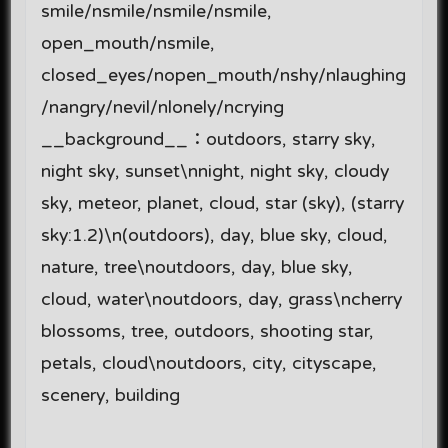
smile/nsmile/nsmile/nsmile,
open_mouth/nsmile,
closed_eyes/nopen_mouth/nshy/nlaughing
/nangry/nevil/nlonely/ncrying
__background__：outdoors, starry sky,
night sky, sunset\nnight, night sky, cloudy
sky, meteor, planet, cloud, star (sky), (starry
sky:1.2)\n(outdoors), day, blue sky, cloud,
nature, tree\noutdoors, day, blue sky,
cloud, water\noutdoors, day, grass\ncherry
blossoms, tree, outdoors, shooting star,
petals, cloud\noutdoors, city, cityscape,
scenery, building