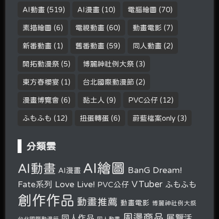
AI動畫
(519)
AI漫畫
(10)
電腦繪圖
(70)
素描繪圖
(6)
電視動畫
(60)
動畫電影
(7)
新番動畫
(1)
舊番動畫
(59)
同人動畫
(2)
開拓動漫祭
(5)
博麗神社例大祭
(3)
東方春櫻宴
(1)
台北國際動漫節
(2)
漫畫博覽會
(6)
黏土人
(9)
PVC公仔
(12)
ふもふも
(12)
扭蛋轉蛋
(6)
蔚藍檔案only
(3)
分類雲
AI繪圖
AI動畫
BanG Dream!
AI漫畫
VTuber
Fate系列
Love Live!
PVC公仔
ふもふも
創作作品
動畫推薦
動畫電影
博麗神社例大祭
周邊商品
展覽活
同人作品
台北國際動漫節
同人動畫