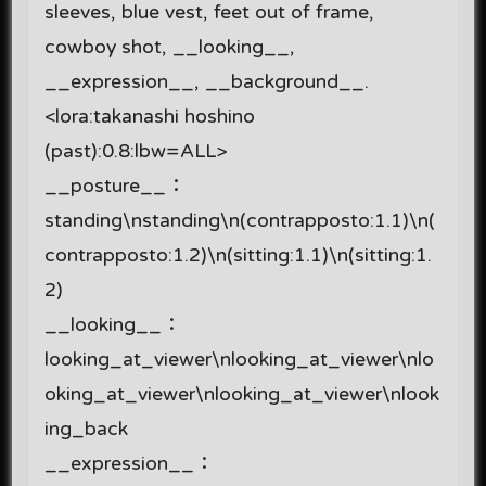
sleeves, blue vest, feet out of frame,
cowboy shot, __looking__,
__expression__, __background__.
<lora:takanashi hoshino
(past):0.8:lbw=ALL>
__posture__：
standing\nstanding\n(contrapposto:1.1)\n(
contrapposto:1.2)\n(sitting:1.1)\n(sitting:1.
2)
__looking__：
looking_at_viewer\nlooking_at_viewer\nlo
oking_at_viewer\nlooking_at_viewer\nlook
ing_back
__expression__：