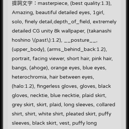
提詞文字：masterpiece, (best quality:1.3),
Amazing, beautiful detailed eyes, 1girl,
solo, finely detail,depth_of_field, extremely
detailed CG unity 8k wallpaper, (takanashi
hoshino \(past\):1.2), __posture__,
(upper_body), (arms_behind_back:1.2),
portrait, facing viewer, short hair, pink hair,
bangs, (ahoge), orange eyes, blue eyes,
heterochromia, hair between eyes,
(halo:1.2), fingerless gloves, gloves, black
gloves, necktie, blue necktie, plaid skirt,
grey skirt, skirt, plaid, long sleeves, collared
shirt, shirt, white shirt, pleated skirt, puffy
sleeves, black skirt, vest, puffy long