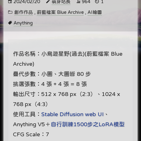
2024/02/20
萌芽站長
964
1
創作作品
,
蔚藍檔案 Blue Archive
,
AI繪圖
Anything
作品名稱：小鳥遊星野(過去)(蔚藍檔案 Blue
Archive)
疊代步數：小圖、大圖皆 80 步
挑選張數：4 張 + 4 張 = 8 張
輸出尺寸：512 x 768 px（2:3）、1024 x
768 px（4:3）
使用工具：
Stable Diffusion web UI
、
Anything V5＋
自行訓練1500步之LoRA模型
CFG Scale：7