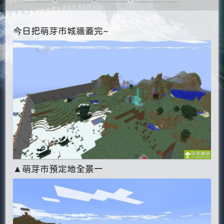
今日把萌芽市城牆蓋完~
▲萌芽市預定地全景一