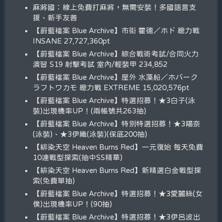
麻將國：線上免費打麻將，無需安裝！多國語言支
援、新手友善
【蔚藍檔案 Blue Archive】市街 霍德／ホド 總力戰
INSANE 27,727,360pt
【蔚藍檔案 Blue Archive】綜合戰術考試/合同火力
演習 S19 射擊考試 室內/輕裝甲 234,852
【蔚藍檔案 Blue Archive】屋外 水藻船／ホバーク
ラフトワカモ 總力戰 EXTREME 15,020,576pt
【蔚藍檔案 Blue Archive】特選招募！★3白子(泳
裝)出現機率UP！(兩帳號共263抽)
【蔚藍檔案 Blue Archive】特別特選招募！★3陽奈
(泳裝)、★3伊織(泳裝)(保底200抽)
【緋染天空 Heaven Burns Red】一元復始 每天免費
10連戰型探索(抽中SS精華)
【緋染天空 Heaven Burns Red】新精選白金戰型探
索(免費單抽)
【蔚藍檔案 Blue Archive】特選招募！★3愛麗絲(女
僕)出現機率UP！(90抽)
【蔚藍檔案 Blue Archive】特選招募！★3伊呂波出