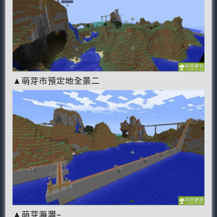
▲萌芽市預定地全景二
▲萌芽海灣~