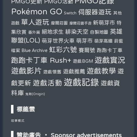
PMGO記錄
PMGO更新
PMGO活動
Pokémon GO
伺服器遊玩
其他
Switch
單人遊玩
新萌芽市
特
遊戲
摩爾莊園
摩爾莊園手遊
英雄
緋染天空
絕地求生
集欣賞
自製地圖
番外篇
聯盟(LOL)
萌芽市
萌芽世界火車
萌芽高鐵
蔚藍
虹彩六號
賽爾號
跑跑卡丁車
檔案 Blue Archive
遊戲實況
跑跑卡丁車 Rush+
遊戲BGM
遊戲影片
遊戲教學
遊
遊戲推薦
遊戲懷舊
遊戲記錄
遊戲活動
戲更新
遊戲資
料庫
鬼斬(Onigiri)
標籤雲
故事模式
贊助廣告 ‧ Sponsor advertisements