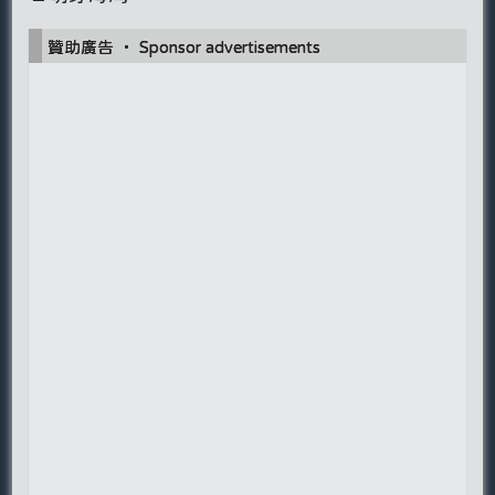
贊助廣告 ‧ Sponsor advertisements