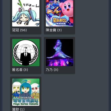
冠冠
(
56
)
陳金寶
(
3
)
匿名者
(
3
)
乃乃
(
3
)
贊助
(
1
)