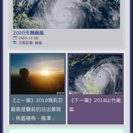
2020天鵝颱風
2020-11-09
天氣記錄, 颱風
《上一篇》2018瑪莉亞
《下一篇》2018山竹颱
颱風侵襲前的日出景緻
風
﹝桃園楊梅、龍潭﹞