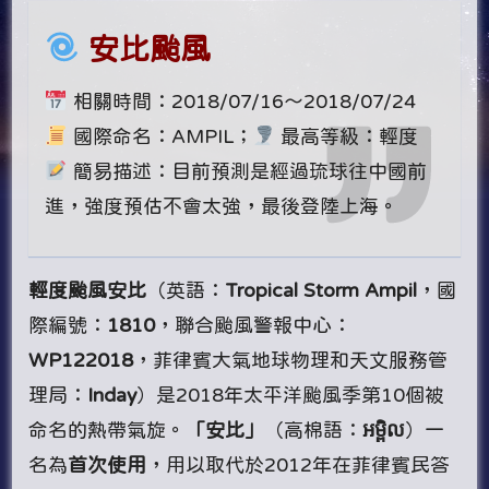
安比颱風
相關時間：2018/07/16～2018/07/24
國際命名：AMPIL；
最高等級：輕度
簡易描述：目前預測是經過琉球往中國前
進，強度預估不會太強，最後登陸上海。
輕度颱風安比
（英語：
Tropical Storm Ampil
，國
際編號：
1810
，聯合颱風警報中心：
WP122018
，菲律賓大氣地球物理和天文服務管
理局：
Inday
）是2018年太平洋颱風季第10個被
命名的熱帶氣旋。
「安比」
（高棉語：
អម្ពិល
）一
名為
首次使用
，用以取代於2012年在菲律賓民答