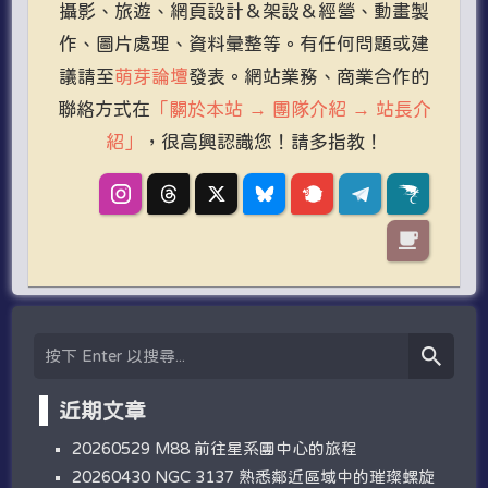
攝影、旅遊、網頁設計＆架設＆經營、動畫製
作、圖片處理、資料彙整等。有任何問題或建
議請至
萌芽論壇
發表。網站業務、商業合作的
聯絡方式在
「關於本站 → 團隊介紹 → 站長介
紹」
，很高興認識您！請多指教！
近期文章
20260529 M88 前往星系團中心的旅程
20260430 NGC 3137 熟悉鄰近區域中的璀璨螺旋