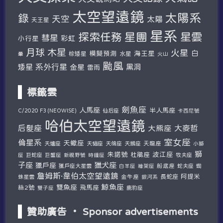
太空望遠鏡
太陽系
錄
天空
太陽
天王星
星系
探索任務
星團
星雲
彗星
彩虹
小行星
木星
月球
火星
白
模擬預測
海王星
棕矮星
水星
暈
火山
颱風
系外行星
矮星
金星
黑洞
雷雨
標籤雲
劍魚座
人馬座
半人馬座
仙后座
C/2020 F3 (NEOWISE)
卡西尼號
哈伯太空望遠鏡
后髮座
大麥哲
大熊座
室女座
倫星系
天蠍座
天爐座
天貓座
天鴿座
天鵝座
天龍座
小獅
獅
朱諾號
波江座
杜鵑座
巨蛇座
牧夫座
座
巨蟹座
新視野號
時鐘座
子座
獵犬座
獵戶座
獵戶座大星雲
船底座
蛇夫座
蜘
白羊座
繪架座
詹姆斯·韋伯太空望遠鏡
阿提米
蛛星雲
金牛座
長蛇座
銀河系
鯨魚座
雙魚座
絲2號
飛馬座
鹿豹座
雙子座
贊助廣告 ‧ Sponsor advertisements