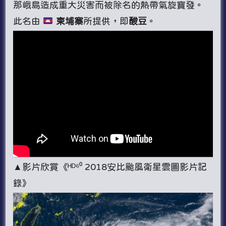
那峨島造成重大災害而被除名的熱帶氣旋寶發。
此名由
柬埔寨
所提供，即
酸豆
。
▲影片欣賞《ᴴᴰ⁶⁰ 2018安比颱風衛星雲圖影片記
錄》