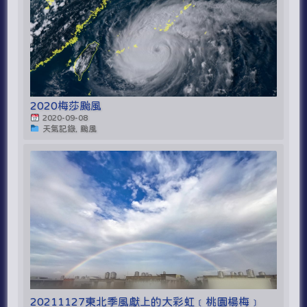
2020梅莎颱風
2020-09-08
天氣記錄, 颱風
20211127東北季風獻上的大彩虹﹝桃園楊梅﹞