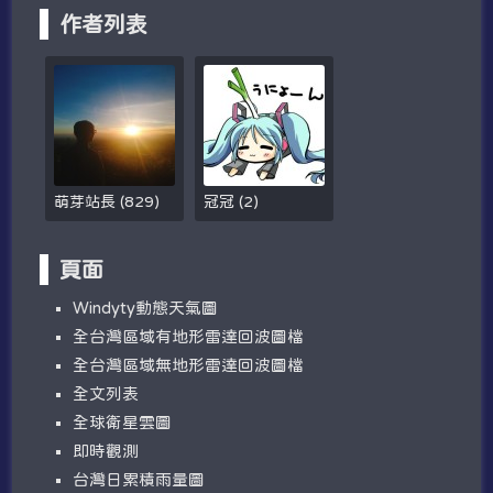
作者列表
萌芽站長
(
829
)
冠冠
(
2
)
頁面
W​​indyty動態天氣圖
全台灣區域有地形雷達回波圖檔
全台灣區域無地形雷達回波圖檔
全文列表
全球衛星雲圖
即時觀測
台灣日累積雨量圖