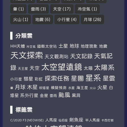
暈
(1)
雷雨
(3)
天空
(17)
冷空氣
(1)
火山
(1)
地震
(6)
小行星
(4)
月球
(28)
分類雲
土星
地球
HH天體
地理現象
地震
國際太空站
冷空氣
天文探索
天氣記
天文記錄
天文觀測站
太空望遠鏡
太陽系
錄
天空
太陽
天王星
星系
探索任務
星團
星雲
彗星
彩虹
小行星
木星
月球
火星
白
模擬預測
海王星
棕矮星
水星
暈
火山
颱風
系外行星
矮星
金星
黑洞
雷雨
標籤雲
劍魚座
人馬座
半人馬座
仙后座
C/2020 F3 (NEOWISE)
卡西尼號