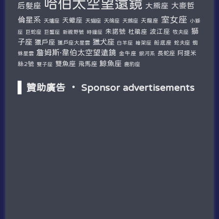
哈伯太空望遠鏡
后髮座
大麥哲
大熊座
室女座
倫星系
天蠍座
天爐座
天貓座
天鴿座
天鵝座
天龍座
小獅
獅
朱諾號
波江座
杜鵑座
巨蛇座
牧夫座
座
巨蟹座
新視野號
時鐘座
子座
獵犬座
獵戶座
獵戶座大星雲
船底座
蛇夫座
蜘
白羊座
繪架座
詹姆斯·韋伯太空望遠鏡
阿提米
蛛星雲
金牛座
長蛇座
銀河系
鯨魚座
雙魚座
絲2號
飛馬座
鹿豹座
雙子座
贊助廣告 ‧ Sponsor advertisements