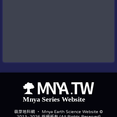
萌芽地科網 ‧ Mnya Earth Science Website ©
2013~2026 版權所有 (All Rights Reserved)