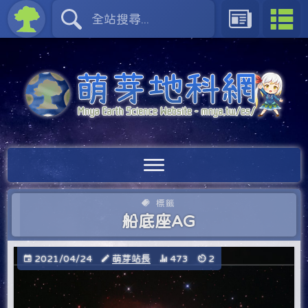
標籤
船底座AG
2021/04/24
萌芽站長
473
2