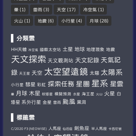
暈
(1)
雷雨
(3)
天空
(17)
冷空氣
(1)
火山
(1)
地震
(6)
小行星
(4)
月球
(28)
分類雲
土星
地球
HH天體
地理現象
地震
國際太空站
冷空氣
天文探索
天氣記
天文記錄
天文觀測站
太空望遠鏡
太陽系
錄
天空
太陽
天王星
星系
探索任務
星團
星雲
彗星
彩虹
小行星
木星
月球
火星
白
模擬預測
海王星
棕矮星
水星
暈
火山
颱風
系外行星
矮星
金星
黑洞
雷雨
標籤雲
劍魚座
人馬座
半人馬座
仙后座
C/2020 F3 (NEOWISE)
卡西尼號