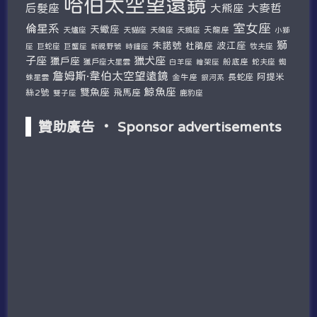
哈伯太空望遠鏡
后髮座
大麥哲
大熊座
室女座
倫星系
天蠍座
天爐座
天貓座
天鴿座
天鵝座
天龍座
小獅
獅
朱諾號
波江座
杜鵑座
巨蛇座
牧夫座
座
巨蟹座
新視野號
時鐘座
子座
獵犬座
獵戶座
獵戶座大星雲
船底座
蛇夫座
蜘
白羊座
繪架座
詹姆斯·韋伯太空望遠鏡
阿提米
蛛星雲
金牛座
長蛇座
銀河系
鯨魚座
雙魚座
絲2號
飛馬座
鹿豹座
雙子座
贊助廣告 ‧ Sponsor advertisements