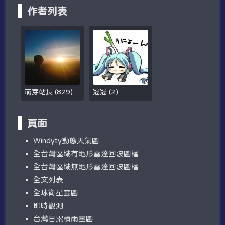
作者列表
萌芽站長
(
829
)
冠冠
(
2
)
頁面
W​​indyty動態天氣圖
全台灣區域有地形雷達回波圖檔
全台灣區域無地形雷達回波圖檔
全文列表
全球衛星雲圖
即時觀測
台灣日累積雨量圖