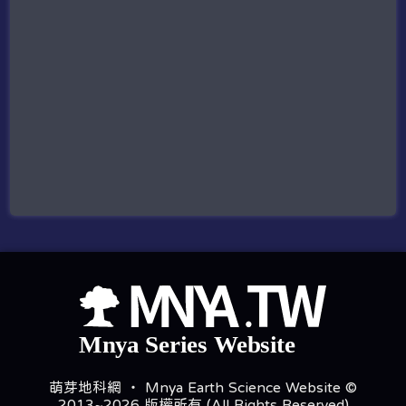
萌芽地科網 ‧ Mnya Earth Science Website ©
2013~2026 版權所有 (All Rights Reserved)