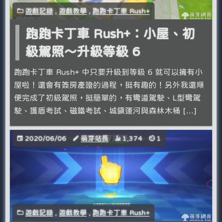
遊戲記錄
,
遊戲教學
,
跑跑卡丁車 Rush+
跑跑卡丁車 Rush+：小屋、初
級駕照～升級等級 6
跑跑卡丁車 Rush+ 中只要升級到等級 6 就可以擁有小
屋啦！還會有簽房產證的過程，挺有趣的！另外我還順
便完成了初級駕照，挺簡單的，有彎道駕駛、L型彎駕
駛、護盾考試、磁鐵考試、城鎮運河與森林木桶 […]
2020/06/06
萌芽站長
1,374
1
遊戲記錄
,
遊戲教學
,
跑跑卡丁車 Rush+