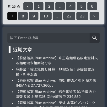
<
1
2
...
4
5
6
共 23 頁
7
8
9
10
...
22
23
>
近期文章
【蔚藍檔案 Blue Archive】味王泡麵聯名限定資料夾
＆鐳射票卡組開箱分享
麻將國：線上免費打麻將，無需安裝！多國語言支
援、新手友善
【蔚藍檔案 Blue Archive】市街 霍德／ホド 總力戰
INSANE 27,727,360pt
【蔚藍檔案 Blue Archive】綜合戰術考試/合同火力
演習 S19 射擊考試 室內/輕裝甲 234,852
【蔚藍檔案 Blue Archive】屋外 水藻船／ホバーク