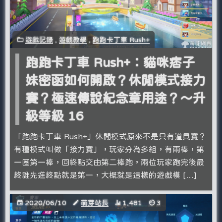
遊戲記錄
,
遊戲教學
,
跑跑卡丁車 Rush+
跑跑卡丁車 Rush+：貓咪痞子
妹密函如何開啟？休閒模式接力
賽？極速傳說紀念章用途？～升
級等級 16
「跑跑卡丁車 Rush+」休閒模式原來不是只有道具賽？
有種模式叫做「接力賽」，玩家分為多組，有兩棒，第
一圈第一棒，回終點交由第二棒跑，兩位玩家跑完後最
終誰先進終點就是第一，大概就是這樣的遊戲模 […]
2020/06/10
萌芽站長
1,481
3