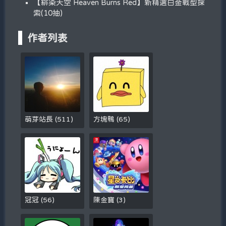
【緋染天空 Heaven Burns Red】新精選白金戰型探
索(10抽)
作者列表
萌芽站長
(
511
)
方塊鴨
(
65
)
冠冠
(
56
)
陳金寶
(
3
)