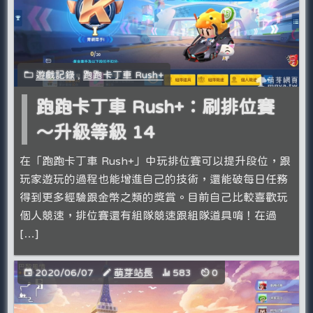
遊戲記錄
,
跑跑卡丁車 Rush+
跑跑卡丁車 Rush+：刷排位賽
～升級等級 14
在「跑跑卡丁車 Rush+」中玩排位賽可以提升段位，跟
玩家遊玩的過程也能增進自己的技術，還能破每日任務
得到更多經驗跟金幣之類的獎賞。目前自己比較喜歡玩
個人競速，排位賽還有組隊競速跟組隊道具唷！在過
[…]
2020/06/07
萌芽站長
583
0