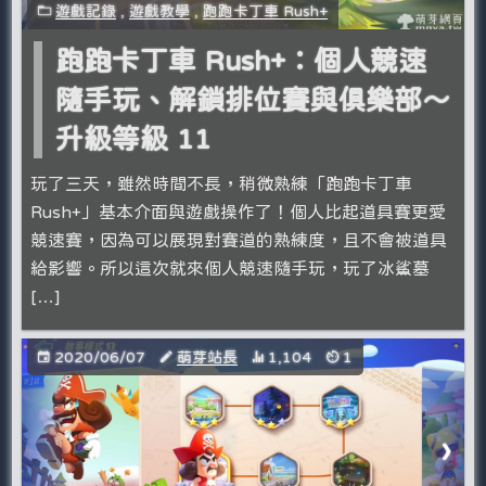
遊戲記錄
,
遊戲教學
,
跑跑卡丁車 Rush+
跑跑卡丁車 Rush+：個人競速
隨手玩、解鎖排位賽與俱樂部～
升級等級 11
玩了三天，雖然時間不長，稍微熟練「跑跑卡丁車
Rush+」基本介面與遊戲操作了！個人比起道具賽更愛
競速賽，因為可以展現對賽道的熟練度，且不會被道具
給影響。所以這次就來個人競速隨手玩，玩了冰鯊墓
[…]
2020/06/07
萌芽站長
1,104
1