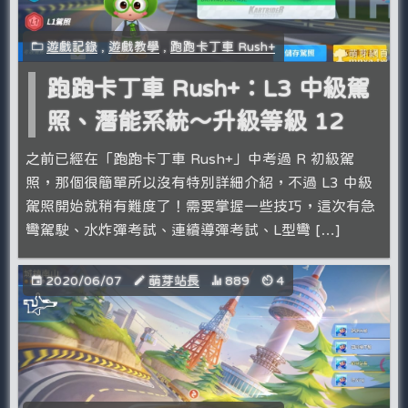
遊戲記錄
,
遊戲教學
,
跑跑卡丁車 Rush+
跑跑卡丁車 Rush+：L3 中級駕
照、潛能系統～升級等級 12
之前已經在「跑跑卡丁車 Rush+」中考過 R 初級駕
照，那個很簡單所以沒有特別詳細介紹，不過 L3 中級
駕照開始就稍有難度了！需要掌握一些技巧，這次有急
彎駕駛、水炸彈考試、連續導彈考試、L型彎 […]
2020/06/07
萌芽站長
889
4