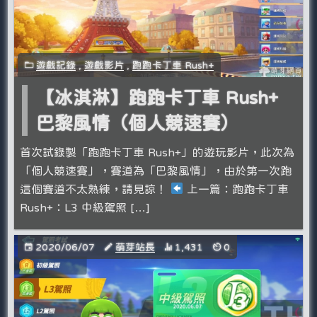
遊戲記錄
,
遊戲影片
,
跑跑卡丁車 Rush+
【冰淇淋】跑跑卡丁車 Rush+
巴黎風情（個人競速賽）
首次試錄製「跑跑卡丁車 Rush+」的遊玩影片，此次為
「個人競速賽」，賽道為「巴黎風情」，由於第一次跑
這個賽道不太熟練，請見諒！
上一篇：跑跑卡丁車
Rush+：L3 中級駕照 […]
2020/06/07
萌芽站長
1,431
0