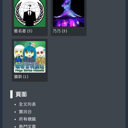
匿名者
(
3
)
乃乃
(
3
)
贊助
(
1
)
頁面
全文列表
實況台
所有標籤
熱門文章