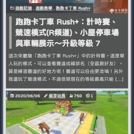
遊戲記錄
,
遊戲教學
,
跑跑卡丁車 Rush+
跑跑卡丁車 Rush+：計時賽、
競速模式(R頻道)、小屋停車場
與車輛展示～升級等級 7
這次來體驗「跑跑卡丁車 Rush+」中的計時賽，這是單
人玩的模式，可以查看賽道成績排名（全區跟好友），
算是練習賽道的好地方呢！賽道可以自由更改唷！另外
我還玩了競速模式，不過受限現在的等級最高只能 […]
2020/06/06
萌芽站長
750
1