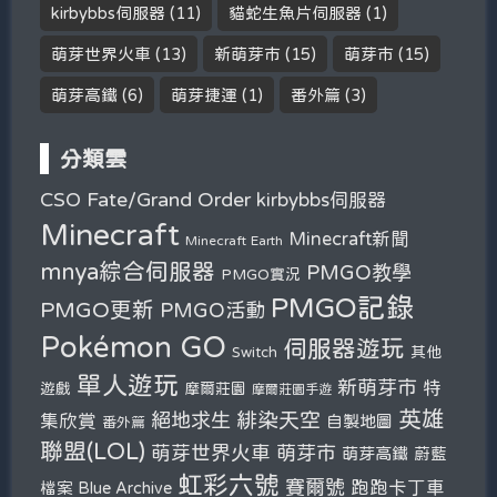
kirbybbs伺服器
(11)
貓蛇生魚片伺服器
(1)
萌芽世界火車
(13)
新萌芽市
(15)
萌芽市
(15)
萌芽高鐵
(6)
萌芽捷運
(1)
番外篇
(3)
分類雲
Fate/Grand Order
CSO
kirbybbs伺服器
Minecraft
Minecraft新聞
Minecraft Earth
mnya綜合伺服器
PMGO教學
PMGO實況
PMGO記錄
PMGO更新
PMGO活動
Pokémon GO
伺服器遊玩
其他
Switch
單人遊玩
新萌芽市
特
遊戲
摩爾莊園
摩爾莊園手遊
英雄
緋染天空
絕地求生
集欣賞
自製地圖
番外篇
聯盟(LOL)
萌芽市
萌芽世界火車
萌芽高鐵
蔚藍
虹彩六號
賽爾號
跑跑卡丁車
檔案 Blue Archive