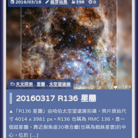
2016/03/18
萌芽站長
398
0
天文探索
,
星團
,
太空望遠鏡
20160317 R136 星團
▲「R136 星團」由哈伯太空望遠鏡拍攝，照片原始尺
寸 4014 x 3981 px。R136 也稱為 RMC 136，是一
個超星團，靠近劍魚座30複合體(也稱為蜘蛛星雲)的中
心，位於 […]