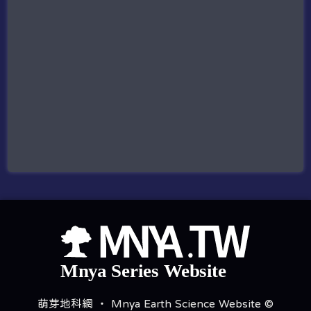
萌芽地科網 ‧ Mnya Earth Science Website ©