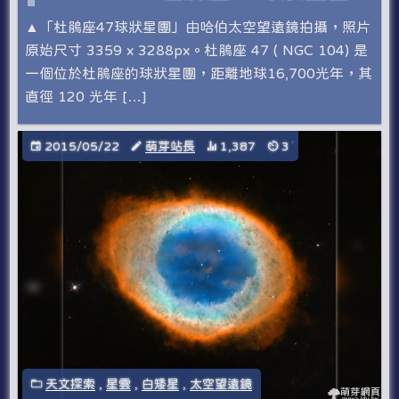
▲「杜鵑座47球狀星團」由哈伯太空望遠鏡拍攝，照片
原始尺寸 3359 x 3288px。杜鵑座 47 ( NGC 104) 是
一個位於杜鵑座的球狀星團，距離地球16,700光年，其
直徑 120 光年 […]
2015/05/22
萌芽站長
1,387
3
天文探索
,
星雲
,
白矮星
,
太空望遠鏡