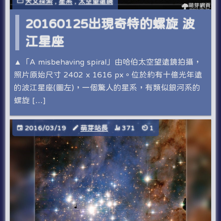
天文探索
,
星系
,
太空望遠鏡
20160125出現奇特的螺旋 波
江星座
▲「A misbehaving spiral」由哈伯太空望遠鏡拍攝，
照片原始尺寸 2402 x 1616 px。位於約有十億光年遠
的波江星座(圖左)，一個驚人的星系，有類似銀河系的
螺旋 […]
2016/03/19
萌芽站長
371
1