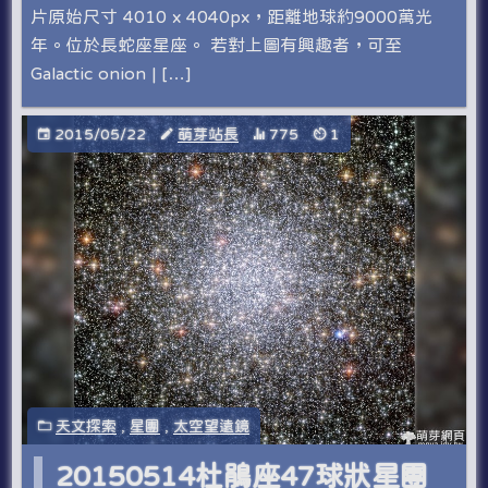
片原始尺寸 4010 x 4040px，距離地球約9000萬光
年。位於長蛇座星座。 若對上圖有興趣者，可至
Galactic onion | […]
2015/05/22
萌芽站長
775
1
天文探索
,
星團
,
太空望遠鏡
20150514杜鵑座47球狀星團