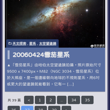
天文探索
,
星系
,
太空望遠鏡
20060424雪茄星系
▲「雪茄星系」由哈伯太空望遠鏡拍攝，照片原始尺寸
9500 x 7400px。M82（NGC 3034、雪茄星系）位
於大熊座，是一個邊緣朝向地球的不規則星系，用6吋
或更大的望遠鏡就能看到，它有一 […]
<
1
2
...
34
35
共 39 頁