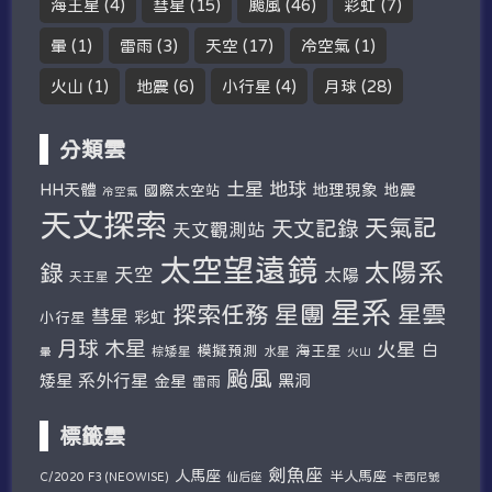
海王星
(4)
彗星
(15)
颱風
(46)
彩虹
(7)
暈
(1)
雷雨
(3)
天空
(17)
冷空氣
(1)
火山
(1)
地震
(6)
小行星
(4)
月球
(28)
分類雲
土星
地球
HH天體
地理現象
地震
國際太空站
冷空氣
天文探索
天氣記
天文記錄
天文觀測站
太空望遠鏡
太陽系
錄
天空
太陽
天王星
星系
探索任務
星團
星雲
彗星
彩虹
小行星
木星
月球
火星
白
模擬預測
海王星
棕矮星
水星
暈
火山
颱風
系外行星
矮星
金星
黑洞
雷雨
標籤雲
劍魚座
人馬座
半人馬座
仙后座
C/2020 F3 (NEOWISE)
卡西尼號