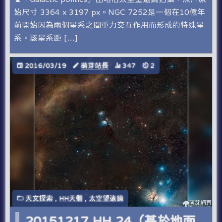
始尺寸 3364 x 3197 px。NGC 7252是一個在10億年
前開始因為兩個星系之間重力交互作用而形成的特殊星
系。該星系距 […]
2016/03/19
萌芽站長
347
2
天文探索
,
HH天體
,
太空望遠鏡
20151217 HH 24（基於地面