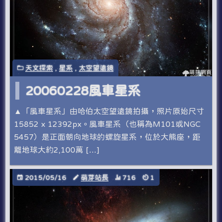
天文探索
,
星系
,
太空望遠鏡
20060228風車星系
▲「風車星系」由哈伯太空望遠鏡拍攝，照片原始尺寸
15852 x 12392px。風車星系（也稱為M101或NGC
5457）是正面朝向地球的螺旋星系，位於大熊座，距
離地球大約2,100萬 […]
2015/05/16
萌芽站長
716
1