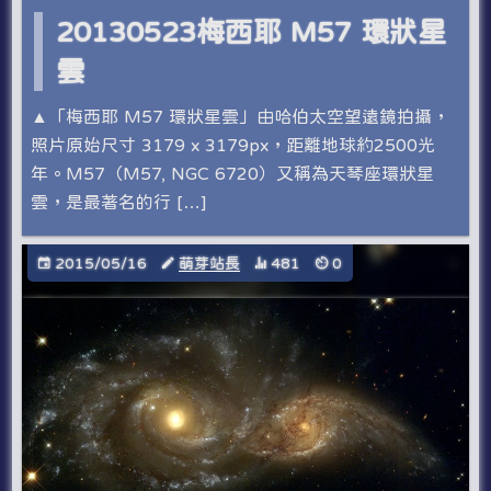
20130523梅西耶 M57 環狀星
雲
▲「梅西耶 M57 環狀星雲」由哈伯太空望遠鏡拍攝，
照片原始尺寸 3179 x 3179px，距離地球約2500光
年。M57（M57, NGC 6720）又稱為天琴座環狀星
雲，是最著名的行 […]
2015/05/16
萌芽站長
481
0