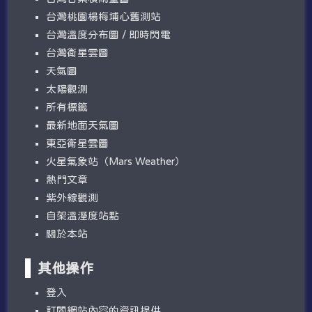
台灣桃園楊梅埔心舊測站
台灣溫度分布圖 / 即時閃電
台灣衛星雲圖
天氣圖
太陽觀測
所有標籤
最新地面天氣圖
東亞衛星雲圖
火星氣象站（Mars Weather）
熱門文章
紫外線觀測
自架溫溼度站點
關於本站
其他操作
登入
訂閱網站內容的資訊提供