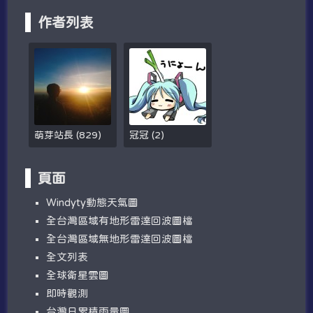
作者列表
萌芽站長
(
829
)
冠冠
(
2
)
頁面
W​​indyty動態天氣圖
全台灣區域有地形雷達回波圖檔
全台灣區域無地形雷達回波圖檔
全文列表
全球衛星雲圖
即時觀測
台灣日累積雨量圖