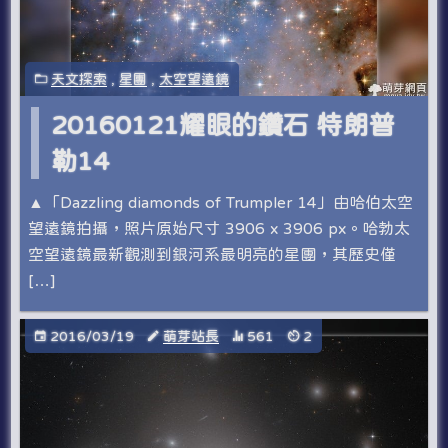
天文探索
,
星團
,
太空望遠鏡
20160121耀眼的鑽石 特朗普
勒14
▲「Dazzling diamonds of Trumpler 14」由哈伯太空
望遠鏡拍攝，照片原始尺寸 3906 x 3906 px。哈勃太
空望遠鏡最新觀測到銀河系最明亮的星團，其歷史僅
[…]
2016/03/19
萌芽站長
561
2