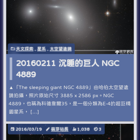
天文探索
,
星系
,
太空望遠鏡
20160211 沉睡的巨人 NGC
4889
▲「The sleeping giant NGC 4889」由哈伯太空望遠
鏡拍攝，照片原始尺寸 3885 x 2586 px。NGC
4889，也稱為科德韋爾35，是一個分類為E-4的超巨橢
圓星系， […]
2016/03/19
萌芽站長
1,038
3