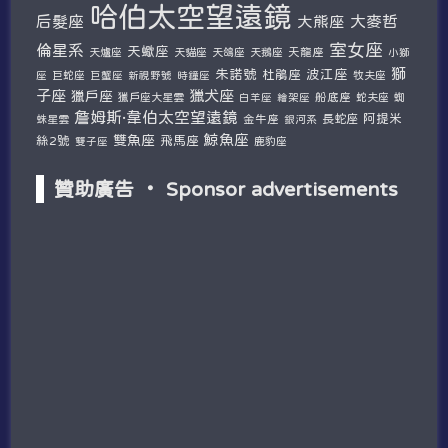
哈伯太空望遠鏡
后髮座
大麥哲
大熊座
室女座
倫星系
天蠍座
天爐座
天貓座
天鴿座
天鵝座
天龍座
小獅
獅
朱諾號
波江座
杜鵑座
巨蛇座
牧夫座
座
巨蟹座
新視野號
時鐘座
子座
獵犬座
獵戶座
獵戶座大星雲
船底座
蛇夫座
蜘
白羊座
繪架座
詹姆斯·韋伯太空望遠鏡
阿提米
蛛星雲
金牛座
長蛇座
銀河系
鯨魚座
雙魚座
絲2號
飛馬座
鹿豹座
雙子座
贊助廣告 ‧ Sponsor advertisements