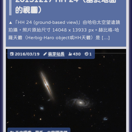
的視圖）
▲「HH 24 (ground-based view)」由哈伯太空望遠鏡
拍攝，照片原始尺寸 14048 x 13933 px。赫比格-哈
羅天體（Herbig-Haro object或HH天體）是 […]
2016/03/19
萌芽站長
430
1