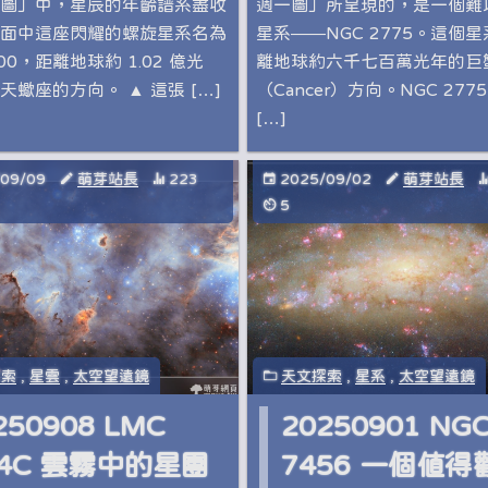
圖」中，星辰的年齡譜系盡收
週一圖」所呈現的，是一個難
面中這座閃耀的螺旋星系名為
星系——NGC 2775。這個
000，距離地球約 1.02 億光
離地球約六千七百萬光年的巨
天蠍座的方向。 ▲ 這張 […]
（Cancer）方向。NGC 277
[…]
/09/09
萌芽站長
223
2025/09/02
萌芽站長
5
探索
,
星雲
,
太空望遠鏡
天文探索
,
星系
,
太空望遠鏡
250908 LMC
20250901 NG
44C 雲霧中的星團
7456 一個值得