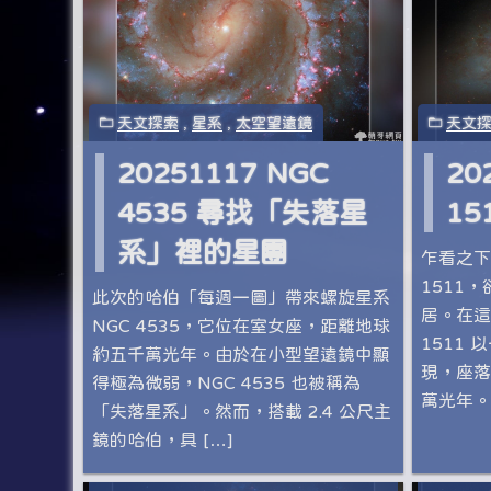
天文探索
,
星系
,
太空望遠鏡
天文
20251117 NGC
20
4535 尋找「失落星
15
系」裡的星團
乍看之下
1511
此次的哈伯「每週一圖」帶來螺旋星系
居。在這
NGC 4535，它位在室女座，距離地球
1511
約五千萬光年。由於在小型望遠鏡中顯
現，座落
得極為微弱，NGC 4535 也被稱為
萬光年。 
「失落星系」。然而，搭載 2.4 公尺主
鏡的哈伯，具 […]