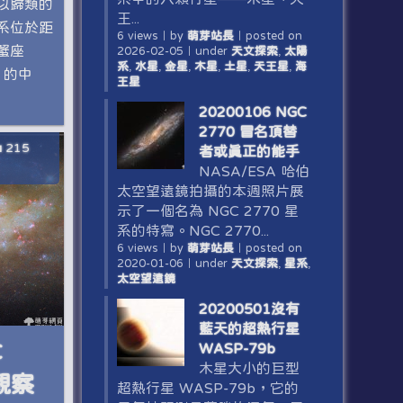
以歸類的
王...
星系位於距
6 views
｜
by
萌芽站長
｜
posted on
蟹座
2026-02-05
｜
under
天文探索
,
太陽
系
,
水星
,
金星
,
木星
,
土星
,
天王星
,
海
5 的中
王星
20200106 NGC
2770 冒名頂替
215
者或真正的能手
NASA/ESA 哈伯
太空望遠鏡拍攝的本週照片展
示了一個名為 NGC 2770 星
系的特寫。NGC 2770...
6 views
｜
by
萌芽站長
｜
posted on
2020-01-06
｜
under
天文探索
,
星系
,
太空望遠鏡
20200501沒有
藍天的超熱行星
C
WASP-79b
木星大小的巨型
觀察
超熱行星 WASP-79b，它的