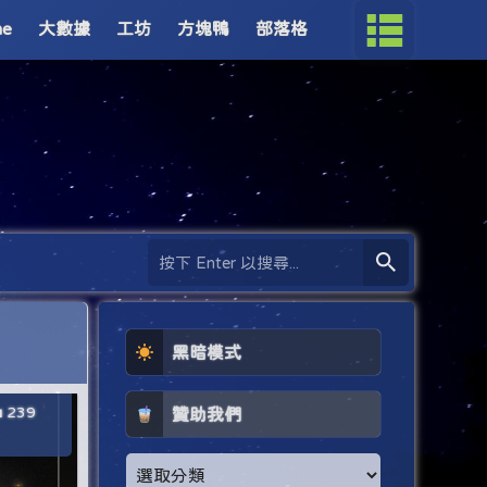
me
大數據
工坊
方塊鴨
部落格
黑暗模式
239
贊助我們