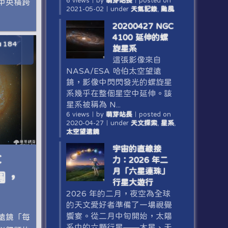
6 views
｜
by
萌芽站長
｜
posted on
中央橫跨
2021-05-02
｜
under
天氣記錄
,
颱風
20200427 NGC
4100 延伸的螺
184
旋星系
這張影像來自
NASA/ESA 哈伯太空望遠
鏡，影像中閃閃發光的螺旋星
系幾乎在整個星空中延伸。該
星系被稱為 N...
6 views
｜
by
萌芽站長
｜
posted on
2020-04-27
｜
under
天文探索
,
星系
,
太空望遠鏡
宇宙的直線接
C
力：2026 年二
月「六星連珠」
圓，
行星大遊行
2026 年的二月，夜空為全球
的天文愛好者準備了一場視覺
饗宴。從二月中旬開始，太陽
望遠鏡「每
系中的六顆行星——木星、天