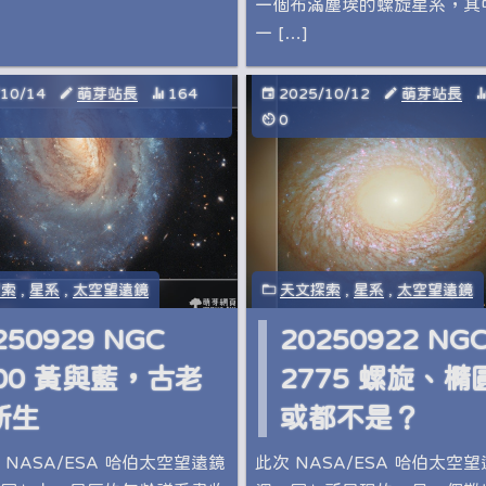
一個布滿塵埃的螺旋星系，其
一 […]
/10/14
萌芽站長
164
2025/10/12
萌芽站長
0
探索
,
星系
,
太空望遠鏡
天文探索
,
星系
,
太空望遠鏡
250929 NGC
20250922 NG
000 黃與藍，古老
2775 螺旋、橢
新生
或都不是？
 NASA/ESA 哈伯太空望遠鏡
此次 NASA/ESA 哈伯太空