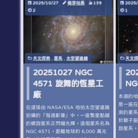
2025/10/27
萌芽站長
139
2025
2
1
天文探索
,
星系
,
太空望遠鏡
天文
20251027 NGC
20
4571 旋舞的恆星工
NG
廠
本週的哈
是一座在
在這張由 NASA/ESA 哈伯太空望遠鏡
測的星系 
拍攝的「每週影像」中，一座繁星點綴
於獅子座
的螺旋星系正閃耀光輝。這個星系名為
旋星系。 
NGC 4571，距離地球約 6,000 萬光