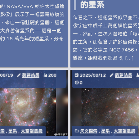
的星系
的 NASA/ESA 哈伯太空望遠
影像」展示了一幅雲霧繚繞的
乍看之下，這個星系似乎並不
，來自一個壯麗的星團。這個
像宇宙中成千上萬個螺旋星系
大麥哲倫星系內──這是一個
一。然而，這次入選哈伯「每
約 16 萬光年的矮星系，分布
的主角，卻蘊含了許多值得探
節。它的名字是 NGC 7456
鶴座，距離我們超過 5, […]
/08/19
萌芽站長
208
2025/08/12
萌芽站長
0
探索
,
星系
,
太空望遠鏡
天文探索
,
星系
,
太空望遠鏡