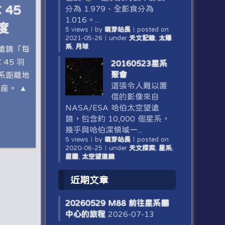
 45
分為 1.979、全影食分為
1.016。...
度
5 views
｜
by
萌芽站長
｜
posted on
2021-05-26
｜
under
天文記錄
,
太陽
系
,
月球
望遠鏡「每
45 羽
20160523星系
聚會
系距離地
這張令人難以置
魚座。 ▲
信的影像來自
NASA/ESA 哈伯太空望遠
鏡，包含約 10,000 個星系，
幾乎與哈伯深領域一...
5 views
｜
by
萌芽站長
｜
posted on
2020-06-25
｜
under
天文探索
,
星系
,
星團
,
太空望遠鏡
近期文章
20260529 M88 前往星系團
中心的旅程
2026-07-13