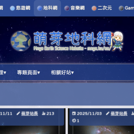
網
悠遊網
地科網
音樂網
二次元
Ga
理▾
專題頁面▾
相關好站▾
/11/11
萌芽站長
213
2025/11/03
萌芽站長
1