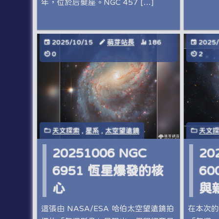
年，位於后髮座。NGC 457 […]
2025/10/15
萌芽站長
186
2025
0
2
天文探索
,
星系
,
太空望遠鏡
天文
20251006 NGC
20
6951 恆星爆發的核
6
心
與
這張由 NASA/ESA 哈伯太空望遠鏡拍
在本次的