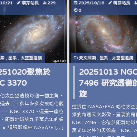
/10/21
萌芽站長
229
2025/10/16
萌芽站長
0
探索
,
星系
,
太空望遠鏡
天文探索
,
星系
,
太空望遠鏡
251020聚焦於
20251013 NG
C 3370
7496 研究透徹
旋
伯太空望遠鏡每週一圖主角，
過去二十多年來多次被哈伯觀
這張由 NASA/ESA 哈伯太
── NGC 3370。這是一座位
攝的每週天文影像，呈現的是
、距離地球約九千萬光年的螺
NGC 7496，它位於距離地球約
▲ 這張影像由 NASA/E […]
萬光年之外的天鶴座。NGC 74