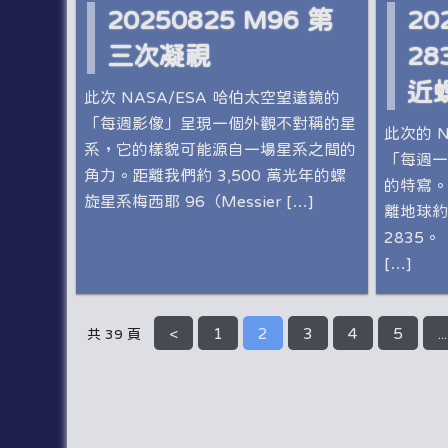
20250825 M96 第
20
三次凝視
2
近
此次 NASA/ESA 哈伯太空望遠鏡的
「每週影像」呈現一個外觀不對稱的星
此次的 N
系，它的樣貌可能源自一場星系之間的
「每週一
角力。距離我們約 3,500 萬光年的螺
的特寫。
旋星系梅西耶 96（Messier […]
離地球約 
2835。
[…]
<
1
2
3
4
5
...
共 39 頁