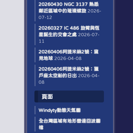
20260430 NGC 3137 熟悉
鄰近區域中的璀璨螺旋
2026-
07-12
20260327 IC 486 旋臂與恆
星誕生的交會之處
2026-07-
11
20260406阿提米絲2號：窺
見地球
2026-04-08
20260406阿提米絲2號：獵
戶座太空船的日出
2026-04-
08
頁面
W​​indyty動態天氣圖
全台灣區域有地形雷達回波圖
檔