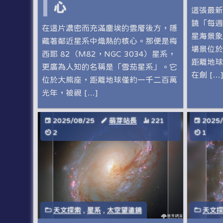
心
這張最新
鏡「每週
在這片濃密而充滿塵埃的雲層後方，隱
星海景象
藏著鄰近星系中熾熱的核心。那便是梅
場景位於
西耶 82（M82，NGC 3034）星系，
距離地球
更廣為人知的名稱是「雪茄星系」。它
在劍 […]
位於大熊座，距離地球僅約一千二百萬
光年，被視 […]
2025/08/25
萌芽站長
221
2025
2
1
天文探索
,
星系
,
太空望遠鏡
天文