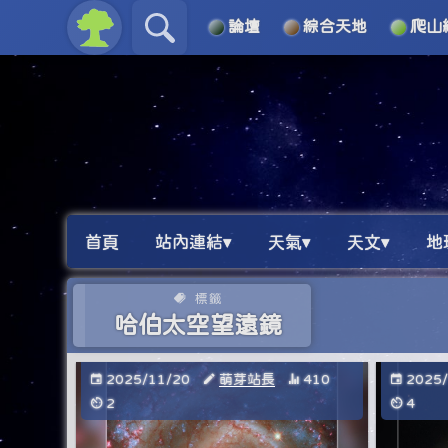
論壇
綜合天地
爬山
關於
導覽
首頁
站內連結▾
天氣▾
天文▾
地
標籤
哈伯太空望遠鏡
2025/11/20
萌芽站長
410
2025
2
4