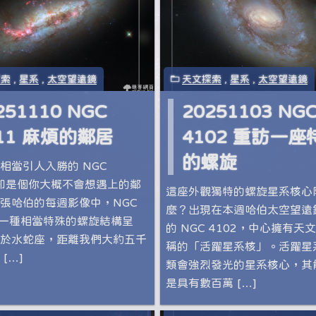
探索
,
星系
,
太空望遠鏡
天文探索
,
星系
,
太空望遠鏡
251110 NGC
20251103 NG
11 麻煩的鄰居
4102 重訪一座
的螺旋
相當引人入勝的 NGC
，卻是個你大概不會想遇上的鄰
這座外觀獨特的螺旋星系核心
張哈伯的每週影像中，NGC
麼？出現在本週哈伯太空望遠
 以一種相當特殊的螺旋結構呈
的 NGC 4102，中心擁有天
於水蛇座，距離我們大約五千
稱的「活躍星系核」。活躍星
[…]
類會強烈發光的星系核心，其
是具有數百萬 […]