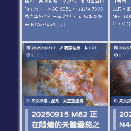
攝的「每週影像」呈現出一個閃耀奪目
「每週一
的星系——NGC 6951，位於約 7000
眼底。畫
萬光年外的仙王座之中。 ▲ 這張影像
NGC 6
由 NASA/ESA […]
年，位於
2025/09/17
萌芽站長
177
2025
1
1
天文探索
,
星系
,
太空望遠鏡
天文
20250915 M82 正
20
在悶燒的天體雪茄之
N