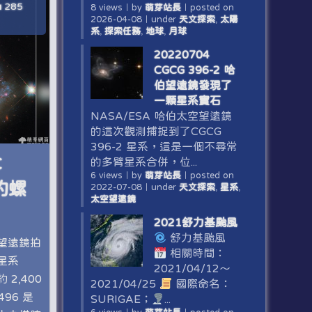
285
8 views
｜
by
萌芽站長
｜
posted on
2026-04-08
｜
under
天文探索
,
太陽
系
,
探索任務
,
地球
,
月球
20220704
CGCG 396-2 哈
伯望遠鏡發現了
一顆星系寶石
NASA/ESA 哈伯太空望遠鏡
的這次觀測捕捉到了CGCG
396-2 星系，這是一個不尋常
C
的多臂星系合併，位...
6 views
｜
by
萌芽站長
｜
posted on
的螺
2022-07-08
｜
under
天文探索
,
星系
,
太空望遠鏡
2021舒力基颱風
舒力基颱風
空望遠鏡拍
相關時間：
星系
2021/04/12～
 2,400
2021/04/25
國際命名：
96 是
SURIGAE；
...