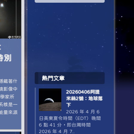
C
特別
熱門文章
隱藏著什
鏡影像中
20260406阿提
文學家所
米絲2號：地球落
系核是一
下
2026 年 4 月 6
能量來源
日美東夏令時間（EDT）晚間
6 點 41 分，即台灣時間
2026 年 4 月 7...