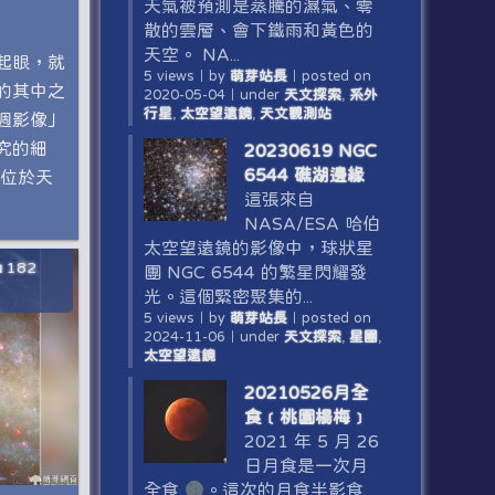
天氣被預測是蒸騰的濕氣、零
散的雲層、會下鐵雨和黃色的
天空。 NA...
起眼，就
5 views
｜
by
萌芽站長
｜
posted on
的其中之
2020-05-04
｜
under
天文探索
,
系外
行星
,
太空望遠鏡
,
天文觀測站
週影像」
究的細
20230619 NGC
6544 礁湖邊緣
，位於天
這張來自
NASA/ESA 哈伯
太空望遠鏡的影像中，球狀星
182
團 NGC 6544 的繁星閃耀發
光。這個緊密聚集的...
5 views
｜
by
萌芽站長
｜
posted on
2024-11-06
｜
under
天文探索
,
星團
,
太空望遠鏡
20210526月全
食﹝桃園楊梅﹞
2021 年 5 月 26
日月食是一次月
全食
。這次的月食半影食