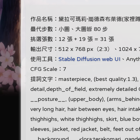
作品名稱：黛拉可瑪莉·崗德森布萊德(家裡蹲
疊代步數：小圖、大圖皆 80 步
挑選張數：12 張 + 19 張 = 31 張
輸出尺寸：512 x 768 px（2:3）、1024 x 
使用工具：
Stable Diffusion web UI
、Anyt
CFG Scale：7
提詞文字：masterpiece, (best quality:1.3), Ama
detail,depth_of_field, extremely detailed 
__posture__, (upper_body), (arms_behind_ba
very long hair, hair between eyes, hair int
thighhighs, white thighhighs, skirt, blue b
sleeves, jacket, red jacket, belt, feet o
__background__. <lora:terakomari_gand