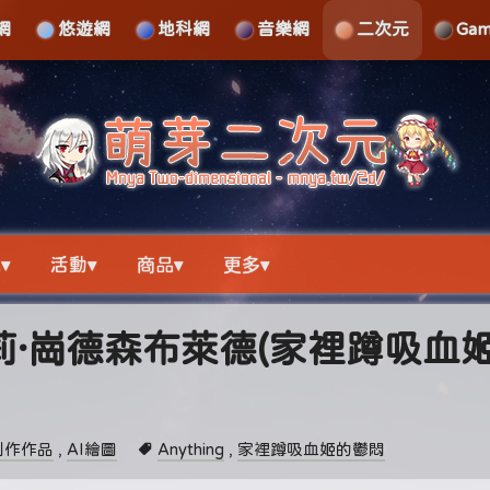
網
悠遊網
地科網
音樂網
二次元
Ga
▾
活動▾
商品▾
更多▾
莉·崗德森布萊德(家裡蹲吸血
創作作品
,
AI繪圖
Anything
,
家裡蹲吸血姬的鬱悶