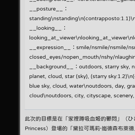
__posture__：
standing\nstanding\n(contrapposto:1.1)\n(c
__looking__：
looking_at_viewer\nlooking_at_viewer\n
__expression__：smile/nsmile/nsmile/ns
closed_eyes/nopen_mouth/nshy/nlaughing
__background__：outdoors, starry sky, nigh
planet, cloud, star (sky), (starry sky:1.2)\
blue sky, cloud, water\noutdoors, day, gra
cloud\noutdoors, city, cityscape, scenery,
此次的目標是在「家裡蹲吸血姬的鬱悶」（ひきこまり吸血姫
Princess）登場的「黛拉可瑪莉·崗德森布萊