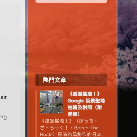
熱門文章
《孤獨搖滾！》
air,
Google 街景聖地
巡禮及對照（附
座標）
ong
《孤獨搖滾！》（ぼっち・
ざ・ろっく！，Bocchi the
Rock!）是濱路晶創作的日本