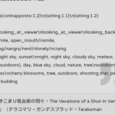
ontrapposto:1.2)\n(sitting:1.1)\n(sitting:1.2)
looking_at_viewer\nlooking_at_viewer\nlooking_bac
mile, open_mouth/nsmile,
/nangry/nevil/nlonely/ncrying
t sky, sunset\nnight, night sky, cloudy sky, meteor,
n(outdoors), day, blue sky, cloud, nature, tree\noutdoor
ss\ncherry blossoms, tree, outdoors, shooting star, pe
 building
の悶々，The Vexations of a Shut-In Vamp
德」（テラコマリ・ガンデスブラッド，Terakomari