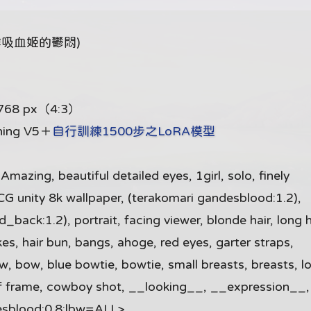
吸血姬的鬱悶)
768 px（4:3）
hing V5＋
自行訓練1500步之LoRA模型
zing, beautiful detailed eyes, 1girl, solo, finely
CG unity 8k wallpaper, (terakomari gandesblood:1.2),
ck:1.2), portrait, facing viewer, blonde hair, long h
akes, hair bun, bangs, ahoge, red eyes, garter straps,
ow, bow, blue bowtie, bowtie, small breasts, breasts, l
ut of frame, cowboy shot, __looking__, __expression__,
esblood:0.8:lbw=ALL>