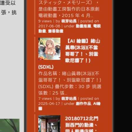
スティック・メモリーズ），
經遭受以
是由動畫工房製作的日本原創
 張，挑
電視動畫，2015 年 4 月...
9 views
｜
by
萌芽站長
｜
posted on
2017-06-08
｜
under
動畫推薦
,
電視
動畫
,
舊番動畫
【AI 繪圖】緒山
真尋(沐浴)(不當
哥哥了！、別當
歐尼醬了！)
(SDXL)
作品名稱：緒山真尋(沐浴)(不
當哥哥了！、別當歐尼醬了！)
(SDXL) 疊代步數：30 步 挑選
張數：25 張...
7 views
｜
by
萌芽站長
｜
posted on
2025-04-17
｜
under
創作作品
,
AI繪
圖
20180712北門
到西門的動漫、
同人周邊店鋪：