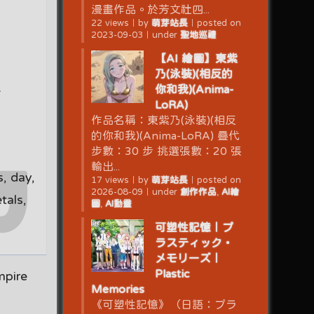
漫畫作品。於芳文社四...
22 views
｜
by
萌芽站長
｜
posted on
2023-09-03
｜
under
聖地巡禮
【AI 繪圖】東紫
乃(泳裝)(相反的
k
你和我)(Anima-
LoRA)
作品名稱：東紫乃(泳裝)(相反
的你和我)(Anima-LoRA) 疊代
步數：30 步 挑選張數：20 張
輸出...
s, day,
17 views
｜
by
萌芽站長
｜
posted on
2026-08-09
｜
under
創作作品
,
AI繪
tals,
圖
,
AI動畫
可塑性記憶｜プ
ラスティック・
メモリーズ｜
Plastic
ire
Memories
《可塑性記憶》（日語：プラ