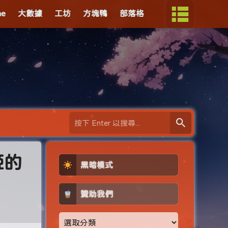
me
大數據
工坊
方塊鴨
部落格
姬的
黑暗模式
贊助我們