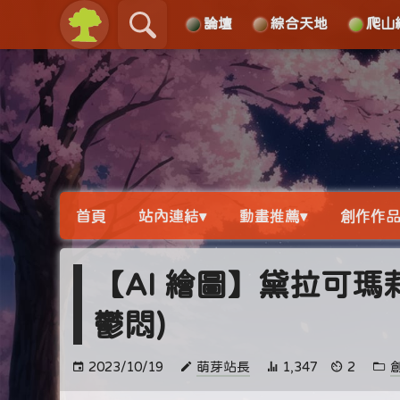
論壇
綜合天地
爬山
關於
導覽
首頁
站內連結▾
動畫推薦▾
創作作品
【AI 繪圖】黛拉可瑪
鬱悶)
2023/10/19
萌芽站長
1,347
2