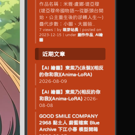
作品名稱：米雅·盧娜·堤亞穆
(堤亞穆帝國物語～從斷頭台開
始，公主重生後的逆轉人生～)
疊代步數：小圖、大圖皆...
7 views
｜
by
萌芽站長
｜
posted on
2023-12-15
｜
under
創作作品
,
AI繪
圖
近期文章
【AI 繪圖】東紫乃(泳裝)(相反
的你和我)(Anima-LoRA)
2026-08-09
【AI 繪圖】東紫乃(相反的你
和我)(Anima-LoRA)
2026-
08-08
GOOD SMILE COMPANY
2968 黏土人 蔚藍檔案 Blue
Archive 下江小春 模型開箱