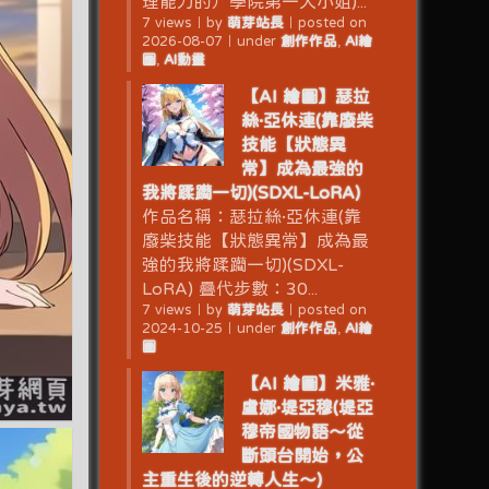
理能力的）學院第一大小姐)...
7 views
｜
by
萌芽站長
｜
posted on
2026-08-07
｜
under
創作作品
,
AI繪
圖
,
AI動畫
【AI 繪圖】瑟拉
絲·亞休連(靠廢柴
技能【狀態異
常】成為最強的
我將蹂躪一切)(SDXL-LoRA)
作品名稱：瑟拉絲·亞休連(靠
廢柴技能【狀態異常】成為最
強的我將蹂躪一切)(SDXL-
LoRA) 疊代步數：30...
7 views
｜
by
萌芽站長
｜
posted on
2024-10-25
｜
under
創作作品
,
AI繪
圖
【AI 繪圖】米雅·
盧娜·堤亞穆(堤亞
穆帝國物語～從
斷頭台開始，公
主重生後的逆轉人生～)