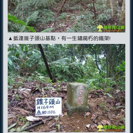
▲抵達錐子頭山基點，有一生鏽腐朽的鐵架!