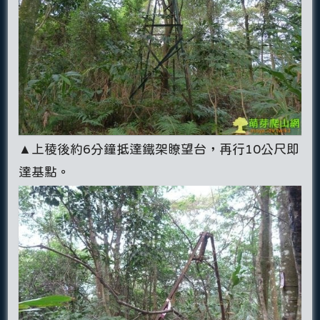
▲上稜後約6分鐘抵達鐵架瞭望台，再行10公尺即
達基點。