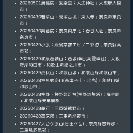
20260501勝鬘院、愛染堂；大江神社﹝大阪府大阪
市﹞
20260430若草山、鶯塚古墳；東大寺﹝奈良縣奈良
市﹞
20260430興福院；奈良県庁北；春日大社﹝奈良縣
奈良市﹞
20260429小原；飛鳥京跡エビノコ郭跡﹝奈良縣高
市郡﹞
20260429和泉葛城山；葛城神社(高龗神社)﹝大阪
府岸和田市、和歌山縣紀之川市﹞
20260429虎伏山；和歌山城﹝和歌山縣和歌山市﹞
20260428章魚頭姿山(高津子山、出島)﹝和歌山縣
和歌山市﹞
20260428樫野、樫野埼灯台(樫野埼燈塔)；海金剛
﹝和歌山縣東牟婁郡﹞
20260428船石﹝三重縣熊野市﹞
20260428高原瀬﹝三重縣熊野市﹞
20260427大台ケ原山(日出ケ岳)﹝奈良縣吉野郡、
三重縣多氣郡﹞