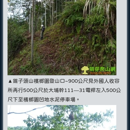
▲錐子頭山檳榔園登山口~900公尺見外國人收容
所再行500公尺於大埔幹111—31電桿左入500公
尺下至檳榔園凹地水泥停車場。