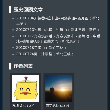
歷史回顧文章
20100704天德巷~拉卡山~東滿步道~滿月圓﹝新北
三峽﹞
20100710竹坑山北峰、竹坑山﹝新北三峽、新店﹞
20100717九寮溪步道、九寮溪瀑布、崙埤池、中嶺
池~礦場路O形﹝宜蘭大同、新北烏來﹞
20100718二確山﹝新竹芎林﹞
20100724第一涼亭格﹝新北三峽﹞
作者列表
方塊鴨
(
2107
)
萌芽站長
(
239
)