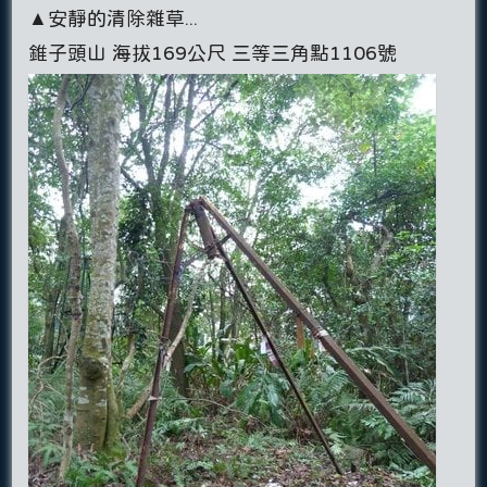
▲安靜的清除雜草...
錐子頭山 海拔169公尺 三等三角點1106號