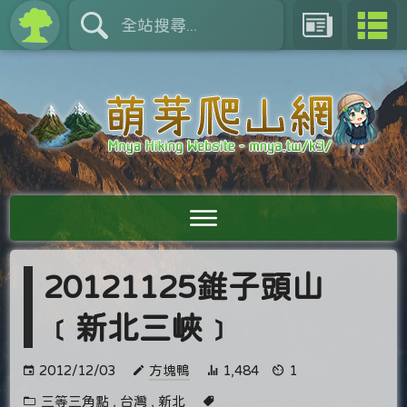
20121125錐子頭山
﹝新北三峽﹞
2012/12/03
方塊鴨
1,484
1
三等三角點
,
台灣
,
新北