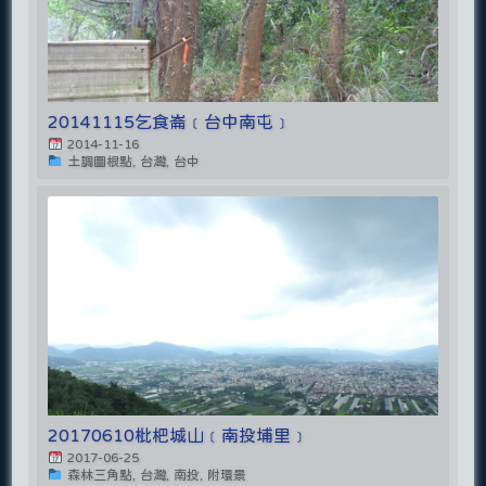
20141115乞食崙﹝台中南屯﹞
2014-11-16
土調圖根點, 台灣, 台中
20170610枇杷城山﹝南投埔里﹞
2017-06-25
森林三角點, 台灣, 南投, 附環景