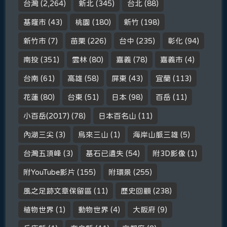
台灣
(2,264)
新北
(345)
台北
(88)
基隆市
(43)
桃園
(180)
新竹
(198)
新竹市
(7)
苗栗
(226)
台中
(235)
彰化
(94)
南投
(351)
雲林
(80)
嘉義
(78)
嘉義市
(4)
台南
(61)
高雄
(58)
屏東
(43)
宜蘭
(113)
花蓮
(80)
台東
(51)
日本
(98)
百岳
(11)
小百岳(2017)
(78)
日本百名山
(11)
內湖三尖
(3)
烏來三山
(1)
海岸山脈三雄
(5)
台灣五頂峰
(3)
基石已遺失
(54)
附3D影像
(1)
附YouTube影片
(155)
附環景
(255)
風之足跡文章保留區
(11)
歷史回顧
(238)
植物世界
(1)
動物世界
(4)
大阪府
(9)