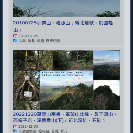
20100725圳頭山、福源山﹝新北鶯歌、桃園龜
山﹞
2010-07-25
台灣, 新北, 桃園, 歷史回顧
20221220筆架山南峰、筆架山北峰、炙子頭山、
西帽子岩、溪邊寮山(下)﹝新北深坑、石碇﹞
2022-12-30
土調圖根點, 控制點, 台灣, 新北