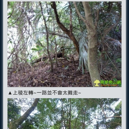
▲上稜左轉~一路並不會太難走~