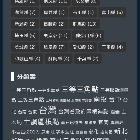
兵庫縣
(1)
奈良縣
(11)
京都府
(8)
滋賀縣
(7)
福井縣
(1)
石川縣
(1)
富山縣
(6)
新潟縣
(2)
長野縣
(2)
群馬縣
(13)
埼玉縣
(5)
東京都
(11)
神奈川縣
(6)
茨城縣
(2)
岐阜縣
(7)
愛知縣
(2)
三重縣
(4)
和歌山縣
(4)
靜岡縣
(4)
千葉縣
(2)
分類雲
三等三角點
一等三角點
三等聯勤測量
一等水準點
南投
台中
二等三角點
台
點
二等聯勤測量點
北市都市計畫
台灣
台灣省政府圖根補點
土
北
嘉義
台南
台東
土調圖根點
木局
宜蘭
基石已遺失
專賣局
基隆市
新北
彰化
小百岳(2017)
山字水泥柱
屏東
控制點
建設廳