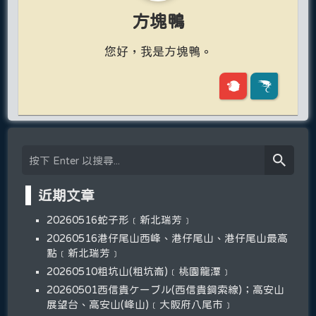
方塊鴨
您好，我是方塊鴨。
近期文章
20260516蛇子形﹝新北瑞芳﹞
20260516港仔尾山西峰、港仔尾山、港仔尾山最高
點﹝新北瑞芳﹞
20260510粗坑山(粗坑崙)﹝桃園龍潭﹞
20260501西信貴ケーブル(西信貴鋼索線)；高安山
展望台、高安山(峰山)﹝大阪府八尾市﹞