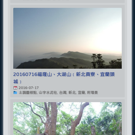
20160716福隆山、大湖山﹝新北貢寮、宜蘭頭
城﹞
2016-07-17
土調圖根點, 山字水泥柱, 台灣, 新北, 宜蘭, 附環景