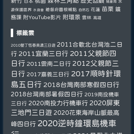
森林三角點
新竹
歷史回顧
桃園
日本
水
殖產局
苗栗
鑛
總督府圖根補點
花蓮
源保護區界
自然石
水資會
附環景
務課
附YouTube影片
雲林
高雄
標籤雲
2011合歡北台灣池二日
2010墾丁恆春美濃三日遊
2011父親節四
2011宜蘭三日行
行
日行
2012父親節三
2011雲南二日行
2017順時針環
日行
2017嘉義三日行
島五日行
2018台灣南部寒假四日行
2018台灣南部暑假四日行
2019南投機車
2020屏東
2020南投力行機車行
三日行
三地門三日遊
2020花東海岸山脈最高
2020逆時鐘環島機車
峰四日行