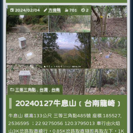
2024/02/04
方塊鴨
701
2
三等三角點
,
台灣
,
台南
20240127牛息山﹝台南龍崎﹞
牛息山 標高133公尺 三等三角點485號 座標:185527,
2536595 ；22.9275056 120.3795013 車行由火焰
山3K岔路取直續行，0.85K岔路取直隨即再取左下，1K