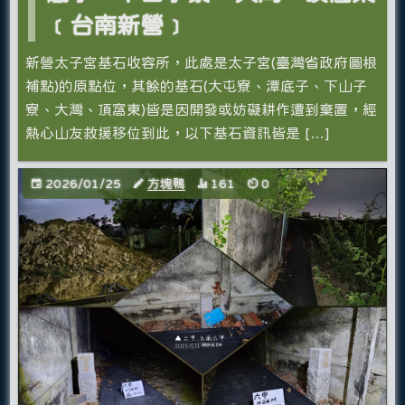
﹝台南新營﹞
新營太子宮基石收容所，此處是太子宮(臺灣省政府圖根
補點)的原點位，其餘的基石(大屯寮、潭底子、下山子
寮、大灣、頂窩東)皆是因開發或妨礙耕作遭到棄置，經
熱心山友救援移位到此，以下基石資訊皆是 […]
2026/01/25
方塊鴨
161
0