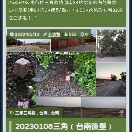
2585498 車行由三角原路回南84線岔路取右往菁寮，
1.4K岔路(南84線0K起點)取左，1.55K岔路取右南82線
往白沙屯 […]
2023/01/13
方塊鴨
551
0
三等三角點
,
台灣
,
台南
20230108三角﹝台南後壁﹞