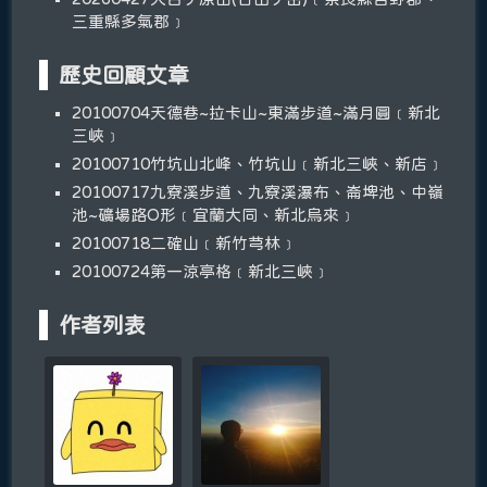
三重縣多氣郡﹞
歷史回顧文章
20100704天德巷~拉卡山~東滿步道~滿月圓﹝新北
三峽﹞
20100710竹坑山北峰、竹坑山﹝新北三峽、新店﹞
20100717九寮溪步道、九寮溪瀑布、崙埤池、中嶺
池~礦場路O形﹝宜蘭大同、新北烏來﹞
20100718二確山﹝新竹芎林﹞
20100724第一涼亭格﹝新北三峽﹞
作者列表