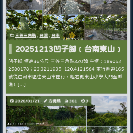
三等三角點
,
台灣
,
台南
20251213凹子腳﹝台南東山﹞
凹子腳 標高36公尺 三等三角點320號 座標：189052,
2580178；23.3211935, 120.4121584 車行縣道165
號從白河市區往東山市區行，經右側東山小學大門至縣
道1 […]
2026/01/21
方塊鴨
361
3