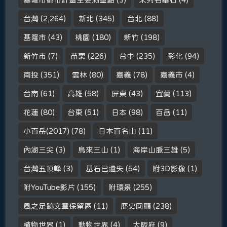
台灣
(2,264)
新北
(345)
台北
(88)
基隆市
(43)
桃園
(180)
新竹
(198)
新竹市
(7)
苗栗
(226)
台中
(235)
彰化
(94)
南投
(351)
雲林
(80)
嘉義
(78)
嘉義市
(4)
台南
(61)
高雄
(58)
屏東
(43)
宜蘭
(113)
花蓮
(80)
台東
(51)
日本
(98)
百岳
(11)
小百岳(2017)
(78)
日本百名山
(11)
內湖三尖
(3)
烏來三山
(1)
海岸山脈三雄
(5)
台灣五頂峰
(3)
基石已遺失
(54)
附3D影像
(1)
附YouTube影片
(155)
附環景
(255)
風之足跡文章保留區
(11)
歷史回顧
(238)
植物世界
(1)
動物世界
(4)
大阪府
(9)