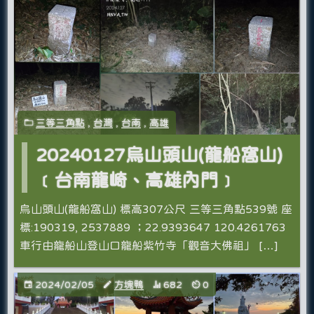
三等三角點
,
台灣
,
台南
,
高雄
20240127烏山頭山(龍船窩山)
﹝台南龍崎、高雄內門﹞
烏山頭山(龍船窩山) 標高307公尺 三等三角點539號 座
標:190319, 2537889 ；22.9393647 120.4261763
車行由龍船山登山口龍船紫竹寺「觀音大佛祖」 […]
2024/02/05
方塊鴨
682
0