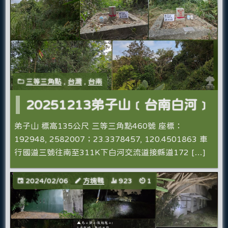
三等三角點
,
台灣
,
台南
20251213弟子山﹝台南白河﹞
弟子山 標高135公尺 三等三角點460號 座標：
192948, 2582007；23.3378457, 120.4501863 車
行國道三號往南至311K下白河交流道接縣道172 […]
2024/02/06
方塊鴨
923
1