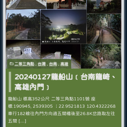
二等三角點
,
台灣
,
台南
,
高雄
20240127龍船山﹝台南龍崎、
高雄內門﹞
龍船山 標高352公尺 二等三角點1101號 座
標:190945, 2539305 ；22.9521813 120.4322268
車行182線往內門方向過五間橋後至26.8K岔路取左往
五間 […]