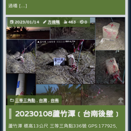
過橋 […]
2023/01/14
方塊鴨
463
0
三等三角點
,
台灣
,
台南
20230108蘆竹潭﹝台南後壁﹞
蘆竹潭 標高13公尺 三等三角點336號 GPS:177925,