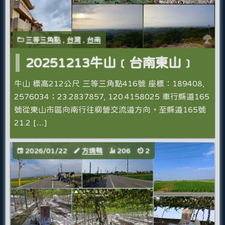
三等三角點
,
台灣
,
台南
20251213牛山﹝台南東山﹞
牛山 標高212公尺 三等三角點416號 座標：189408,
2576034；23.2837857, 120.4158025 車行縣道165
號從東山市區向南行往柳營交流道方向，至縣道165號
21.2 […]
2026/01/22
方塊鴨
206
2