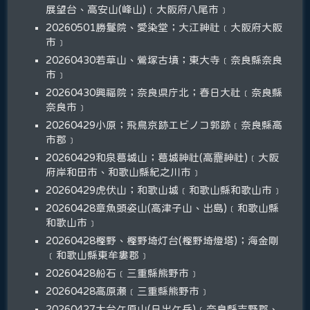
展望台、高安山(峰山)﹝大阪府八尾市﹞
20260501勝鬘院、愛染堂；大江神社﹝大阪府大阪
市﹞
20260430若草山、鶯塚古墳；東大寺﹝奈良縣奈良
市﹞
20260430興福院；奈良県庁北；春日大社﹝奈良縣
奈良市﹞
20260429小原；飛鳥京跡エビノコ郭跡﹝奈良縣高
市郡﹞
20260429和泉葛城山；葛城神社(高龗神社)﹝大阪
府岸和田市、和歌山縣紀之川市﹞
20260429虎伏山；和歌山城﹝和歌山縣和歌山市﹞
20260428章魚頭姿山(高津子山、出島)﹝和歌山縣
和歌山市﹞
20260428樫野、樫野埼灯台(樫野埼燈塔)；海金剛
﹝和歌山縣東牟婁郡﹞
20260428船石﹝三重縣熊野市﹞
20260428高原瀬﹝三重縣熊野市﹞
20260427大台ケ原山(日出ケ岳)﹝奈良縣吉野郡、