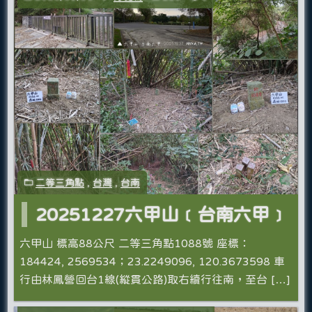
二等三角點
,
台灣
,
台南
20251227六甲山﹝台南六甲﹞
六甲山 標高88公尺 二等三角點1088號 座標：
184424, 2569534；23.2249096, 120.3673598 車
行由林鳳營回台1線(縱貫公路)取右續行往南，至台 […]