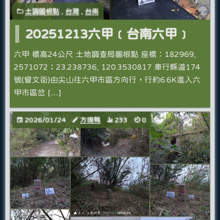
土調圖根點
,
台灣
,
台南
20251213六甲﹝台南六甲﹞
六甲 標高24公尺 土地調查局圖根點 座標：182969,
2571072；23.238736, 120.3530817 車行縣道174
號(曾文街)由尖山往六甲市區方向行，行約6.6K進入六
甲市區岔 […]
2026/01/24
方塊鴨
233
0