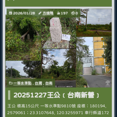
2026/01/28
方塊鴨
197
0
一等水準點
,
台灣
,
台南
20251227王公﹝台南新營﹞
王公 標高15公尺 一等水準點9810號 座標：180194,
2579061；23.3107648, 120.3255971 車行縣道172