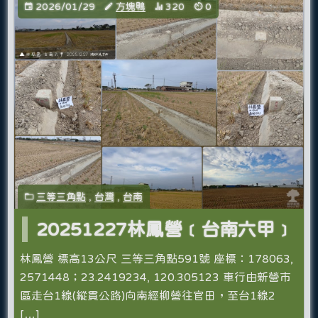
2026/01/29
方塊鴨
320
0
三等三角點
,
台灣
,
台南
20251227林鳳營﹝台南六甲﹞
林鳳營 標高13公尺 三等三角點591號 座標：178063,
2571448；23.2419234, 120.305123 車行由新營市
區走台1線(縱貫公路)向南經柳營往官田，至台1線2
[…]