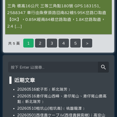
三角 標高16公尺 三等三角點180號 GPS:183151,
2588347 車行由魚寮原路回南82線5.95K岔路口取直
【0K】，0.85K經南84線岔路取直，1.8K岔路取直，
2.4 […]
1
2
3
4
5
>
共 5 頁
近期文章
20260516蛇子形﹝新北瑞芳﹞
20260516港仔尾山西峰、港仔尾山、港仔尾山最高
點﹝新北瑞芳﹞
20260510粗坑山(粗坑崙)﹝桃園龍潭﹞
20260501西信貴ケーブル(西信貴鋼索線)；高安山