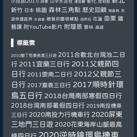
新北
彰化
小百岳(2017)
山字水泥柱
屏東
控制點
建設廳
森林三角點
新竹
歷史回顧
桃園
日本
水
殖產局
苗栗
鑛
總督府圖根補點
花蓮
源保護區界
自然石
水資會
附環景
務課
附YouTube影片
雲林
高雄
標籤雲
2011合歡北台灣池二日
2010墾丁恆春美濃三日遊
2011父親節四
2011宜蘭三日行
行
日行
2012父親節三
2011雲南二日行
2017順時針環
日行
2017嘉義三日行
島五日行
2018台灣南部寒假四日行
2018台灣南部暑假四日行
2019南投機車
2020屏東
2020南投力行機車行
三日行
三地門三日遊
2020花東海岸山脈最高
2020逆時鐘環島機車
峰四日行