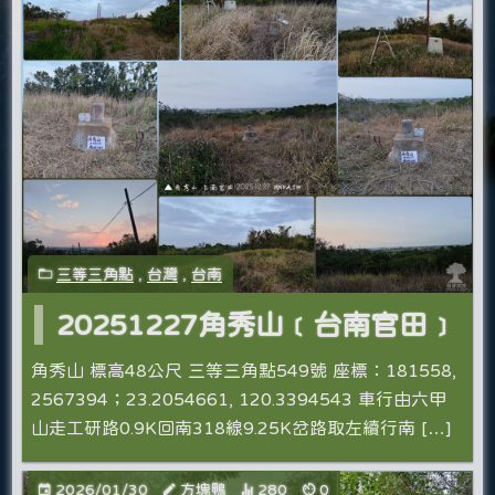
三等三角點
,
台灣
,
台南
20251227角秀山﹝台南官田﹞
角秀山 標高48公尺 三等三角點549號 座標：181558,
2567394；23.2054661, 120.3394543 車行由六甲
山走工研路0.9K回南318線9.25K岔路取左續行南 […]
2026/01/30
方塊鴨
280
0