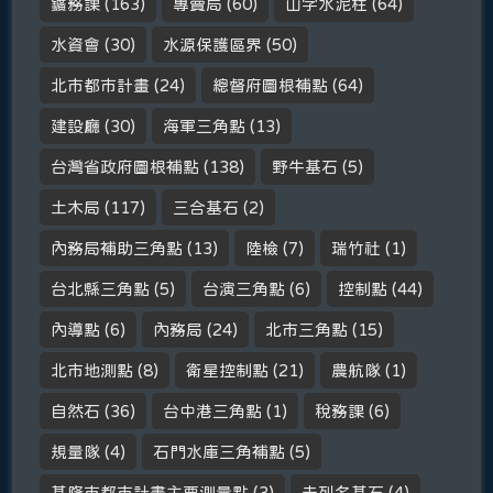
鑛務課
(163)
專賣局
(60)
山字水泥柱
(64)
水資會
(30)
水源保護區界
(50)
北市都市計畫
(24)
總督府圖根補點
(64)
建設廳
(30)
海軍三角點
(13)
台灣省政府圖根補點
(138)
野牛基石
(5)
土木局
(117)
三合基石
(2)
內務局補助三角點
(13)
陸檢
(7)
瑞竹社
(1)
台北縣三角點
(5)
台演三角點
(6)
控制點
(44)
內導點
(6)
內務局
(24)
北市三角點
(15)
北市地測點
(8)
衛星控制點
(21)
農航隊
(1)
自然石
(36)
台中港三角點
(1)
稅務課
(6)
規量隊
(4)
石門水庫三角補點
(5)
基隆市都市計畫主要測量點
(3)
未列名基石
(4)