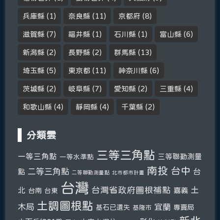
兵庫縣
(1)
奈良縣
(11)
京都府
(8)
滋賀縣
(7)
福井縣
(1)
石川縣
(1)
富山縣
(6)
新潟縣
(2)
長野縣
(2)
群馬縣
(13)
埼玉縣
(5)
東京都
(11)
神奈川縣
(6)
茨城縣
(2)
岐阜縣
(7)
愛知縣
(2)
三重縣
(4)
和歌山縣
(4)
靜岡縣
(4)
千葉縣
(2)
分類雲
三等三角點
一等三角點
三等聯勤測量
一等水準點
南投
台中
二等三角點
台
點
二等聯勤測量點
北市都市計畫
台灣
台灣省政府圖根補點
土
北
嘉義
台南
台東
土調圖根點
木局
宜蘭
基石已遺失
專賣局
基隆市