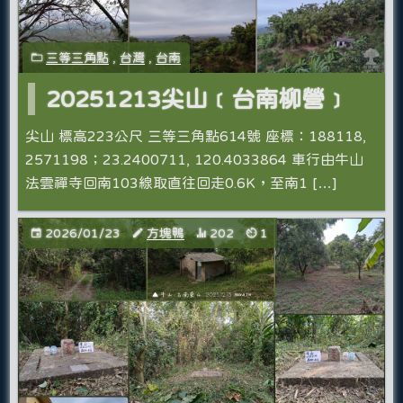
三等三角點
,
台灣
,
台南
20251213尖山﹝台南柳營﹞
尖山 標高223公尺 三等三角點614號 座標：188118,
2571198；23.2400711, 120.4033864 車行由牛山
法雲禪寺回南103線取直往回走0.6K，至南1 […]
2026/01/23
方塊鴨
202
1