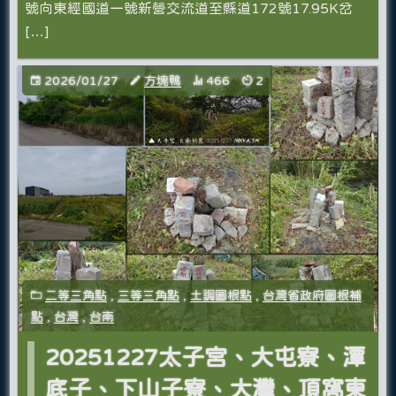
號向東經國道一號新營交流道至縣道172號17.95K岔
[…]
2026/01/27
方塊鴨
466
2
二等三角點
,
三等三角點
,
土調圖根點
,
台灣省政府圖根補
點
,
台灣
,
台南
20251227太子宮、大屯寮、潭
底子、下山子寮、大灣、頂窩東