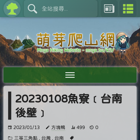
20230108魚寮﹝台南
後壁﹞
2023/01/13
方塊鴨
499
0
三等三角點
,
台灣
,
台南