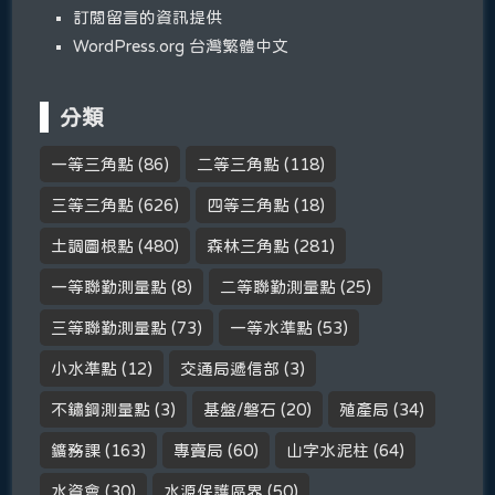
訂閱留言的資訊提供
WordPress.org 台灣繁體中文
分類
一等三角點
(86)
二等三角點
(118)
三等三角點
(626)
四等三角點
(18)
土調圖根點
(480)
森林三角點
(281)
一等聯勤測量點
(8)
二等聯勤測量點
(25)
三等聯勤測量點
(73)
一等水準點
(53)
小水準點
(12)
交通局遞信部
(3)
不鏽鋼測量點
(3)
基盤/磐石
(20)
殖產局
(34)
鑛務課
(163)
專賣局
(60)
山字水泥柱
(64)
水資會
(30)
水源保護區界
(50)