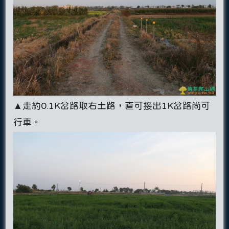
▲走約0.1K岔路取右土路，直可接出1K岔路尚可
行車。