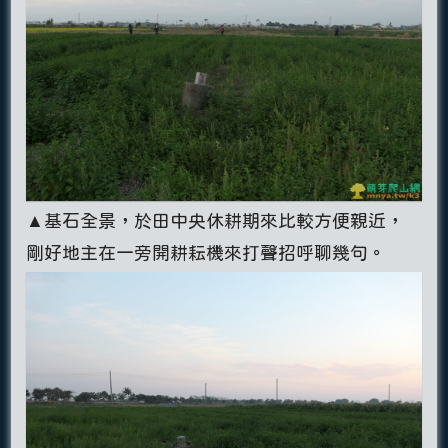
▲基石全景，於田中央休耕期來比較方便親近，
剛好地主在一旁開耕耘機來打聲招呼聊幾句。