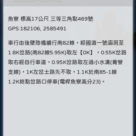
魚寮 標高17公尺 三等三角點469號
GPS:182106, 2585491
車行由後壁陸橋續行南82線，經國道一號涵洞至
1.8K岔路(南82線5.95K)取左【0K】，0.55K岔路
取右經自行車道，0.95K岔路取左過小水溝(菁寮
支線)，1K左岔土路先不取，1.1K於南85-1線
1.2K終點岔路口停車(電桿魚寮高分23)。