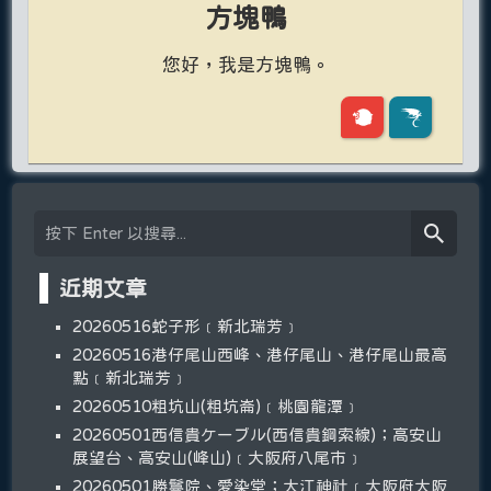
方塊鴨
您好，我是方塊鴨。
近期文章
20260516蛇子形﹝新北瑞芳﹞
20260516港仔尾山西峰、港仔尾山、港仔尾山最高
點﹝新北瑞芳﹞
20260510粗坑山(粗坑崙)﹝桃園龍潭﹞
20260501西信貴ケーブル(西信貴鋼索線)；高安山
展望台、高安山(峰山)﹝大阪府八尾市﹞
20260501勝鬘院、愛染堂；大江神社﹝大阪府大阪