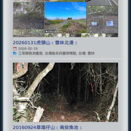
20260131虎頭山﹝雲林北港﹞
2026-02-15
三等聯勤測量點, 台灣省政府圖根補點, 台灣, 雲林
20160924草塌仔山﹝南投魚池﹞