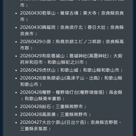
市﹞
20260430若草山、鶯塚古墳；東大寺﹝奈良縣奈良
市﹞
20260430興福院；奈良県庁北；春日大社﹝奈良縣
奈良市﹞
20260429小原；飛鳥京跡エビノコ郭跡﹝奈良縣高
市郡﹞
20260429和泉葛城山；葛城神社(高龗神社)﹝大阪
府岸和田市、和歌山縣紀之川市﹞
20260429虎伏山；和歌山城﹝和歌山縣和歌山市﹞
20260428章魚頭姿山(高津子山、出島)﹝和歌山縣
和歌山市﹞
20260428樫野、樫野埼灯台(樫野埼燈塔)；海金剛
﹝和歌山縣東牟婁郡﹞
20260428船石﹝三重縣熊野市﹞
20260428高原瀬﹝三重縣熊野市﹞
20260427大台ケ原山(日出ケ岳)﹝奈良縣吉野郡、
三重縣多氣郡﹞