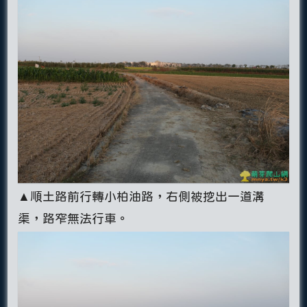
▲順土路前行轉小柏油路，右側被挖出一道溝
渠，路窄無法行車。