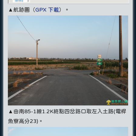
▲航跡圖（
GPX 下載
）。
▲由南85-1線1.2K終點四岔路口取左入土路(電桿
魚寮高分23)。