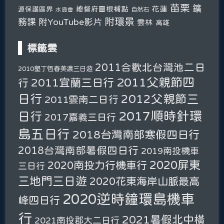
苗栗
鑛
總督府圖根補點
花蓮
源保護區界
自然石
水資會
附環景
務課
附YouTube影片
雲林
高雄
標籤雲
2011合歡北台灣池二日
2010墾丁恆春美濃三日遊
2011父親節四
2011宜蘭三日行
行
日行
2012父親節三
2011雲南二日行
2017順時針環
日行
2017嘉義三日行
島五日行
2018台灣南部寒假四日行
2018台灣南部暑假四日行
2019南投機車
2020屏東
2020南投力行機車行
三日行
三地門三日遊
2020花東海岸山脈最高
2020逆時鐘環島機車
峰四日行
行
2021暑假北中橫
2021南投郡大二日行