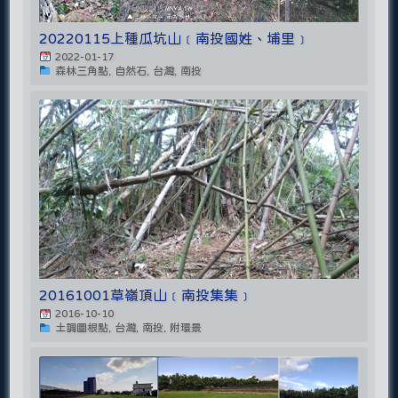
20220115上種瓜坑山﹝南投國姓、埔里﹞
2022-01-17
森林三角點, 自然石, 台灣, 南投
20161001草嶺頂山﹝南投集集﹞
2016-10-10
土調圖根點, 台灣, 南投, 附環景