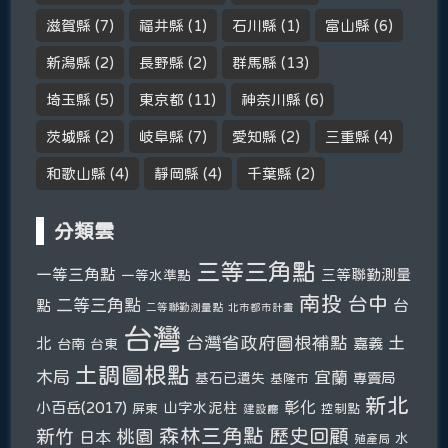
滋賀縣
(7)
福井縣
(1)
石川縣
(1)
富山縣
(6)
新潟縣
(2)
長野縣
(2)
群馬縣
(13)
埼玉縣
(5)
東京都
(11)
神奈川縣
(6)
茨城縣
(2)
岐阜縣
(7)
愛知縣
(2)
三重縣
(4)
和歌山縣
(4)
靜岡縣
(4)
千葉縣
(2)
分類雲
三等三角點
一等三角點
三等聯勤測量
一等水準點
南投
台中
二等三角點
台
點
二等聯勤測量點
北市都市計畫
台灣
台灣省政府圖根補點
土
北
嘉義
台南
台東
土調圖根點
木局
宜蘭
基石已遺失
專賣局
基隆市
新北
彰化
小百岳(2017)
山字水泥柱
屏東
控制點
建設廳
森林三角點
新竹
歷史回顧
桃園
日本
水
殖產局