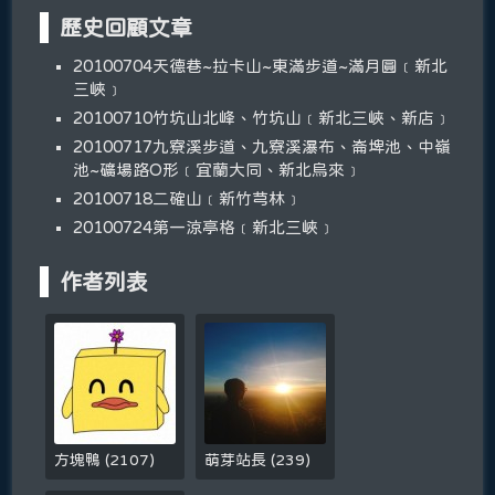
歷史回顧文章
20100704天德巷~拉卡山~東滿步道~滿月圓﹝新北
三峽﹞
20100710竹坑山北峰、竹坑山﹝新北三峽、新店﹞
20100717九寮溪步道、九寮溪瀑布、崙埤池、中嶺
池~礦場路O形﹝宜蘭大同、新北烏來﹞
20100718二確山﹝新竹芎林﹞
20100724第一涼亭格﹝新北三峽﹞
作者列表
方塊鴨
(
2107
)
萌芽站長
(
239
)