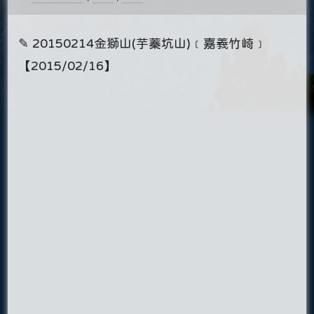
✎ 20150214金獅山(芋蓁坑山)﹝嘉義竹崎﹞
【2015/02/16】