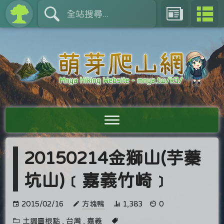
20150214金獅山(芋蓁
坑山)﹝嘉義竹崎﹞
2015/02/16
方塊鴨
1,383
0
土調圖根點
,
台灣
,
嘉義