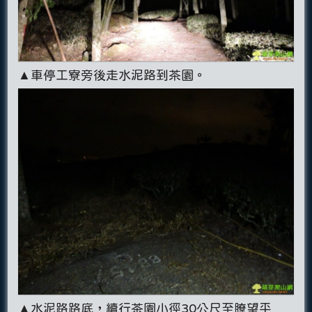
▲車停工寮旁後走水泥路到茶園。
▲水泥路路底，續行茶園小徑30公尺至瞭望平