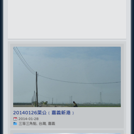
20140126菜公﹝嘉義新港﹞
2014-01-28
三等三角點, 台灣, 嘉義