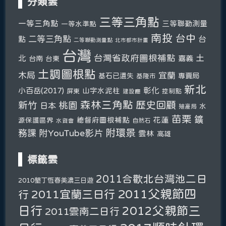
分類雲
三等三角點
一等三角點
三等聯勤測量
一等水準點
南投
台中
二等三角點
台
點
二等聯勤測量點
北市都市計畫
台灣
台灣省政府圖根補點
土
北
嘉義
台南
台東
土調圖根點
木局
宜蘭
基石已遺失
專賣局
基隆市
新北
彰化
小百岳(2017)
山字水泥柱
屏東
控制點
建設廳
森林三角點
新竹
歷史回顧
桃園
日本
水
殖產局
苗栗
鑛
總督府圖根補點
花蓮
源保護區界
自然石
水資會
附環景
務課
附YouTube影片
雲林
高雄
標籤雲
2011合歡北台灣池二日
2010墾丁恆春美濃三日遊
2011父親節四
2011宜蘭三日行
行
日行
2012父親節三
2011雲南二日行