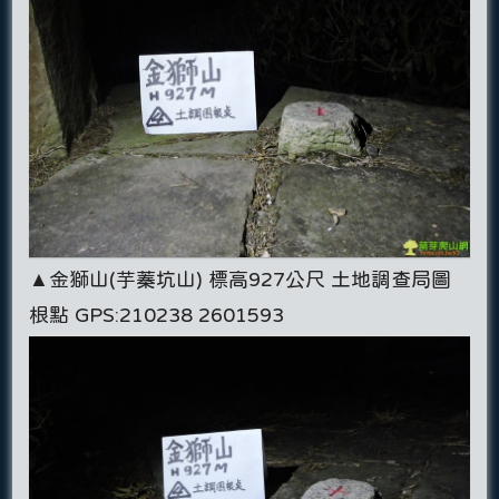
▲金獅山(芋蓁坑山) 標高927公尺 土地調查局圖
根點 GPS:210238 2601593