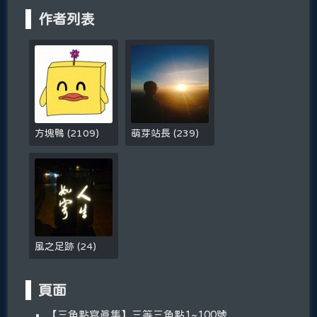
作者列表
方塊鴨
(
2109
)
萌芽站長
(
239
)
風之足跡
(
24
)
頁面
【三角點寫真集】三等三角點1~100號