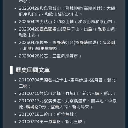
市郡﹞
20260429和泉葛城山；葛城神社(高龗神社)﹝大阪
府岸和田市、和歌山縣紀之川市﹞
20260429虎伏山；和歌山城﹝和歌山縣和歌山市﹞
20260428章魚頭姿山(高津子山、出島)﹝和歌山縣
和歌山市﹞
20260428樫野、樫野埼灯台(樫野埼燈塔)；海金剛
﹝和歌山縣東牟婁郡﹞
20260428船石﹝三重縣熊野市﹞
歷史回顧文章
20100704天德巷~拉卡山~東滿步道~滿月圓﹝新北
三峽﹞
20100710竹坑山北峰、竹坑山﹝新北三峽、新店﹞
20100717九寮溪步道、九寮溪瀑布、崙埤池、中嶺
池~礦場路O形﹝宜蘭大同、新北烏來﹞
20100718二確山﹝新竹芎林﹞
20100724第一涼亭格﹝新北三峽﹞