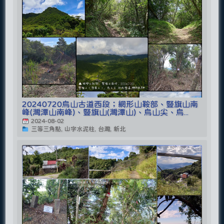
20240720烏山古道西段；網形山鞍部、豎旗山南
峰(灣潭山南峰)、豎旗山(灣潭山)、烏山尖、烏...
2024-08-02
三等三角點, 山字水泥柱, 台灣, 新北