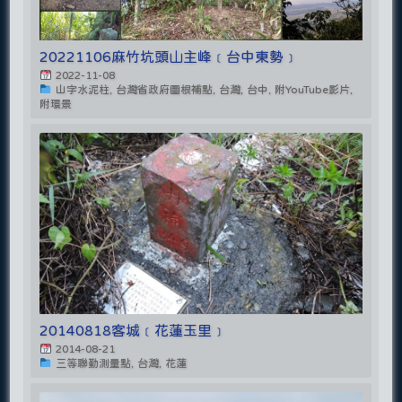
20221106麻竹坑頭山主峰﹝台中東勢﹞
2022-11-08
山字水泥柱, 台灣省政府圖根補點, 台灣, 台中, 附YouTube影片,
附環景
20140818客城﹝花蓮玉里﹞
2014-08-21
三等聯勤測量點, 台灣, 花蓮