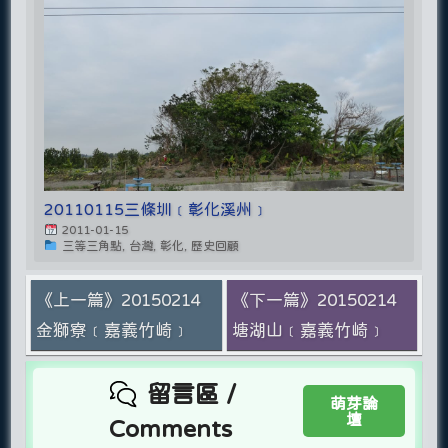
20110115三條圳﹝彰化溪州﹞
2011-01-15
三等三角點, 台灣, 彰化, 歷史回顧
《上一篇》20150214
《下一篇》20150214
金獅寮﹝嘉義竹崎﹞
塘湖山﹝嘉義竹崎﹞
留言區 /
萌芽論
壇
Comments