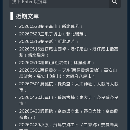
近期文章
20260523蛇子崙山﹝新北瑞芳﹞
20260523三爪子坑山﹝新北瑞芳﹞
20260516蛇子形﹝新北瑞芳﹞
20260516港仔尾山西峰、港仔尾山、港仔尾山最高
點﹝新北瑞芳﹞
20260510粗坑山(粗坑崙)﹝桃園龍潭﹞
20260501西信貴ケーブル(西信貴鋼索線)；高安山
展望台、高安山(峰山)﹝大阪府八尾市﹞
20260501勝鬘院、愛染堂；大江神社﹝大阪府大阪
市﹞
20260430若草山、鶯塚古墳；東大寺﹝奈良縣奈良
市﹞
20260430興福院；奈良県庁北；春日大社﹝奈良縣
奈良市﹞
20260429小原；飛鳥京跡エビノコ郭跡﹝奈良縣高