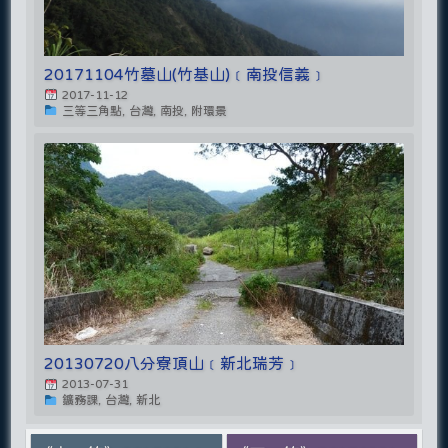
20171104竹墓山(竹基山)﹝南投信義﹞
2017-11-12
三等三角點, 台灣, 南投, 附環景
20130720八分寮頂山﹝新北瑞芳﹞
2013-07-31
鑛務課, 台灣, 新北