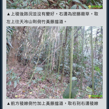
▲上稜後路況並沒有變好，右邊為密藤蕨草，取
左上往天冷山則倒竹黃藤擋道。
▲前方稜線倒竹加上黃藤擋道，取右到右邊稜線