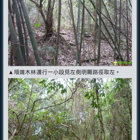
▲順雜木林邊行一小段見左側明顯路徑取左。