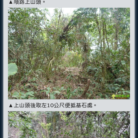
▲順路上山頭。
▲上山頭後取左10公尺便抵基石處。