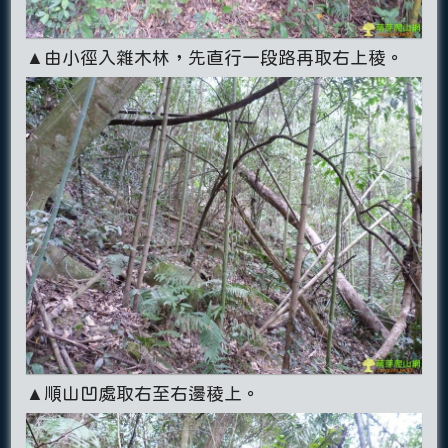
▲由小徑入雜木林，先直行一段路再取右上稜。
▲順山凹處取右至右邊稜上。