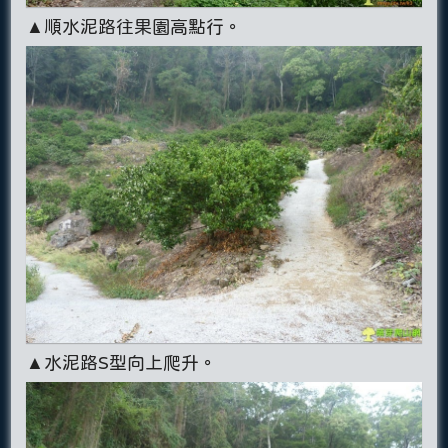
▲順水泥路往果園高點行。
▲水泥路S型向上爬升。