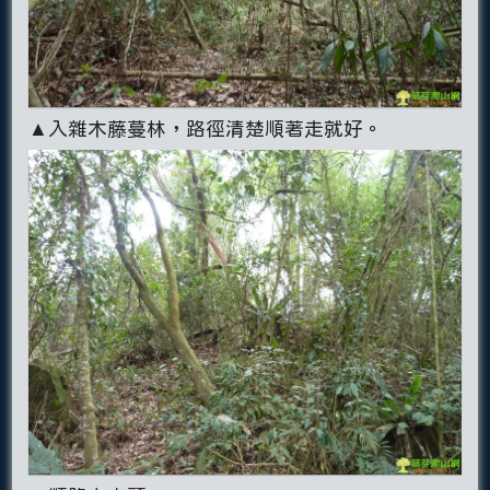
▲入雜木藤蔓林，路徑清楚順著走就好。