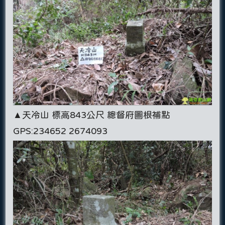
▲天冷山 標高843公尺 總督府圖根補點
GPS:234652 2674093