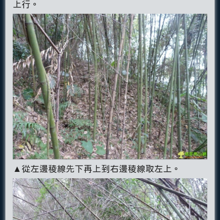
上行。
▲從左邊稜線先下再上到右邊稜線取左上。