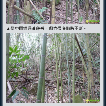
▲從中間鑽過黃藤叢，倒竹很多鑽跨不斷。