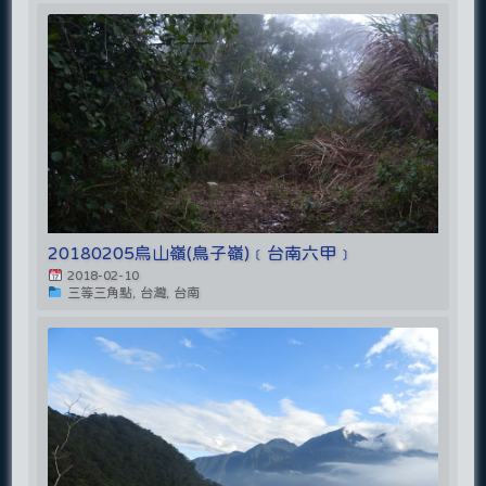
20180205烏山嶺(鳥子嶺)﹝台南六甲﹞
2018-02-10
三等三角點, 台灣, 台南