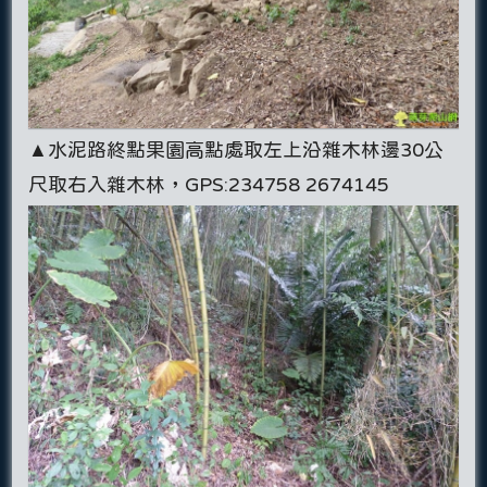
▲水泥路終點果園高點處取左上沿雜木林邊30公
尺取右入雜木林，GPS:234758 2674145