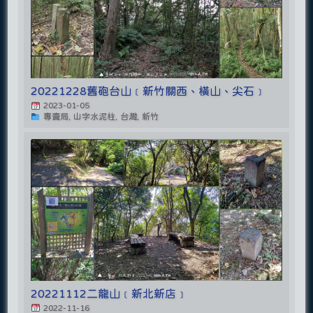
20221228舊砲台山﹝新竹關西、橫山、尖石﹞
2023-01-05
專賣局, 山字水泥柱, 台灣, 新竹
20221112二龍山﹝新北新店﹞
2022-11-16