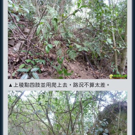
▲上稜點四肢並用爬上去，路況不算太差。