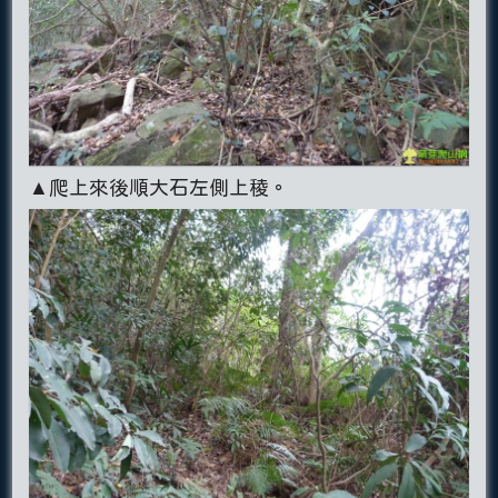
▲爬上來後順大石左側上稜。