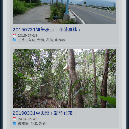
20150721知矢漢山﹝花蓮鳳林﹞
2015-07-24
三等三角點, 台灣, 花蓮, 附環景
20190331中央寮﹝新竹竹東﹞
2019-04-01
鑛務課, 台灣, 新竹