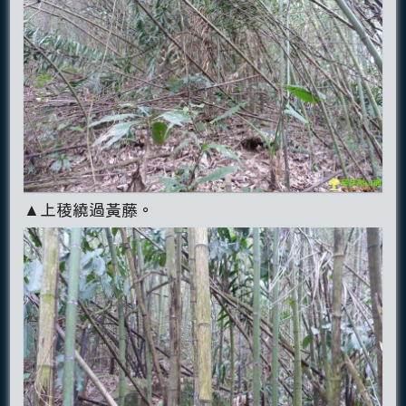
▲上稜繞過黃藤。