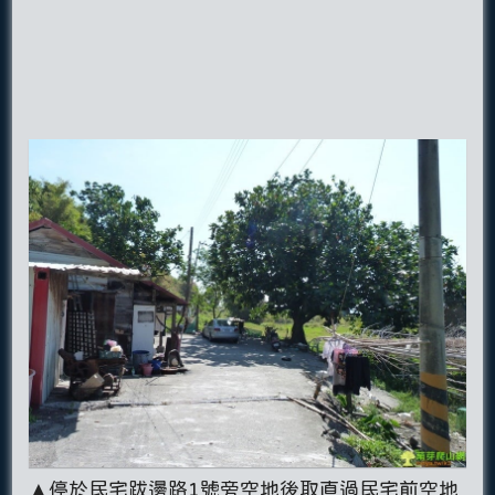
▲停於民宅跋邊路1號旁空地後取直過民宅前空地