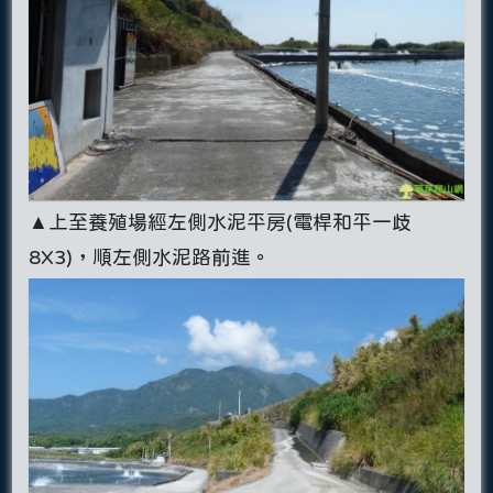
▲上至養殖場經左側水泥平房(電桿和平一歧
8X3)，順左側水泥路前進。