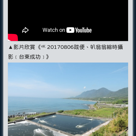
▲影片欣賞《⁴ᴷ 20170806跋便、叭翁翁縮時攝
影﹝台東成功﹞》