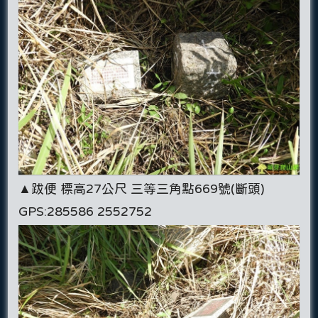
▲跋便 標高27公尺 三等三角點669號(斷頭)
GPS:285586 2552752