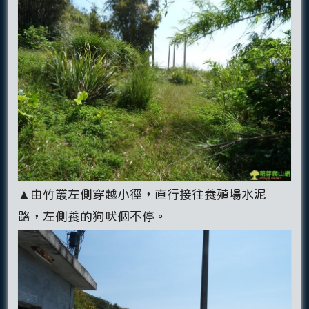
▲由竹叢左側穿越小徑，直行接往養殖場水泥
路，左側養的狗吠個不停。