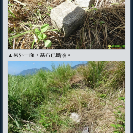
▲另外一面，基石已斷頭。