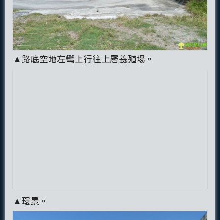
▲路底空地左彎上行往上層養殖場。
▲環景。