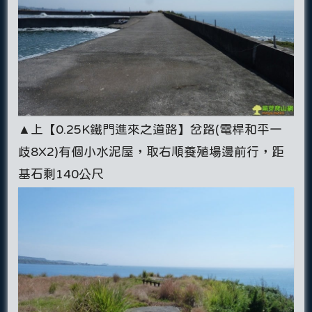
▲上【0.25K鐵門進來之道路】岔路(電桿和平一
歧8X2)有個小水泥屋，取右順養殖場邊前行，距
基石剩140公尺