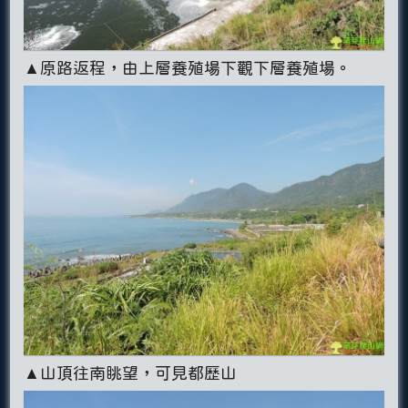
▲原路返程，由上層養殖場下觀下層養殖場。
▲山頂往南眺望，可見都歷山