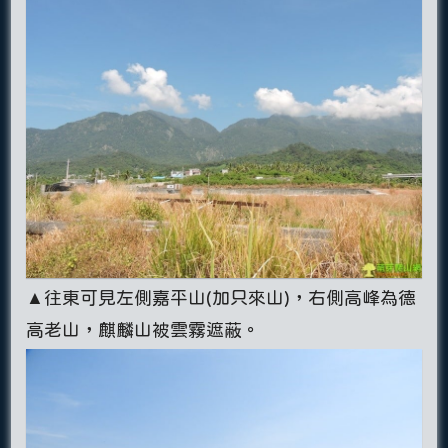
▲往東可見左側嘉平山(加只來山)，右側高峰為德
高老山，麒麟山被雲霧遮蔽。