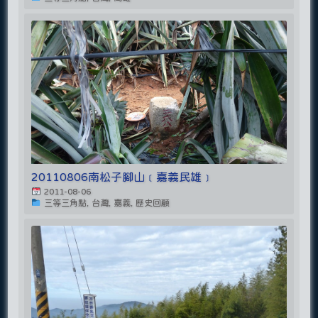
20110806南松子腳山﹝嘉義民雄﹞
2011-08-06
三等三角點, 台灣, 嘉義, 歷史回顧