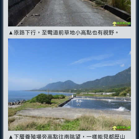
▲原路下行，至彎道前草地小高點也有視野。
▲下層養殖場旁高點往南眺望，一樣能見都歷山