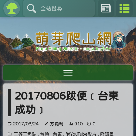
20170806跋便﹝台東
成功﹞
2017/08/24
方塊鴨
910
0
三等三角點
,
台灣
,
台東
,
附YouTube影片
,
附環景