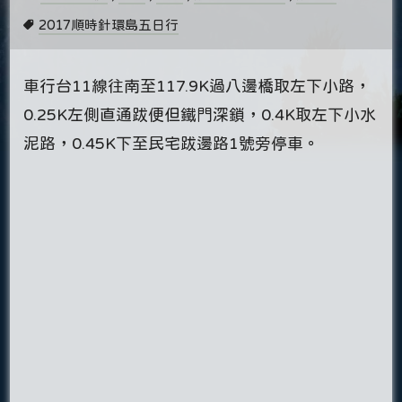
2017順時針環島五日行
車行台11線往南至117.9K過八邊橋取左下小路，
0.25K左側直通跋便但鐵門深鎖，0.4K取左下小水
泥路，0.45K下至民宅跋邊路1號旁停車。