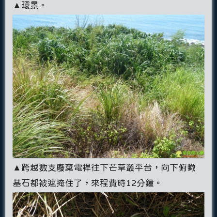
▲環景。
▲跨越數支廢棄電桿往下芒草叢平台，向下俯瞰
基石都被遮掩住了，來程費時12分鐘。