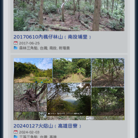
20170610內楓仔林山﹝南投埔里﹞
2017-06-25
森林三角點, 台灣, 南投, 附環景
20240127火焰山﹝高雄田寮﹞
2024-02-03
三等三角點, 台灣, 高雄