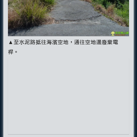
▲至水泥路抵往海濱空地，通往空地邊廢棄電
桿。