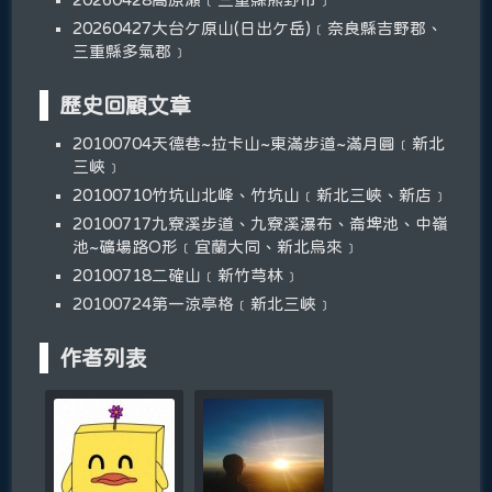
20260427大台ケ原山(日出ケ岳)﹝奈良縣吉野郡、
三重縣多氣郡﹞
歷史回顧文章
20100704天德巷~拉卡山~東滿步道~滿月圓﹝新北
三峽﹞
20100710竹坑山北峰、竹坑山﹝新北三峽、新店﹞
20100717九寮溪步道、九寮溪瀑布、崙埤池、中嶺
池~礦場路O形﹝宜蘭大同、新北烏來﹞
20100718二確山﹝新竹芎林﹞
20100724第一涼亭格﹝新北三峽﹞
作者列表