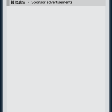
贊助廣告 ‧ Sponsor advertisements