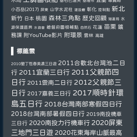
基石已遺失
專賣局
基隆市
新北
彰化
小百岳(2017)
山字水泥柱
屏東
控制點
建設廳
森林三角點
新竹
歷史回顧
桃園
日本
水
殖產局
苗栗
鑛
總督府圖根補點
花蓮
源保護區界
自然石
水資會
附環景
務課
附YouTube影片
雲林
高雄
標籤雲
2011合歡北台灣池二日
2010墾丁恆春美濃三日遊
2011父親節四
2011宜蘭三日行
行
日行
2012父親節三
2011雲南二日行
2017順時針環
日行
2017嘉義三日行
島五日行
2018台灣南部寒假四日行
2018台灣南部暑假四日行
2019南投機車
2020屏東
2020南投力行機車行
三日行
三地門三日遊
2020花東海岸山脈最高