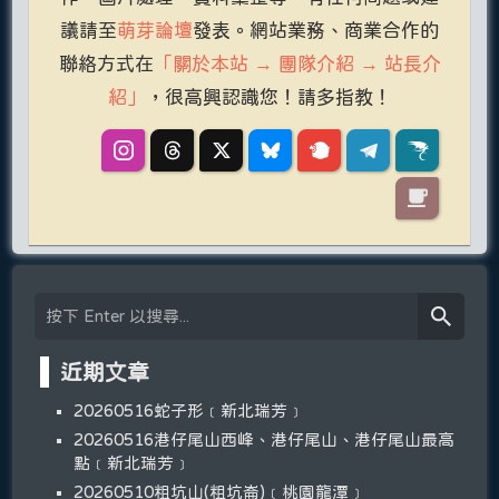
議請至
萌芽論壇
發表。網站業務、商業合作的
聯絡方式在
「關於本站 → 團隊介紹 → 站長介
紹」
，很高興認識您！請多指教！
近期文章
20260516蛇子形﹝新北瑞芳﹞
20260516港仔尾山西峰、港仔尾山、港仔尾山最高
點﹝新北瑞芳﹞
20260510粗坑山(粗坑崙)﹝桃園龍潭﹞