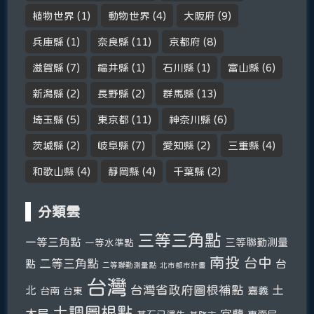
植物世界
(1)
動物世界
(4)
大阪府
(9)
兵庫縣
(1)
奈良縣
(11)
京都府
(8)
滋賀縣
(7)
福井縣
(1)
石川縣
(1)
富山縣
(6)
新潟縣
(2)
長野縣
(2)
群馬縣
(13)
埼玉縣
(5)
東京都
(11)
神奈川縣
(6)
茨城縣
(2)
岐阜縣
(7)
愛知縣
(2)
三重縣
(4)
和歌山縣
(4)
靜岡縣
(4)
千葉縣
(2)
分類雲
三等三角點
一等三角點
三等聯勤測量
一等水準點
南投
台中
二等三角點
台
點
二等聯勤測量點
北市都市計畫
台灣
台灣省政府圖根補點
土
北
嘉義
台南
台東
土調圖根點
木局
宜蘭