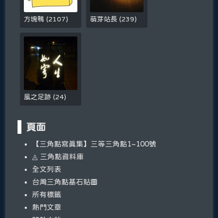
方塊鴨
(
2107
)
萌芽站長
(
239
)
風之足跡
(
24
)
頁面
【三角點寫真集】三等三角點1~100號
◬ 三角點資料庫
全文列表
台灣三角點基石貼圖
所有標籤
熱門文章