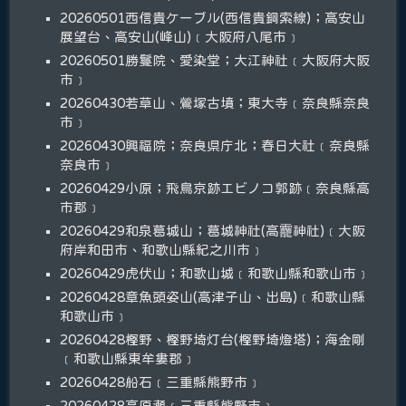
20260501西信貴ケーブル(西信貴鋼索線)；高安山
展望台、高安山(峰山)﹝大阪府八尾市﹞
20260501勝鬘院、愛染堂；大江神社﹝大阪府大阪
市﹞
20260430若草山、鶯塚古墳；東大寺﹝奈良縣奈良
市﹞
20260430興福院；奈良県庁北；春日大社﹝奈良縣
奈良市﹞
20260429小原；飛鳥京跡エビノコ郭跡﹝奈良縣高
市郡﹞
20260429和泉葛城山；葛城神社(高龗神社)﹝大阪
府岸和田市、和歌山縣紀之川市﹞
20260429虎伏山；和歌山城﹝和歌山縣和歌山市﹞
20260428章魚頭姿山(高津子山、出島)﹝和歌山縣
和歌山市﹞
20260428樫野、樫野埼灯台(樫野埼燈塔)；海金剛
﹝和歌山縣東牟婁郡﹞
20260428船石﹝三重縣熊野市﹞
20260428高原瀬﹝三重縣熊野市﹞