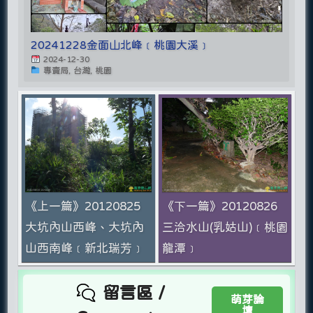
20241228金面山北峰﹝桃園大溪﹞
2024-12-30
專賣局, 台灣, 桃園
《上一篇》20120825
《下一篇》20120826
大坑內山西峰、大坑內
三洽水山(乳姑山)﹝桃園
山西南峰﹝新北瑞芳﹞
龍潭﹞
留言區 /
萌芽論
壇