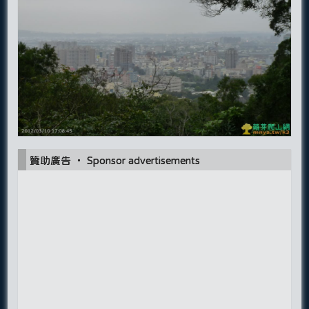
贊助廣告 ‧ Sponsor advertisements