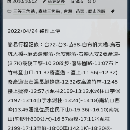
2010/10/02
萌芽站長
855
0
三等三角點
,
森林三角點
,
台灣
,
苗栗
,
歷史回顧
2022/04/24 整理上傳
簡易行程記錄：台72-台3-苗58-白布帆大橋-烏石
坑大橋--麻必浩部落-永安部落-右轉大安2號產道-
(2.7K)最後工寮-10:20啟步-廢果園路-11:07右上
竹林登山口-11:37廢產道，直上-11:56(~12:32)
廢產道密芒遇長腳蜂窩-12:32改高遶竹林-12:45
接上獵徑-12:57水泥柱2199-13:12水泥柱山字保
2197-13:14山字水泥柱-13:24(~14:18)南坑山西
峰(13:45遇幾位原住民下山)-15:36(~16:10)南坑
山(約爬升800公尺)-16:57西峰-17:11水泥柱
2199-17:13雨區-18:00車(142.1K)-18:20返-