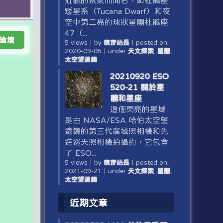
壯觀的景象而聞名，如杜鵑座
矮星系（Tucana Dwarf）和夜
空中第二亮的球狀星團杜鵑座
47（...
論壇
5 views
｜
by
萌芽站長
｜
posted on
2020-09-05
｜
under
天文探索
,
星團
,
太空望遠鏡
20210920 ESO
520-21 關於星
團和星座
這個閃亮的星域
是由 NASA/ESA 哈伯太空望
遠鏡的第三代廣域照相機和先
進巡天照相機拍攝的，它包含
了 ESO...
5 views
｜
by
萌芽站長
｜
posted on
2021-09-21
｜
under
天文探索
,
星團
,
太空望遠鏡
近期文章