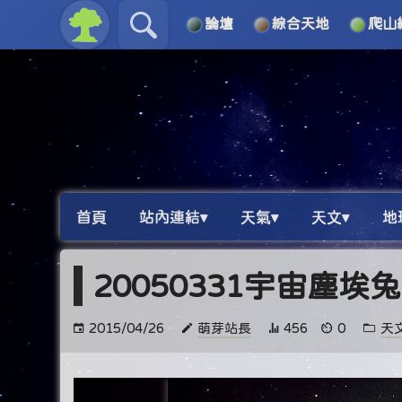
論壇
綜合天地
爬山
關於
導覽
首頁
站內連結▾
天氣▾
天文▾
地
20050331宇宙塵埃
2015/04/26
萌芽站長
456
0
天