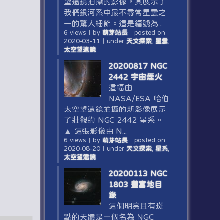
望遠鏡拍攝的影像，其展示了
我們銀河系中最不尋常星雲之
一的驚人細節。這是編號為...
6 views
｜
by
萌芽站長
｜
posted on
2020-03-11
｜
under
天文探索
,
星雲
,
太空望遠鏡
20200817 NGC
2442 宇宙煙火
這幅由
NASA/ESA 哈伯
太空望遠鏡拍攝的新影像展示
了壯觀的 NGC 2442 星系。
▲ 這張影像由 N...
6 views
｜
by
萌芽站長
｜
posted on
2020-08-20
｜
under
天文探索
,
星系
,
太空望遠鏡
20200113 NGC
1803 豐富地目
錄
這個明亮且有斑
點的天體是一個名為 NGC