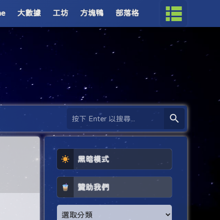
me
大數據
工坊
方塊鴨
部落格
黑暗模式
贊助我們