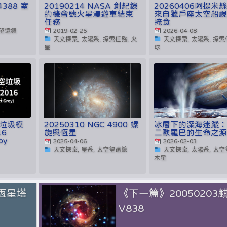
4388 室
20190214 NASA 創紀錄
20260406阿提米
的機會號火星漫遊車結束
來自獵戶座太空船
任務
掩食
空望遠鏡
2019-02-25
2026-04-08
天文探索, 太陽系, 探索任務, 火
天文探索, 太陽系, 探索
星
球
垃圾模
20250310 NGC 4900 螺
冰層下的深海迷蹤
16
旋與恆星
二歐羅巴的生命之
by
2025-04-06
2026-02-03
天文探索, 星系, 太空望遠鏡
天文探索, 太陽系, 太空
木星
5恆星塔
《下一篇》20050203
V838