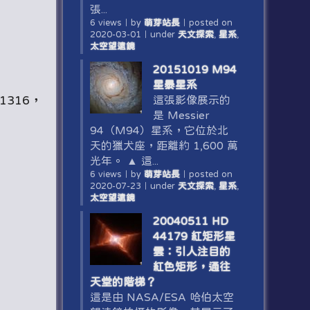
張...
6 views
｜
by
萌芽站長
｜
posted on
2020-03-01
｜
under
天文探索
,
星系
,
太空望遠鏡
20151019 M94
星暴星系
1316，
這張影像展示的
是 Messier
94（M94）星系，它位於北
天的獵犬座，距離約 1,600 萬
光年。 ▲ 這...
6 views
｜
by
萌芽站長
｜
posted on
2020-07-23
｜
under
天文探索
,
星系
,
太空望遠鏡
20040511 HD
44179 紅矩形星
雲：引人注目的
紅色矩形，通往
天堂的階梯？
這是由 NASA/ESA 哈伯太空