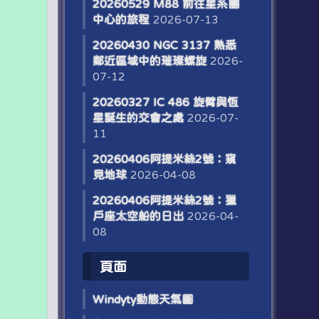
20260529 M88 前往星系團
中心的旅程
2026-07-13
20260430 NGC 3137 熟悉
鄰近區域中的璀璨螺旋
2026-
07-12
20260327 IC 486 旋臂與恆
星誕生的交會之處
2026-07-
11
20260406阿提米絲2號：窺
見地球
2026-04-08
20260406阿提米絲2號：獵
戶座太空船的日出
2026-04-
08
頁面
W​​indyty動態天氣圖