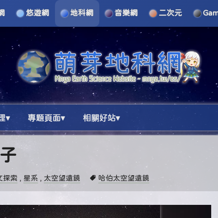
網
悠遊網
地科網
音樂網
二次元
Ga
理▾
專題頁面▾
相關好站▾
兔子
文探索
,
星系
,
太空望遠鏡
哈伯太空望遠鏡