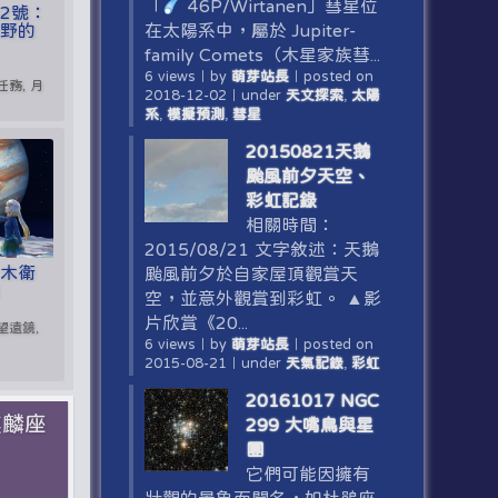
「
46P/Wirtanen」彗星位
絲2號：
視野的
在太陽系中，屬於 Jupiter-
family Comets（木星家族彗...
6 views
｜
by
萌芽站長
｜
posted on
任務, 月
2018-12-02
｜
under
天文探索
,
太陽
系
,
模擬預測
,
彗星
20150821天鵝
颱風前夕天空、
彩虹記錄
相關時間：
2015/08/21 文字敘述：天鵝
：木衛
颱風前夕於自家屋頂觀賞天
源
空，並意外觀賞到彩虹。 ▲影
片欣賞《20...
望遠鏡,
6 views
｜
by
萌芽站長
｜
posted on
2015-08-21
｜
under
天氣記錄
,
彩虹
20161017 NGC
麒麟座
299 大嘴鳥與星
團
它們可能因擁有