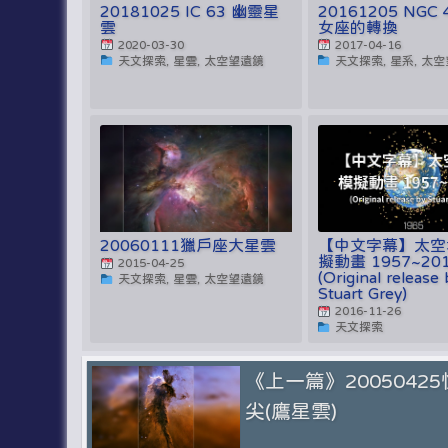
20181025 IC 63 幽靈星
20161205 NGC 
雲
女座的轉換
2020-03-30
2017-04-16
天文探索, 星雲, 太空望遠鏡
天文探索, 星系, 太
20060111獵戶座大星雲
【中文字幕】太空
擬動畫 1957~20
2015-04-25
(Original release 
天文探索, 星雲, 太空望遠鏡
Stuart Grey)
2016-11-26
天文探索
《上一篇》2005042
尖(鷹星雲)