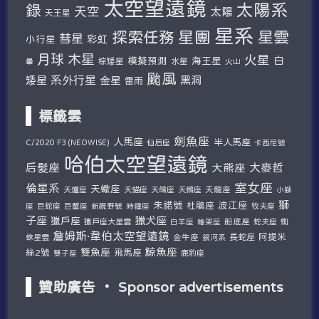
太空望遠鏡
太陽系
錄
天空
太陽
天王星
星系
探索任務
星團
星雲
彗星
彩虹
小行星
木星
月球
火星
白
模擬預測
海王星
棕矮星
水星
暈
火山
颱風
系外行星
矮星
金星
黑洞
雷雨
標籤雲
劍魚座
人馬座
半人馬座
仙后座
C/2020 F3 (NEOWISE)
卡西尼號
哈伯太空望遠鏡
后髮座
大麥哲
大熊座
室女座
倫星系
天蠍座
天爐座
天貓座
天鴿座
天鵝座
天龍座
小獅
獅
朱諾號
波江座
杜鵑座
巨蛇座
牧夫座
座
巨蟹座
新視野號
時鐘座
子座
獵犬座
獵戶座
獵戶座大星雲
船底座
蛇夫座
蜘
白羊座
繪架座
詹姆斯·韋伯太空望遠鏡
阿提米
蛛星雲
金牛座
長蛇座
銀河系
鯨魚座
雙魚座
絲2號
飛馬座
鹿豹座
雙子座
贊助廣告 ‧ Sponsor advertisements