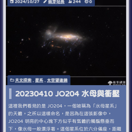
2024/10/27
萌芽站長
244
0
天文探索
,
星系
,
太空望遠鏡
20230410 JO204 水母與衝壓
這裡我們看見的是 JO204，一個被稱為「水母星系」
的天體，之所以這樣命名，是因為在這張影像中，
JO204 明亮的中心塊下方似乎有氣體的觸鬚懸垂而
下，像水母一般漂浮著。這個星系位於六分儀座，距離