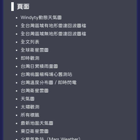
頁面
W​​indyty動態天氣圖
全台灣區域有地形雷達回波圖檔
全台灣區域無地形雷達回波圖檔
全文列表
全球衛星雲圖
即時觀測
台灣日累積雨量圖
台灣桃園楊梅埔心舊測站
台灣溫度分布圖 / 即時閃電
台灣衛星雲圖
天氣圖
太陽觀測
所有標籤
最新地面天氣圖
東亞衛星雲圖
火星氣象站（Mars Weather）