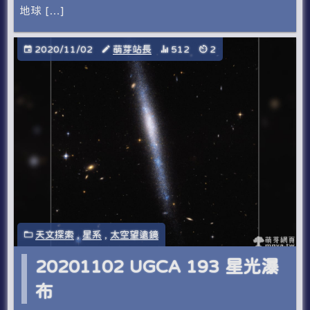
地球 […]
2020/11/02
萌芽站長
512
2
天文探索
,
星系
,
太空望遠鏡
20201102 UGCA 193 星光瀑
布