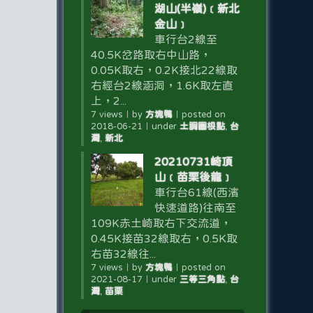
湖山(半嶺)﹝新北
金山﹞
車行台2線至
40.5K岔路取右中山路，
0.05K取右，0.2K接北22線取
右經台2線涵洞，1.6K取左直
上，2...
7 views
｜
by
方塊鴨
｜
posted on
2018-06-21
｜
under
土調圖根點
,
台
灣
,
新北
20210731崎頂
山﹝苗栗後龍﹞
車行台61線(西濱
快速道路)往南至
109K赤土崎取右下交流道，
0.45K接苗32線取右，0.5K取
右苗32線往...
7 views
｜
by
方塊鴨
｜
posted on
2021-08-17
｜
under
三等三角點
,
台
灣
,
苗栗