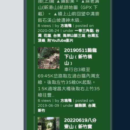
接(上)篇 ▲攝影集。 ▲麻荖漏
山(新港山)航跡地圖（GPX 下
載）。 ▲續上山前回望中溝麥
飯石溪山坡邊神木級...
8 views
｜
by
方塊鴨
｜
posted on
2020-08-24
｜
under
一等三角點
,
台
灣
,
花蓮
,
台東
,
海岸山脈三雄
,
台灣五
頂峰
,
附YouTube影片
20190511騎龍
下山﹝新竹橫
山﹞
車行台3線至
69.45K岔路取左過台鐵內灣支
線，後取左竹35線0K起點，
1.5K過增昌大橋後取右上竹35
線往豐...
8 views
｜
by
方塊鴨
｜
posted on
2019-06-09
｜
under
鑛務課
,
台灣
,
新竹
20220619八分
寮山﹝新竹寶