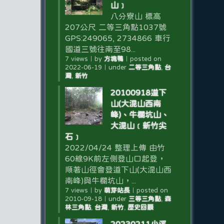
山﹞
八分寮山 標高
207公尺 二等三角點1037號
GPS:249065, 2734866 車行
國道三號往南至98...
7 views
｜
by
方塊鴨
｜
posted on
2022-06-19
｜
under
二等三角點
,
台
灣
,
新竹
20100918道下
山(大混山西南
峰)、牛欄坑山、
大混山﹝新竹尖
石﹞
2022/04/24 整理上傳 由竹
60線9K前左側登山口起登，
順著山徑會登道下山(大混山西
南峰)與牛欄坑山，...
7 views
｜
by
萌芽站長
｜
posted on
2010-09-18
｜
under
三等三角點
,
森
林三角點
,
台灣
,
新竹
,
歷史回顧