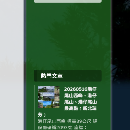
熱門文章
20260516港仔
尾山西峰、港仔
尾山、港仔尾山
最高點﹝新北瑞
芳﹞
港仔尾山西峰 標高89公尺 建
設廳礦補2093號 座標：