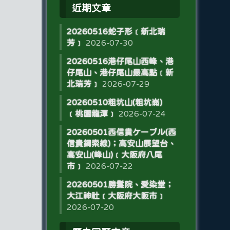
近期文章
20260516蛇子形﹝新北瑞
芳﹞
2026-07-30
20260516港仔尾山西峰、港
仔尾山、港仔尾山最高點﹝新
北瑞芳﹞
2026-07-29
20260510粗坑山(粗坑崙)
﹝桃園龍潭﹞
2026-07-24
20260501西信貴ケーブル(西
信貴鋼索線)；高安山展望台、
高安山(峰山)﹝大阪府八尾
市﹞
2026-07-22
20260501勝鬘院、愛染堂；
大江神社﹝大阪府大阪市﹞
2026-07-20