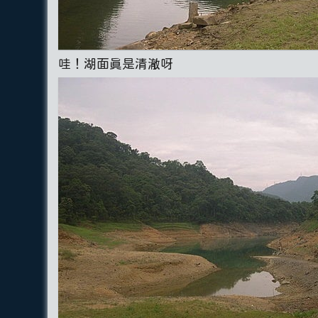
哇！湖面真是清澈呀