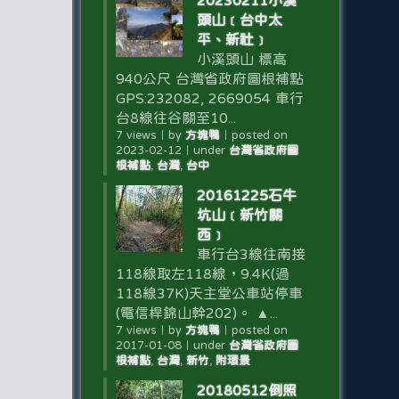
20230211小溪
頭山﹝台中太
平、新社﹞
小溪頭山 標高
940公尺 台灣省政府圖根補點
GPS:232082, 2669054 車行
台8線往谷關至10...
7 views
｜
by
方塊鴨
｜
posted on
2023-02-12
｜
under
台灣省政府圖
根補點
,
台灣
,
台中
20161225石牛
坑山﹝新竹關
西﹞
車行台3線往南接
118線取左118線，9.4K(過
118線37K)天主堂公車站停車
(電信桿錦山幹202)。 ▲...
7 views
｜
by
方塊鴨
｜
posted on
2017-01-08
｜
under
台灣省政府圖
根補點
,
台灣
,
新竹
,
附環景
20180512倒照