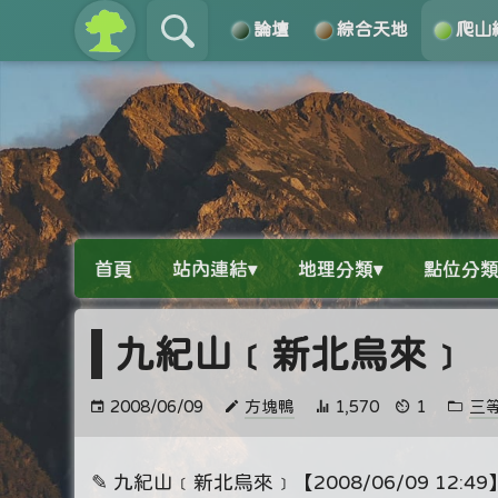
論壇
綜合天地
爬山
關於
導覽
首頁
站內連結▾
地理分類▾
點位分類
九紀山﹝新北烏來﹞
2008/06/09
方塊鴨
1,570
1
三
✎ 九紀山﹝新北烏來﹞【2008/06/09 12:49