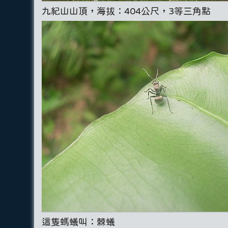
九紀山山頂，海拔：404公尺，3等三角點
這隻螞蟻叫：棘蟻