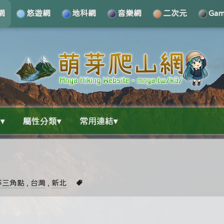
網
悠遊網
地科網
音樂網
二次元
Ga
▾
屬性分類▾
常用連結▾
等三角點
,
台灣
,
新北
】