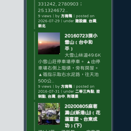
331242, 2780903；
25.1324672...
9 views
｜
by
方塊鴨
｜
posted on
2026-07-29
｜
under
建設廳
,
台灣
,
新北
20160723探小
雪山﹝台中和
平﹞
大雪山林道49.6K
小雪山莊停車場停車。 ▲由停
車場右側上階梯，旁有房屋。
▲循指示取右水泥路，往天池
500公...
9 views
｜
by
方塊鴨
｜
posted on
2016-07-31
｜
under
二等三角點
,
控
制點
,
台灣
,
台中
,
附環景
20200805麻荖
漏山(新港山)﹝花
蓮富里、台東成
功﹞(下)