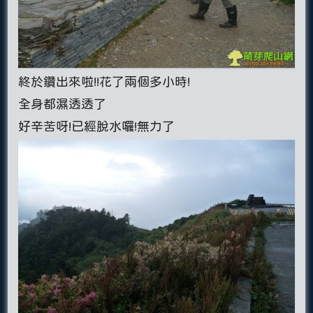
終於鑽出來啦!!花了兩個多小時!
全身都濕透透了
好辛苦呀!已經脫水囉!無力了