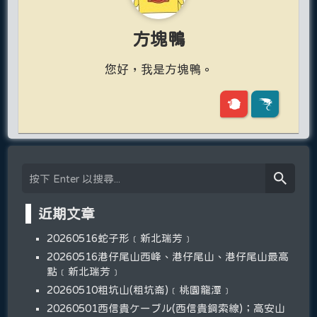
方塊鴨
您好，我是方塊鴨。
近期文章
20260516蛇子形﹝新北瑞芳﹞
20260516港仔尾山西峰、港仔尾山、港仔尾山最高
點﹝新北瑞芳﹞
20260510粗坑山(粗坑崙)﹝桃園龍潭﹞
20260501西信貴ケーブル(西信貴鋼索線)；高安山