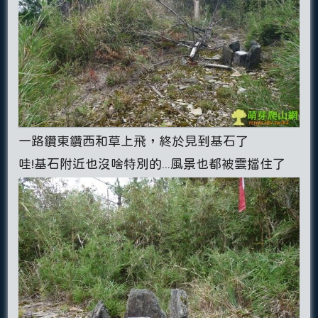
一路鑽東鑽西和草上飛，終於見到基石了
哇!基石附近也沒啥特別的...風景也都被雲擋住了