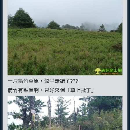
一片箭竹草原，似乎走錯了???
箭竹有點濕啊，只好來個「草上飛了」