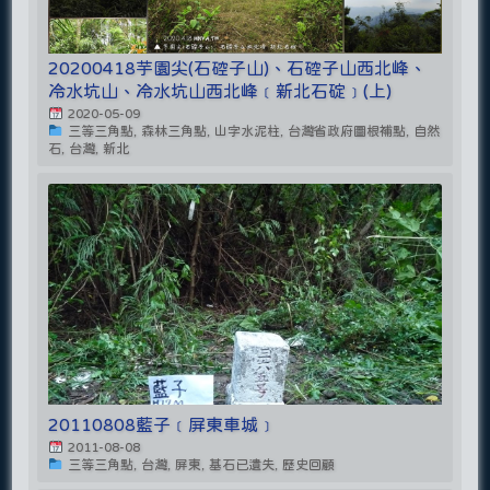
20200418芋園尖(石硿子山)、石硿子山西北峰、
冷水坑山、冷水坑山西北峰﹝新北石碇﹞(上)
2020-05-09
三等三角點, 森林三角點, 山字水泥柱, 台灣省政府圖根補點, 自然
石, 台灣, 新北
20110808藍子﹝屏東車城﹞
2011-08-08
三等三角點, 台灣, 屏東, 基石已遺失, 歷史回顧