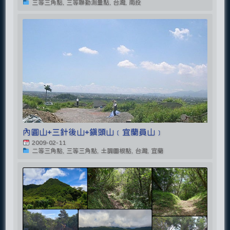
三等三角點, 三等聯勤測量點, 台灣, 南投
內圓山+三針後山+鎮頭山﹝宜蘭員山﹞
2009-02-11
二等三角點, 三等三角點, 土調圖根點, 台灣, 宜蘭