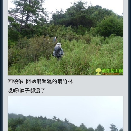
回頭囉!!開始鑽濕濕的箭竹林
哎呀!褲子都濕了