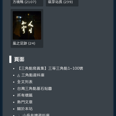
方塊鴨
(
2107
)
萌芽站長
(
239
)
風之足跡
(
24
)
頁面
【三角點寫真集】三等三角點1~100號
◬ 三角點資料庫
全文列表
台灣三角點基石貼圖
所有標籤
熱門文章
關於本站
山岳名號資料庫