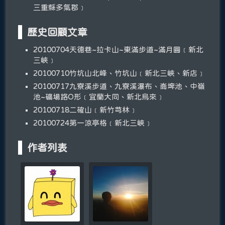
三重縣多氣郡﹞
歷史回顧文章
20100704天德巷~拉卡山~東滿步道~滿月圓﹝新北
三峽﹞
20100710竹坑山北峰、竹坑山﹝新北三峽、新店﹞
20100717九寮溪步道、九寮溪瀑布、崙埤池、中嶺
池~礦場路O形﹝宜蘭大同、新北烏來﹞
20100718二確山﹝新竹芎林﹞
20100724第一涼亭格﹝新北三峽﹞
作者列表