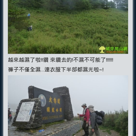
越來越濕了啦!!鑽 來鑽去的!不濕不可能了!!!!!!
褲子不僅全濕...連衣服下半部都濕光啦~!