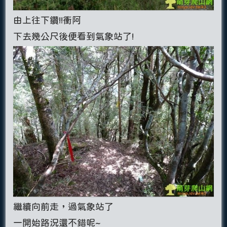
由上往下鑽!!衝阿
下去幾公尺後便看到氣象站了!
繼續向前走，過氣象站了
一開始路況還不錯呢~