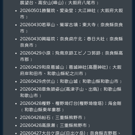
展望台、高安山(峰山)﹝大阪府八尾市﹞
20260501勝鬘院、愛染堂；大江神社﹝大阪府大阪
市﹞
20260430若草山、鶯塚古墳；東大寺﹝奈良縣奈良
市﹞
20260430興福院；奈良県庁北；春日大社﹝奈良縣
奈良市﹞
20260429小原；飛鳥京跡エビノコ郭跡﹝奈良縣高
市郡﹞
20260429和泉葛城山；葛城神社(高龗神社)﹝大阪
府岸和田市、和歌山縣紀之川市﹞
20260429虎伏山；和歌山城﹝和歌山縣和歌山市﹞
20260428章魚頭姿山(高津子山、出島)﹝和歌山縣
和歌山市﹞
20260428樫野、樫野埼灯台(樫野埼燈塔)；海金剛
﹝和歌山縣東牟婁郡﹞
20260428船石﹝三重縣熊野市﹞
20260428高原瀬﹝三重縣熊野市﹞
20260427大台ケ原山(日出ケ岳)﹝奈良縣吉野郡、