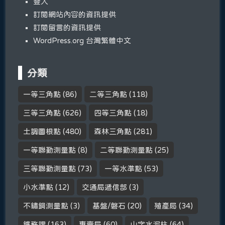
登入
訂閱網站內容的資訊提供
訂閱留言的資訊提供
WordPress.org 台灣繁體中文
分類
一等三角點
(86)
二等三角點
(118)
三等三角點
(626)
四等三角點
(18)
土調圖根點
(480)
森林三角點
(281)
一等聯勤測量點
(8)
二等聯勤測量點
(25)
三等聯勤測量點
(73)
一等水準點
(53)
小水準點
(12)
交通局遞信部
(3)
不鏽鋼測量點
(3)
基盤/磐石
(20)
殖產局
(34)
鑛務課
(163)
專賣局
(60)
山字水泥柱
(64)