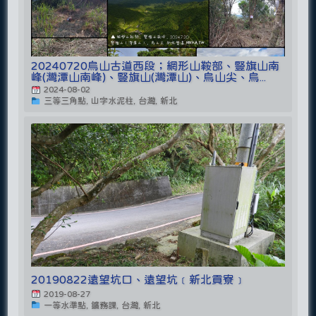
20240720烏山古道西段；網形山鞍部、豎旗山南
峰(灣潭山南峰)、豎旗山(灣潭山)、烏山尖、烏...
2024-08-02
三等三角點, 山字水泥柱, 台灣, 新北
20190822遠望坑口、遠望坑﹝新北貢寮﹞
2019-08-27
一等水準點, 鑛務課, 台灣, 新北