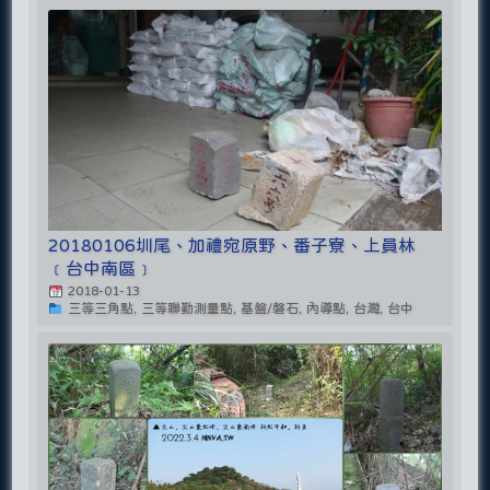
20180106圳尾、加禮宛原野、番子寮、上員林
﹝台中南區﹞
2018-01-13
三等三角點, 三等聯勤測量點, 基盤/磐石, 內導點, 台灣, 台中