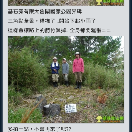
基石旁有跟太魯閣國家公園界碑
三角點全景，糟糕了...開始下起小雨了
這樣會讓路上的箭竹濕掉...全身都要濕啦=.=...
多拍一點，不會再來了吧??