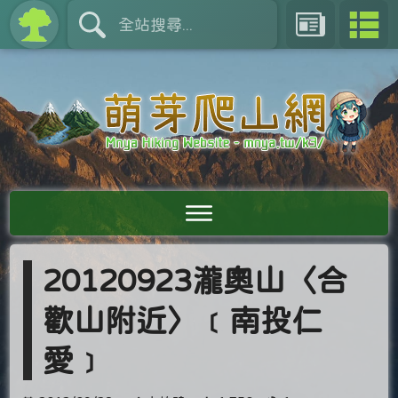
20120923瀧奧山〈合
歡山附近〉﹝南投仁
愛﹞