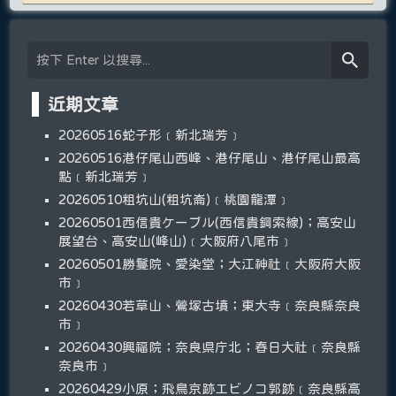
近期文章
20260516蛇子形﹝新北瑞芳﹞
20260516港仔尾山西峰、港仔尾山、港仔尾山最高
點﹝新北瑞芳﹞
20260510粗坑山(粗坑崙)﹝桃園龍潭﹞
20260501西信貴ケーブル(西信貴鋼索線)；高安山
展望台、高安山(峰山)﹝大阪府八尾市﹞
20260501勝鬘院、愛染堂；大江神社﹝大阪府大阪
市﹞
20260430若草山、鶯塚古墳；東大寺﹝奈良縣奈良
市﹞
20260430興福院；奈良県庁北；春日大社﹝奈良縣
奈良市﹞
20260429小原；飛鳥京跡エビノコ郭跡﹝奈良縣高