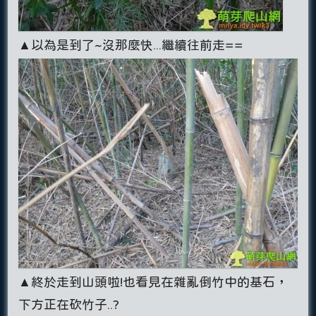
▲以為是到了~沒那麼快...繼續往前走==
▲終於走到山頭啦!也看見在雜亂倒竹中的基石，
下方正在砍竹子..?