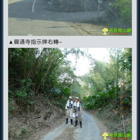
▲覺通寺指示牌右轉~