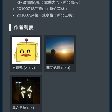
池~礦場路O形﹝宜蘭大同、新北烏來﹞
20100718二確山﹝新竹芎林﹞
20100724第一涼亭格﹝新北三峽﹞
作者列表
方塊鴨
(
2107
)
萌芽站長
(
239
)
風之足跡
(
24
)