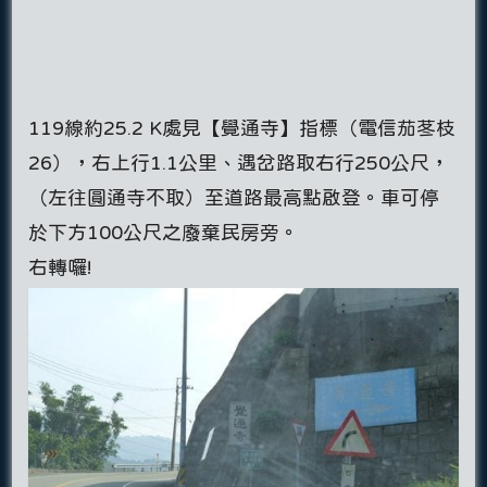
119線約25.2 K處見【覺通寺】指標（電信茄苳枝
26），右上行1.1公里、遇岔路取右行250公尺，
（左往圓通寺不取）至道路最高點啟登。車可停
於下方100公尺之廢棄民房旁。
右轉囉!