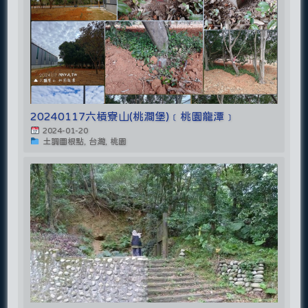
20240117六槓寮山(桃澗堡)﹝桃園龍潭﹞
2024-01-20
土調圖根點, 台灣, 桃園