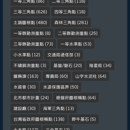
一等三角點
(86)
二等三角點
(118)
三等三角點
(626)
四等三角點
(18)
土調圖根點
(480)
森林三角點
(281)
一等聯勤測量點
(8)
二等聯勤測量點
(25)
三等聯勤測量點
(73)
一等水準點
(53)
小水準點
(12)
交通局遞信部
(3)
不鏽鋼測量點
(3)
基盤/磐石
(20)
殖產局
(34)
鑛務課
(163)
專賣局
(60)
山字水泥柱
(64)
水資會
(30)
水源保護區界
(50)
北市都市計畫
(24)
總督府圖根補點
(64)
建設廳
(30)
海軍三角點
(13)
台灣省政府圖根補點
(138)
野牛基石
(5)
土木局
(117)
三合基石
(2)