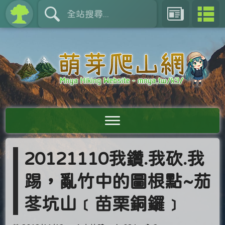
20121110我鑽.我砍.我
踢，亂竹中的圖根點~茄
苳坑山﹝苗栗銅鑼﹞