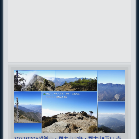
20210205望鄉山、郡大山北峰、郡大山(下)﹝南