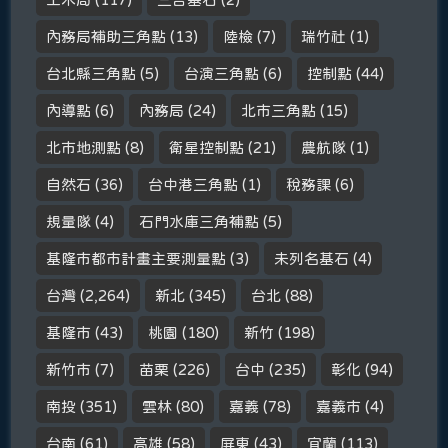
內務局補助三角點
(13)
陸檢
(7)
瑞竹社
(1)
台北縣三角點
(5)
台演三角點
(6)
控制點
(44)
內導點
(6)
內務局
(24)
北市三角點
(15)
北市地測點
(8)
衛星控制點
(21)
農航隊
(1)
自然石
(36)
台中港三角點
(1)
稅務課
(6)
規量隊
(4)
石門水庫三角補點
(5)
基隆市都市計畫主要測量點
(3)
未列名基石
(4)
台灣
(2,264)
新北
(345)
台北
(88)
基隆市
(43)
桃園
(180)
新竹
(198)
新竹市
(7)
苗栗
(226)
台中
(235)
彰化
(94)
南投
(351)
雲林
(80)
嘉義
(78)
嘉義市
(4)
台南
(61)
高雄
(58)
屏東
(43)
宜蘭
(113)