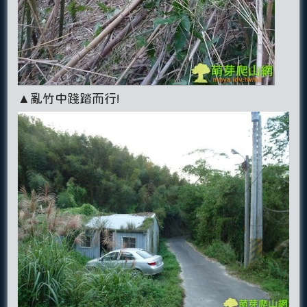
▲亂竹中踐踏而行!