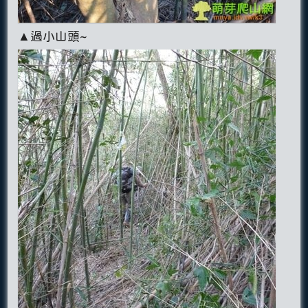
▲過小山頭~