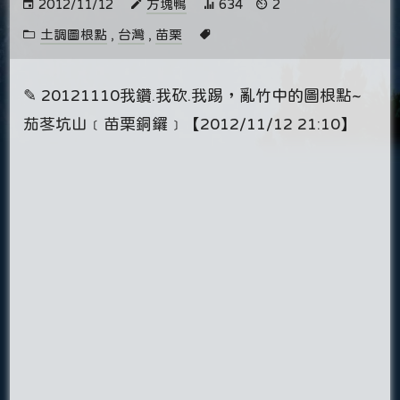
2012/11/12
方塊鴨
634
2
土調圖根點
,
台灣
,
苗栗
✎ 20121110我鑽.我砍.我踢，亂竹中的圖根點~
茄苳坑山﹝苗栗銅鑼﹞【2012/11/12 21:10】