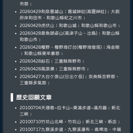
市郡﹞
20260429和泉葛城山；葛城神社(高龗神社)﹝大阪
府岸和田市、和歌山縣紀之川市﹞
20260429虎伏山；和歌山城﹝和歌山縣和歌山市﹞
20260428章魚頭姿山(高津子山、出島)﹝和歌山縣
和歌山市﹞
20260428樫野、樫野埼灯台(樫野埼燈塔)；海金剛
﹝和歌山縣東牟婁郡﹞
20260428船石﹝三重縣熊野市﹞
20260428高原瀬﹝三重縣熊野市﹞
20260427大台ケ原山(日出ケ岳)﹝奈良縣吉野郡、
三重縣多氣郡﹞
歷史回顧文章
20100704天德巷~拉卡山~東滿步道~滿月圓﹝新北
三峽﹞
20100710竹坑山北峰、竹坑山﹝新北三峽、新店﹞
20100717九寮溪步道、九寮溪瀑布、崙埤池、中嶺