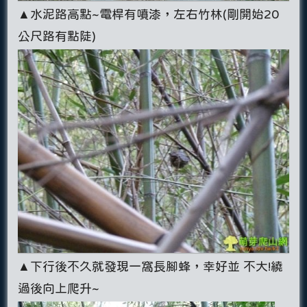
▲水泥路高點~電桿有噴漆，左右竹林(剛開始20
公尺路有點陡)
▲下行後不久就發現一窩長腳蜂，幸好並 不大!繞
過後向上爬升~