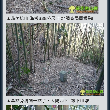
▲茄苳坑山 海拔338公尺 土地調查局圖根點!
▲基點旁清開一點了，太陽西下...該下山囉~