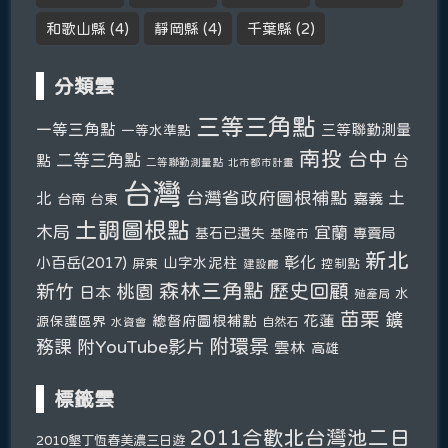
和歌山縣
(4)
靜岡縣
(4)
千葉縣
(2)
分類雲
三等三角點
一等三角點
三等聯勤測量
一等水準點
南投
台中
二等三角點
台
點
二等聯勤測量點
北市都市計畫
台灣
台灣省政府圖根補點
土
北
嘉義
台南
台東
土調圖根點
木局
宜蘭
基石已遺失
專賣局
基隆市
新北
彰化
小百岳(2017)
山字水泥柱
屏東
控制點
建設廳
森林三角點
新竹
歷史回顧
桃園
日本
水
殖產局
苗栗
鑛
總督府圖根補點
花蓮
源保護區界
自然石
水資會
附環景
務課
附YouTube影片
雲林
高雄
標籤雲
2011合歡北台灣池二日
2010墾丁恆春美濃三日遊