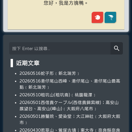
您好，我是方塊鴨。
近期文章
20260516蛇子形﹝新北瑞芳﹞
20260516港仔尾山西峰、港仔尾山、港仔尾山最高
點﹝新北瑞芳﹞
20260510粗坑山(粗坑崙)﹝桃園龍潭﹞
20260501西信貴ケーブル(西信貴鋼索線)；高安山
展望台、高安山(峰山)﹝大阪府八尾市﹞
20260501勝鬘院、愛染堂；大江神社﹝大阪府大阪
市﹞
20260430若草山、鶯塚古墳；東大寺﹝奈良縣奈良