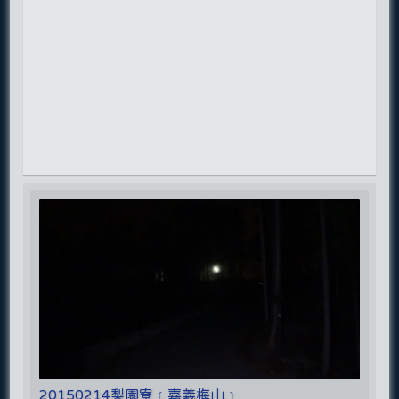
20150214梨園寮﹝嘉義梅山﹞