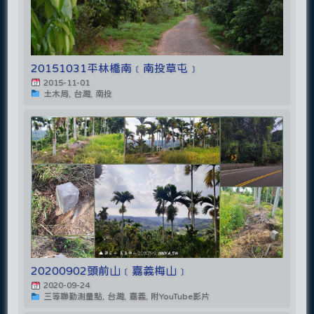
20151031平林橋南﹝南投草屯﹞
2015-11-01
土木局, 台灣, 南投
20200902頭前山﹝嘉義梅山﹞
2020-09-24
三等聯勤測量點, 台灣, 嘉義, 附YouTube影片