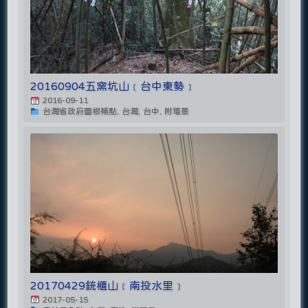
20160904五窯坑山﹝台中東勢﹞
2016-09-11
台灣省政府圖根補點, 台灣, 台中, 附環景
20170429銃櫃山﹝南投水里﹞
2017-05-15