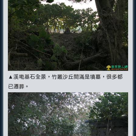
▲溪墘基石全景，竹叢沙丘間滿是墳墓，很多都
已遷葬。