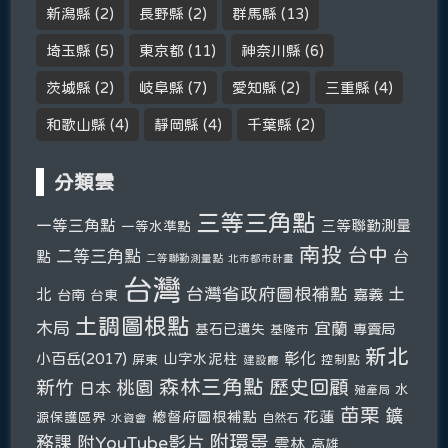
新潟縣
(2)
長野縣
(2)
群馬縣
(13)
埼玉縣
(5)
東京都
(11)
神奈川縣
(6)
茨城縣
(2)
岐阜縣
(7)
愛知縣
(2)
三重縣
(4)
和歌山縣
(4)
靜岡縣
(4)
千葉縣
(2)
分類雲
三等三角點
一等三角點
三等聯勤測量
一等水準點
南投
台中
二等三角點
台
點
二等聯勤測量點
北市都市計畫
台灣
台灣省政府圖根補點
土
北
嘉義
台南
台東
土調圖根點
木局
宜蘭
基石已遺失
專賣局
基隆市
新北
彰化
小百岳(2017)
山字水泥柱
屏東
控制點
建設廳
森林三角點
新竹
歷史回顧
桃園
日本
水
殖產局
苗栗
鑛
總督府圖根補點
花蓮
源保護區界
自然石
水資會
附環景
務課
附YouTube影片
雲林
高雄