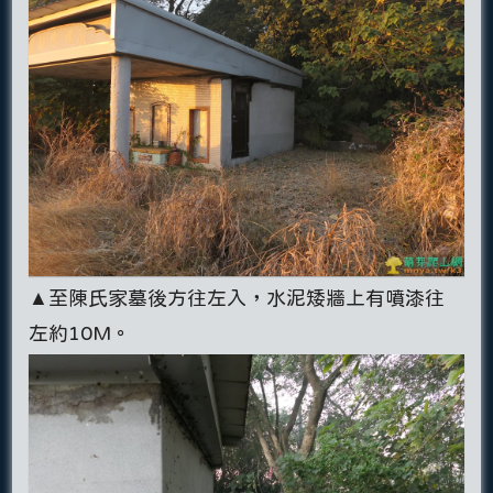
▲至陳氏家墓後方往左入，水泥矮牆上有噴漆往
左約10M。