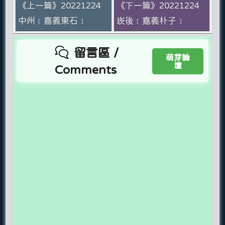
《上一篇》20221224
《下一篇》20221224
中州﹝嘉義東石﹞
崁後﹝嘉義朴子﹞
留言區 /
萌芽論
壇
Comments