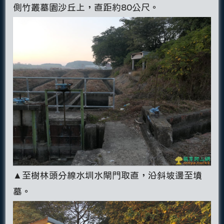
側竹叢墓園沙丘上，直距約80公尺。
▲至樹林頭分線水圳水閘門取直，沿斜坡邊至墳
墓。