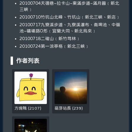
20100704天德巷~拉卡山~東滿步道~滿月圓﹝新北
三峽﹞
20100710竹坑山北峰、竹坑山﹝新北三峽、新店﹞
20100717九寮溪步道、九寮溪瀑布、崙埤池、中嶺
池~礦場路O形﹝宜蘭大同、新北烏來﹞
20100718二確山﹝新竹芎林﹞
20100724第一涼亭格﹝新北三峽﹞
作者列表
方塊鴨
(
2107
)
萌芽站長
(
239
)