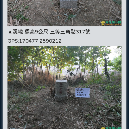
▲溪墘 標高9公尺 三等三角點317號
GPS:170477 2590212