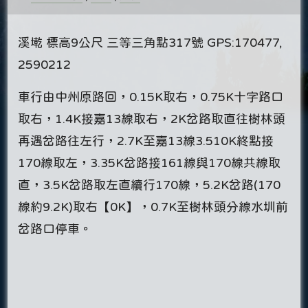
溪墘 標高9公尺 三等三角點317號 GPS:170477,
2590212
車行由中州原路回，0.15K取右，0.75K十字路口
取右，1.4K接嘉13線取右，2K岔路取直往樹林頭
再遇岔路往左行，2.7K至嘉13線3.510K終點接
170線取左，3.35K岔路接161線與170線共線取
直，3.5K岔路取左直續行170線，5.2K岔路(170
線約9.2K)取右【0K】，0.7K至樹林頭分線水圳前
岔路口停車。