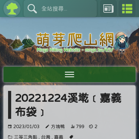
20221224溪墘﹝嘉義
布袋﹞
2023/01/03
方塊鴨
799
2
三等三角點
,
台灣
,
嘉義