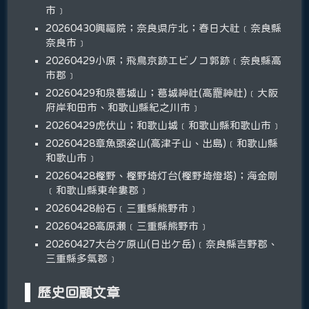
市﹞
20260430興福院；奈良県庁北；春日大社﹝奈良縣
奈良市﹞
20260429小原；飛鳥京跡エビノコ郭跡﹝奈良縣高
市郡﹞
20260429和泉葛城山；葛城神社(高龗神社)﹝大阪
府岸和田市、和歌山縣紀之川市﹞
20260429虎伏山；和歌山城﹝和歌山縣和歌山市﹞
20260428章魚頭姿山(高津子山、出島)﹝和歌山縣
和歌山市﹞
20260428樫野、樫野埼灯台(樫野埼燈塔)；海金剛
﹝和歌山縣東牟婁郡﹞
20260428船石﹝三重縣熊野市﹞
20260428高原瀬﹝三重縣熊野市﹞
20260427大台ケ原山(日出ケ岳)﹝奈良縣吉野郡、
三重縣多氣郡﹞
歷史回顧文章